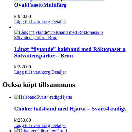
Oval/Fasett/Multifärg
kr
950.00
Lägg till i varukorg
Detaljer
Långt “flytande” halsband med Röktopaser o
Sötvattenspärlor – Brun
kr
280.00
Lägg till i varukorg
Detaljer
Också köpt tillsammans
Choker halsband med Hjärta – Svart/4-radigt
kr
250.00
Lägg till i varukorg
Detaljer