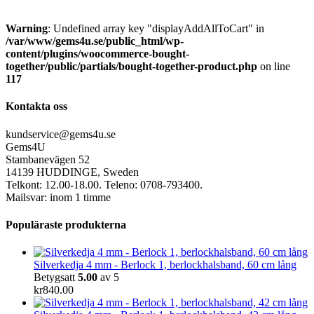
Warning
: Undefined array key "displayAddAllToCart" in
/var/www/gems4u.se/public_html/wp-
content/plugins/woocommerce-bought-
together/public/partials/bought-together-product.php
on line
117
Kontakta oss
kundservice@gems4u.se
Gems4U
Stambanevägen 52
14139 HUDDINGE, Sweden
Telkont: 12.00-18.00. Teleno: 0708-793400.
Mailsvar: inom 1 timme
Populäraste produkterna
Silverkedja 4 mm - Berlock 1, berlockhalsband, 60 cm lång
Betygsatt
5.00
av 5
kr
840.00