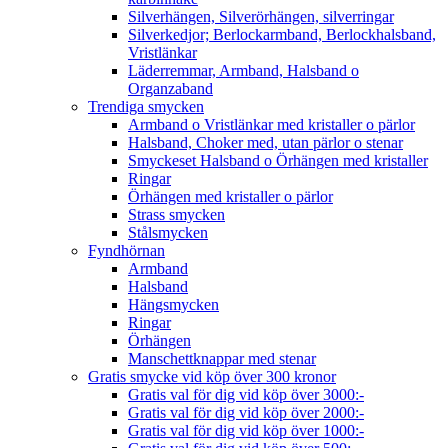
Silverhängen, Silverörhängen, silverringar
Silverkedjor; Berlockarmband, Berlockhalsband,
Vristlänkar
Läderremmar, Armband, Halsband o
Organzaband
Trendiga smycken
Armband o Vristlänkar med kristaller o pärlor
Halsband, Choker med, utan pärlor o stenar
Smyckeset Halsband o Örhängen med kristaller
Ringar
Örhängen med kristaller o pärlor
Strass smycken
Stålsmycken
Fyndhörnan
Armband
Halsband
Hängsmycken
Ringar
Örhängen
Manschettknappar med stenar
Gratis smycke vid köp över 300 kronor
Gratis val för dig vid köp över 3000:-
Gratis val för dig vid köp över 2000:-
Gratis val för dig vid köp över 1000:-