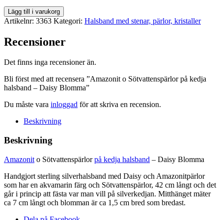
Amazonit
Lägg till i varukorg
o
Artikelnr:
3363
Kategori:
Halsband med stenar, pärlor, kristaller
Sötvattenspärlor
på
Recensioner
kedja
halsband
Det finns inga recensioner än.
-
Daisy
Bli först med att recensera ”Amazonit o Sötvattenspärlor på kedja
Blomma
halsband – Daisy Blomma”
mängd
Du måste vara
inloggad
för att skriva en recension.
Beskrivning
Beskrivning
Amazonit
o Sötvattenspärlor
på kedja halsband
– Daisy Blomma
Handgjort sterling silverhalsband med Daisy och Amazonitpärlor
som har en akvamarin färg och Sötvattenspärlor, 42 cm långt och det
går i princip att fästa var man vill på silverkedjan. Mitthänget mäter
ca 7 cm långt och blomman är ca 1,5 cm bred som bredast.
Dela på Facebook