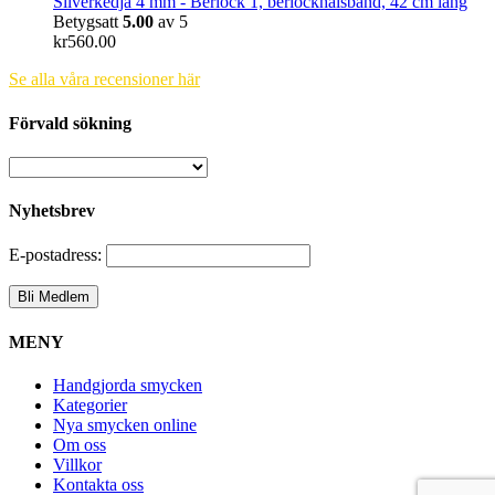
Silverkedja 4 mm - Berlock 1, berlockhalsband, 42 cm lång
Betygsatt
5.00
av 5
kr
560.00
Se alla våra recensioner här
Förvald sökning
Nyhetsbrev
E-postadress:
MENY
Handgjorda smycken
Kategorier
Nya smycken online
Om oss
Villkor
Kontakta oss