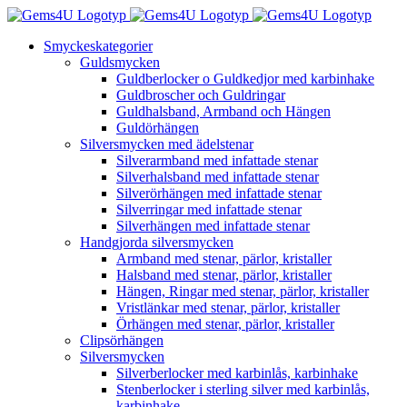
Fortsätt
till
Smyckeskategorier
innehållet
Guldsmycken
Guldberlocker o Guldkedjor med karbinhake
Guldbroscher och Guldringar
Guldhalsband, Armband och Hängen
Guldörhängen
Silversmycken med ädelstenar
Silverarmband med infattade stenar
Silverhalsband med infattade stenar
Silverörhängen med infattade stenar
Silverringar med infattade stenar
Silverhängen med infattade stenar
Handgjorda silversmycken
Armband med stenar, pärlor, kristaller
Halsband med stenar, pärlor, kristaller
Hängen, Ringar med stenar, pärlor, kristaller
Vristlänkar med stenar, pärlor, kristaller
Örhängen med stenar, pärlor, kristaller
Clipsörhängen
Silversmycken
Silverberlocker med karbinlås, karbinhake
Stenberlocker i sterling silver med karbinlås,
karbinhake