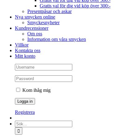
Gratis val för dig vid köp över 500:-
Gratis val för dig vid köp över 300:-
Presentpåsar och askar
Nya smycken online
Smyckesnyheter
Kundrecensioner
Om oss
Information om våra smycken
Villkor
Kontakta oss
Mitt konto
Kom ihåg mig
Registrera
Sök
efter: