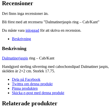
Cab/Kant
Recensioner
mängd
Det finns inga recensioner än.
Bli först med att recensera ”Dalmatinerjaspis ring – Cab/Kant”
Du måste vara
inloggad
för att skriva en recension.
Beskrivning
Beskrivning
Dalmatinerjaspis
ring – Cab/Kant
Handgjord sterling silverring med cabochonslipad Dalmatiner jaspis,
skölden är 2×2 cm. Storlek 17.75.
Dela på Facebook
Twittra om denna produkt
Pinna produkten
Skicka e-post med denna produkt
Relaterade produkter