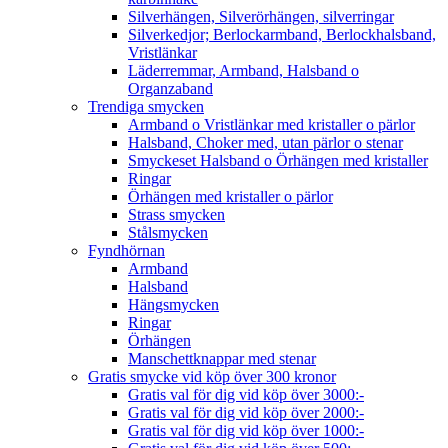
Silverhängen, Silverörhängen, silverringar
Silverkedjor; Berlockarmband, Berlockhalsband,
Vristlänkar
Läderremmar, Armband, Halsband o
Organzaband
Trendiga smycken
Armband o Vristlänkar med kristaller o pärlor
Halsband, Choker med, utan pärlor o stenar
Smyckeset Halsband o Örhängen med kristaller
Ringar
Örhängen med kristaller o pärlor
Strass smycken
Stålsmycken
Fyndhörnan
Armband
Halsband
Hängsmycken
Ringar
Örhängen
Manschettknappar med stenar
Gratis smycke vid köp över 300 kronor
Gratis val för dig vid köp över 3000:-
Gratis val för dig vid köp över 2000:-
Gratis val för dig vid köp över 1000:-