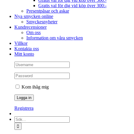
Gratis val för dig vid köp över 500:-
Gratis val för dig vid köp över 300:-
Presentpåsar och askar
Nya smycken online
Smyckesnyheter
Kundrecensioner
Om oss
Information om våra smycken
Villkor
Kontakta oss
Mitt konto
Kom ihåg mig
Registrera
Sök
efter: