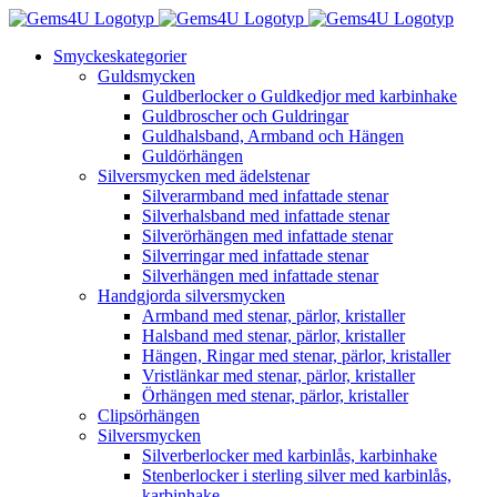
Fortsätt
till
Smyckeskategorier
innehållet
Guldsmycken
Guldberlocker o Guldkedjor med karbinhake
Guldbroscher och Guldringar
Guldhalsband, Armband och Hängen
Guldörhängen
Silversmycken med ädelstenar
Silverarmband med infattade stenar
Silverhalsband med infattade stenar
Silverörhängen med infattade stenar
Silverringar med infattade stenar
Silverhängen med infattade stenar
Handgjorda silversmycken
Armband med stenar, pärlor, kristaller
Halsband med stenar, pärlor, kristaller
Hängen, Ringar med stenar, pärlor, kristaller
Vristlänkar med stenar, pärlor, kristaller
Örhängen med stenar, pärlor, kristaller
Clipsörhängen
Silversmycken
Silverberlocker med karbinlås, karbinhake
Stenberlocker i sterling silver med karbinlås,
karbinhake