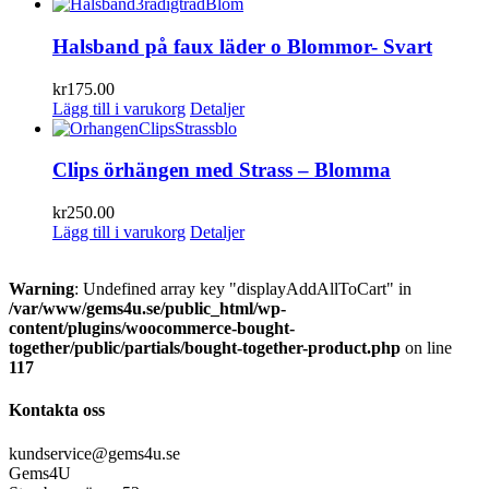
Halsband på faux läder o Blommor- Svart
kr
175.00
Lägg till i varukorg
Detaljer
Clips örhängen med Strass – Blomma
kr
250.00
Lägg till i varukorg
Detaljer
Warning
: Undefined array key "displayAddAllToCart" in
/var/www/gems4u.se/public_html/wp-
content/plugins/woocommerce-bought-
together/public/partials/bought-together-product.php
on line
117
Kontakta oss
kundservice@gems4u.se
Gems4U