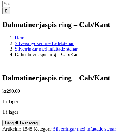
Sök
efter:
Dalmatinerjaspis ring – Cab/Kant
Hem
Silversmycken med ädelstenar
Silverringar med infattade stenar
Dalmatinerjaspis ring – Cab/Kant
Dalmatinerjaspis ring – Cab/Kant
kr
290.00
1 i lager
1 i lager
Dalmatinerjaspis
Lägg till i varukorg
ring
Artikelnr:
1548
Kategori:
Silverringar med infattade stenar
-