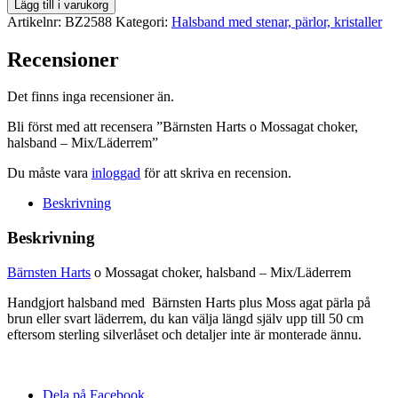
Bärnsten
Lägg till i varukorg
Harts
Artikelnr:
BZ2588
Kategori:
Halsband med stenar, pärlor, kristaller
o
Mossagat
Recensioner
choker,
halsband
Det finns inga recensioner än.
-
Mix/Läderrem
Bli först med att recensera ”Bärnsten Harts o Mossagat choker,
mängd
halsband – Mix/Läderrem”
Du måste vara
inloggad
för att skriva en recension.
Beskrivning
Beskrivning
Bärnsten Harts
o Mossagat choker, halsband – Mix/Läderrem
Handgjort halsband med Bärnsten Harts plus Moss agat pärla på
brun eller svart läderrem, du kan välja längd själv upp till 50 cm
eftersom sterling silverlåset och detaljer inte är monterade ännu.
Dela på Facebook