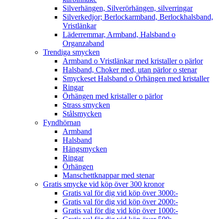
Silverhängen, Silverörhängen, silverringar
Silverkedjor; Berlockarmband, Berlockhalsband,
Vristlänkar
Läderremmar, Armband, Halsband o
Organzaband
Trendiga smycken
Armband o Vristlänkar med kristaller o pärlor
Halsband, Choker med, utan pärlor o stenar
Smyckeset Halsband o Örhängen med kristaller
Ringar
Örhängen med kristaller o pärlor
Strass smycken
Stålsmycken
Fyndhörnan
Armband
Halsband
Hängsmycken
Ringar
Örhängen
Manschettknappar med stenar
Gratis smycke vid köp över 300 kronor
Gratis val för dig vid köp över 3000:-
Gratis val för dig vid köp över 2000:-
Gratis val för dig vid köp över 1000:-