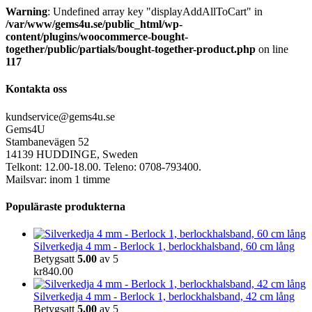
Warning
: Undefined array key "displayAddAllToCart" in
/var/www/gems4u.se/public_html/wp-
content/plugins/woocommerce-bought-
together/public/partials/bought-together-product.php
on line
117
Kontakta oss
kundservice@gems4u.se
Gems4U
Stambanevägen 52
14139 HUDDINGE, Sweden
Telkont: 12.00-18.00. Teleno: 0708-793400.
Mailsvar: inom 1 timme
Populäraste produkterna
Silverkedja 4 mm - Berlock 1, berlockhalsband, 60 cm lång
Betygsatt
5.00
av 5
kr
840.00
Silverkedja 4 mm - Berlock 1, berlockhalsband, 42 cm lång
Betygsatt
5.00
av 5