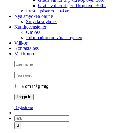
Gratis val för dig vid köp över 500:-
Gratis val för dig vid köp över 300:-
Presentpåsar och askar
Nya smycken online
Smyckesnyheter
Kundrecensioner
Om oss
Information om våra smycken
Villkor
Kontakta oss
Mitt konto
Kom ihåg mig
Registrera
Sök
efter: