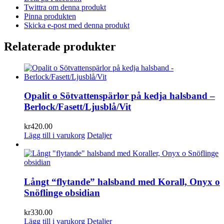
Twittra om denna produkt
Pinna produkten
Skicka e-post med denna produkt
Relaterade produkter
Opalit o Sötvattenspärlor på kedja halsband –
Berlock/Fasett/Ljusblå/Vit
kr
420.00
Lägg till i varukorg
Detaljer
Långt “flytande” halsband med Korall, Onyx o
Snöflinge obsidian
kr
330.00
Lägg till i varukorg
Detaljer