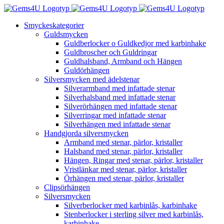
Fortsätt
till
Smyckeskategorier
innehållet
Guldsmycken
Guldberlocker o Guldkedjor med karbinhake
Guldbroscher och Guldringar
Guldhalsband, Armband och Hängen
Guldörhängen
Silversmycken med ädelstenar
Silverarmband med infattade stenar
Silverhalsband med infattade stenar
Silverörhängen med infattade stenar
Silverringar med infattade stenar
Silverhängen med infattade stenar
Handgjorda silversmycken
Armband med stenar, pärlor, kristaller
Halsband med stenar, pärlor, kristaller
Hängen, Ringar med stenar, pärlor, kristaller
Vristlänkar med stenar, pärlor, kristaller
Örhängen med stenar, pärlor, kristaller
Clipsörhängen
Silversmycken
Silverberlocker med karbinlås, karbinhake
Stenberlocker i sterling silver med karbinlås,
karbinhake