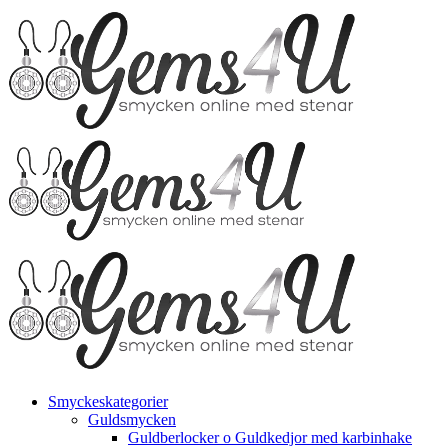
Fortsätt
till
innehållet
Smyckeskategorier
Guldsmycken
Guldberlocker o Guldkedjor med karbinhake