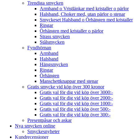
Trendiga smycken
Armband o Vristlänkar med kristaller o pärlor
Halsband, Choker med, utan pärlor o stenar
Smyckeset Halsband o Örhängen med kristaller
Ringar
Örhängen med kristaller o pärlor
Strass smycken
Stålsmycken
Fyndhörnan
Armband
Halsband
Hängsmycken
Ringar
Örhängen
Manschettknappar med stenar
Gratis smycke vid köp över 300 kronor
Gratis val för dig vid köp över 3000:-
Gratis val för dig vid köp över 2000:-
Gratis val för dig vid köp över 1000:-
Gratis val för dig vid köp över 500:-
Gratis val för dig vid köp över 300:-
Presentpåsar och askar
Nya smycken online
Smyckesnyheter
Kundrecensioner