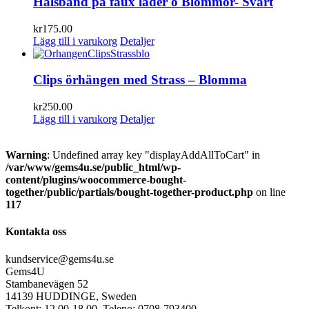
Halsband på faux läder o Blommor- Svart
kr
175.00
Lägg till i varukorg
Detaljer
Clips örhängen med Strass – Blomma
kr
250.00
Lägg till i varukorg
Detaljer
Warning
: Undefined array key "displayAddAllToCart" in
/var/www/gems4u.se/public_html/wp-
content/plugins/woocommerce-bought-
together/public/partials/bought-together-product.php
on line
117
Kontakta oss
kundservice@gems4u.se
Gems4U
Stambanevägen 52
14139 HUDDINGE, Sweden
Telkont: 12.00-18.00. Teleno: 0708-793400.