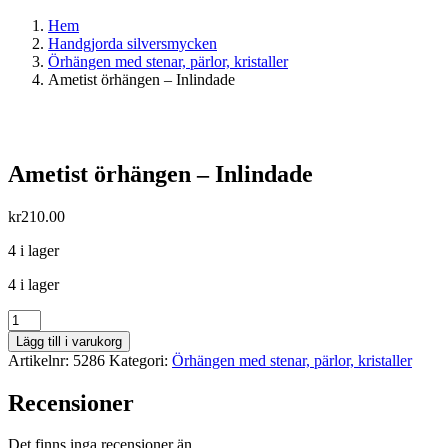
Hem
Handgjorda silversmycken
Örhängen med stenar, pärlor, kristaller
Ametist örhängen – Inlindade
Ametist örhängen – Inlindade
kr
210.00
4 i lager
4 i lager
Ametist
örhängen
Lägg till i varukorg
-
Artikelnr:
5286
Kategori:
Örhängen med stenar, pärlor, kristaller
Inlindade
mängd
Recensioner
Det finns inga recensioner än.