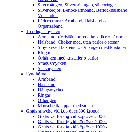
Silverhängen, Silverörhängen, silverringar
Silverkedjor; Berlockarmband, Berlockhalsband,
Vristlänkar
Läderremmar, Armband, Halsband o
Organzaband
Trendiga smycken
Armband o Vristlänkar med kristaller o pärlor
Halsband, Choker med, utan pärlor o stenar
Smyckeset Halsband o Örhängen med kristaller
Ringar
Örhängen med kristaller o pärlor
Strass smycken
Stålsmycken
Fyndhörnan
Armband
Halsband
Hängsmycken
Ringar
Örhängen
Manschettknappar med stenar
Gratis smycke vid köp över 300 kronor
Gratis val för dig vid köp över 3000:-
Gratis val för dig vid köp över 2000:-
Gratis val för dig vid köp över 1000:-