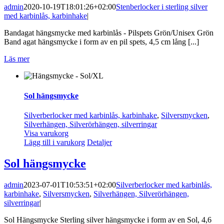
admin
2020-10-19T18:01:26+02:00
Stenberlocker i sterling silver
med karbinlås, karbinhake
|
Bandagat hängsmycke med karbinlås - Pilspets Grön/Unisex Grön
Band agat hängsmycke i form av en pil spets, 4,5 cm lång [...]
Läs mer
Sol hängsmycke
Silverberlocker med karbinlås, karbinhake
,
Silversmycken
,
Silverhängen, Silverörhängen, silverringar
Visa varukorg
Lägg till i varukorg
Detaljer
Sol hängsmycke
admin
2023-07-01T10:53:51+02:00
Silverberlocker med karbinlås,
karbinhake
,
Silversmycken
,
Silverhängen, Silverörhängen,
silverringar
|
Sol Hängsmycke Sterling silver hängsmycke i form av en Sol, 4,6