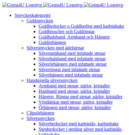
Fortsätt
till
Smyckeskategorier
innehållet
Guldsmycken
Guldberlocker o Guldkedjor med karbinhake
Guldbroscher och Guldringar
Guldhalsband, Armband och Hängen
Guldörhängen
Silversmycken med ädelstenar
Silverarmband med infattade stenar
Silverhalsband med infattade stenar
Silverörhängen med infattade stenar
Silverringar med infattade stenar
Silverhängen med infattade stenar
Handgjorda silversmycken
Armband med stenar, pärlor, kristaller
Halsband med stenar, pärlor, kristaller
Hängen, Ringar med stenar, pärlor, kristaller
Vristlänkar med stenar, pärlor, kristaller
Örhängen med stenar, pärlor, kristaller
Clipsörhängen
Silversmycken
Silverberlocker med karbinlås, karbinhake
Stenberlocker i sterling silver med karbinlås,
karbinhake