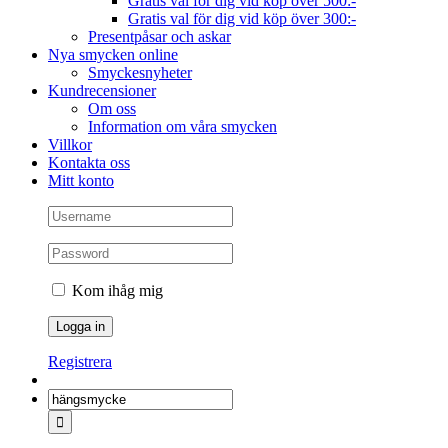
Gratis val för dig vid köp över 500:-
Gratis val för dig vid köp över 300:-
Presentpåsar och askar
Nya smycken online
Smyckesnyheter
Kundrecensioner
Om oss
Information om våra smycken
Villkor
Kontakta oss
Mitt konto
Kom ihåg mig
Registrera
Sök
efter: