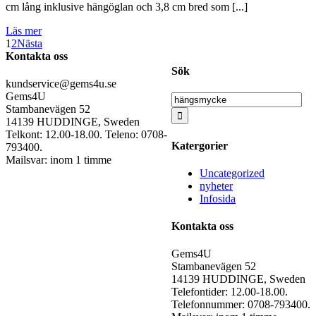
cm lång inklusive hängöglan och 3,8 cm bred som [...]
Läs mer
1
2
Nästa
Kontakta oss
Sök
kundservice@gems4u.se
Gems4U
Sök
Stambanevägen 52
efter:
14139 HUDDINGE, Sweden
Telkont: 12.00-18.00. Teleno: 0708-
Katergorier
793400.
Mailsvar: inom 1 timme
Uncategorized
nyheter
Infosida
Kontakta oss
Gems4U
Stambanevägen 52
14139 HUDDINGE, Sweden
Telefontider: 12.00-18.00.
Telefonnummer: 0708-793400.