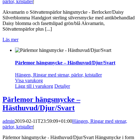
pärlor, kristaller
|
Akvamarin o Sötvattenspärlor hängsmycke - Berlocker/Daisy
Silverblomma Handgjort sterling silversmycke med antikbehandlad
Daisy blomma och fasettslipad grön/blå Akvamarin,
Sötvattenspärlor plus [...]
Läs mer
Pärlemor hängsmycke – Hästhuvud/Djur/Svart
Hängen, Ringar med stenar, pärlor, kristaller
Visa varukorg
Lägg till i varukorg
Detaljer
Pärlemor hängsmycke –
Hästhuvud/Djur/Svart
admin
2019-02-11T23:59:09+01:00
Hängen, Ringar med stenar,
pärlor, kristaller
|
Pärlemor hängsmycke - Hästhuvud/Djur/Svart Hängsmycke i form