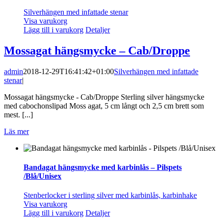
Silverhängen med infattade stenar
Visa varukorg
Lägg till i varukorg
Detaljer
Mossagat hängsmycke – Cab/Droppe
admin
2018-12-29T16:41:42+01:00
Silverhängen med infattade
stenar
|
Mossagat hängsmycke - Cab/Droppe Sterling silver hängsmycke
med cabochonslipad Moss agat, 5 cm långt och 2,5 cm brett som
mest. [...]
Läs mer
Bandagat hängsmycke med karbinlås – Pilspets
/Blå/Unisex
Stenberlocker i sterling silver med karbinlås, karbinhake
Visa varukorg
Lägg till i varukorg
Detaljer