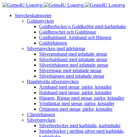
Fortsätt
till
Smyckeskategorier
innehållet
Guldsmycken
Guldberlocker o Guldkedjor med karbinhake
Guldbroscher och Guldringar
Guldhalsband, Armband och Hängen
Guldörhängen
Silversmycken med ädelstenar
Silverarmband med infattade stenar
Silverhalsband med infattade stenar
Silverörhängen med infattade stenar
Silverringar med infattade stenar
Silverhängen med infattade stenar
Handgjorda silversmycken
Armband med stenar, pärlor, kristaller
Halsband med stenar, pärlor, kristaller
Hängen, Ringar med stenar, pärlor, kristaller
Vristlänkar med stenar, pärlor, kristaller
Örhängen med stenar, pärlor, kristaller
Clipsörhängen
Silversmycken
Silverberlocker med karbinlås, karbinhake
Stenberlocker i sterling silver med karbinlås,
karbinhake