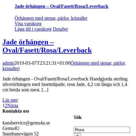
Jade örhängen – Oval/Fasett/Rosa/Leverback
Örhängen med stenar, pärlor, kristaller
Visa varukorg
Lägg till i varukorg
Detaljer
Jade örhängen –
Oval/Fasett/Rosa/Leverback
admin
2019-03-07T23:21:31+01:00
Örhängen med stenar, pärlor,
kristaller
|
Jade örhängen - Oval/Fasett/Rosa/Leverback Handgjorda sterling
silverörhängen med fasettslipade, rosa Jade, 4,2 cm långa och 1,4
cm breda som mest. [...]
Läs mer
1
2
Nästa
Kontakta oss
Sök
kundservice@gems4u.se
Gems4U
Sök
Stambanevägen 52
efter: