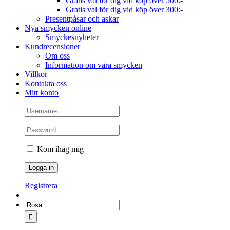
Gratis val för dig vid köp över 500:-
Gratis val för dig vid köp över 300:-
Presentpåsar och askar
Nya smycken online
Smyckesnyheter
Kundrecensioner
Om oss
Information om våra smycken
Villkor
Kontakta oss
Mitt konto
Kom ihåg mig
Registrera
Sök
efter: