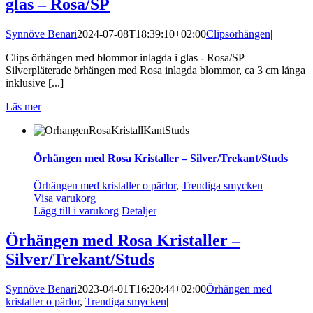
glas – Rosa/SP
Synnöve Benari
2024-07-08T18:39:10+02:00
Clipsörhängen
|
Clips örhängen med blommor inlagda i glas - Rosa/SP
Silverpläterade örhängen med Rosa inlagda blommor, ca 3 cm långa
inklusive [...]
Läs mer
Örhängen med Rosa Kristaller – Silver/Trekant/Studs
Örhängen med kristaller o pärlor
,
Trendiga smycken
Visa varukorg
Lägg till i varukorg
Detaljer
Örhängen med Rosa Kristaller –
Silver/Trekant/Studs
Synnöve Benari
2023-04-01T16:20:44+02:00
Örhängen med
kristaller o pärlor
,
Trendiga smycken
|