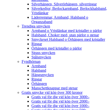
Silverhängen, Silverörhängen, silverringar
Silverkedjor; Berlockarmband, Berlockhalsband,
Vristlänkar
Läderremmar, Armband, Halsband o
Organzaband
Trendiga smycken
Armband o Vristlänkar med kristaller o pärlor
Halsband, Choker med, utan pärlor o stenar
Smyckeset Halsband o Örhängen med kristaller
Ringar
Örhängen med kristaller o pärlor
Strass smycken
Stålsmycken
Fyndhörnan
Armband
Halsband
Hängsmycken
Ringar
Örhängen
Manschettknappar med stenar
Gratis smycke vid köp över 300 kronor
Gratis val för dig vid köp över 3000:-
Gratis val för dig vid köp över 2000:-
Gratis val för dig vid köp över 1000:-