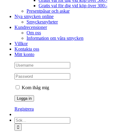
Gratis val för dig vid köp över 500:-
Gratis val för dig vid köp över 300:-
Presentpåsar och askar
Nya smycken online
Smyckesnyheter
Kundrecensioner
Om oss
Information om våra smycken
Villkor
Kontakta oss
Mitt konto
Kom ihåg mig
Registrera
Sök
efter: