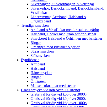
Silverhängen, Silverörhängen, silverringar
Silverkedjor; Berlockarmband, Berlockhalsband,
Vristlänkar
Läderremmar, Armband, Halsband o
Organzaband
Trendiga smycken
Armband o Vristlänkar med kristaller o pärlor
Halsband, Choker med, utan pärlor o stenar
Smyckeset Halsband o Örhängen med kristaller
Ringar
Örhängen med kristaller o pärlor
Strass smycken
Stålsmycken
Fyndhörnan
Armband
Halsband
Hängsmycken
Ringar
Örhängen
Manschettknappar med stenar
Gratis smycke vid köp över 300 kronor
Gratis val för dig vid köp över 3000:-
Gratis val för dig vid köp över 2000:-
Gratis val för dig vid köp över 1000:-