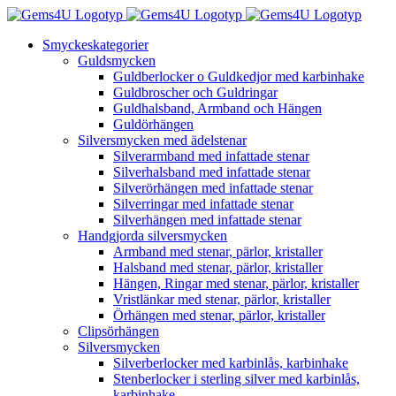
Fortsätt
till
Smyckeskategorier
innehållet
Guldsmycken
Guldberlocker o Guldkedjor med karbinhake
Guldbroscher och Guldringar
Guldhalsband, Armband och Hängen
Guldörhängen
Silversmycken med ädelstenar
Silverarmband med infattade stenar
Silverhalsband med infattade stenar
Silverörhängen med infattade stenar
Silverringar med infattade stenar
Silverhängen med infattade stenar
Handgjorda silversmycken
Armband med stenar, pärlor, kristaller
Halsband med stenar, pärlor, kristaller
Hängen, Ringar med stenar, pärlor, kristaller
Vristlänkar med stenar, pärlor, kristaller
Örhängen med stenar, pärlor, kristaller
Clipsörhängen
Silversmycken
Silverberlocker med karbinlås, karbinhake
Stenberlocker i sterling silver med karbinlås,
karbinhake