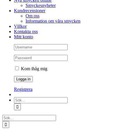
Nya smycken online
Smyckesnyheter
Kundrecensioner
Om oss
Information om våra smycken
Villkor
Kontakta oss
Mitt konto
Kom ihåg mig
Registrera
Sök
efter:
Sök
efter: