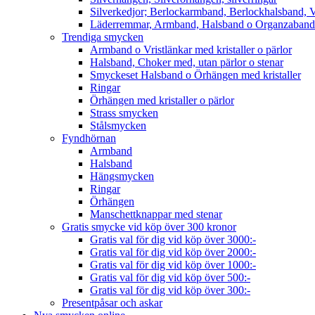
Silverkedjor; Berlockarmband, Berlockhalsband, V
Läderremmar, Armband, Halsband o Organzaband
Trendiga smycken
Armband o Vristlänkar med kristaller o pärlor
Halsband, Choker med, utan pärlor o stenar
Smyckeset Halsband o Örhängen med kristaller
Ringar
Örhängen med kristaller o pärlor
Strass smycken
Stålsmycken
Fyndhörnan
Armband
Halsband
Hängsmycken
Ringar
Örhängen
Manschettknappar med stenar
Gratis smycke vid köp över 300 kronor
Gratis val för dig vid köp över 3000:-
Gratis val för dig vid köp över 2000:-
Gratis val för dig vid köp över 1000:-
Gratis val för dig vid köp över 500:-
Gratis val för dig vid köp över 300:-
Presentpåsar och askar