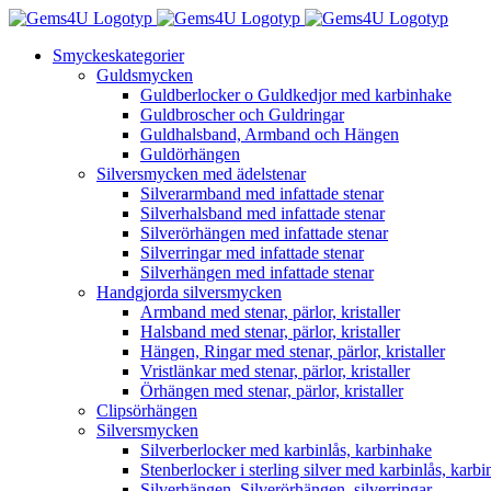
Fortsätt
till
Smyckeskategorier
innehållet
Guldsmycken
Guldberlocker o Guldkedjor med karbinhake
Guldbroscher och Guldringar
Guldhalsband, Armband och Hängen
Guldörhängen
Silversmycken med ädelstenar
Silverarmband med infattade stenar
Silverhalsband med infattade stenar
Silverörhängen med infattade stenar
Silverringar med infattade stenar
Silverhängen med infattade stenar
Handgjorda silversmycken
Armband med stenar, pärlor, kristaller
Halsband med stenar, pärlor, kristaller
Hängen, Ringar med stenar, pärlor, kristaller
Vristlänkar med stenar, pärlor, kristaller
Örhängen med stenar, pärlor, kristaller
Clipsörhängen
Silversmycken
Silverberlocker med karbinlås, karbinhake
Stenberlocker i sterling silver med karbinlås, karb
Silverhängen, Silverörhängen, silverringar