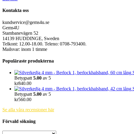
Kontakta oss
kundservice@gems4u.se
Gems4U
Stambanevägen 52
14139 HUDDINGE, Sweden
Telkont: 12.00-18.00. Teleno: 0708-793400.
Mailsvar: inom 1 timme
Populäraste produkterna
Betygsatt
5.00
av 5
kr
840.00
Betygsatt
5.00
av 5
kr
560.00
Se alla våra recensioner här
Förvald sökning