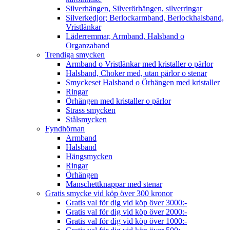
Silverhängen, Silverörhängen, silverringar
Silverkedjor; Berlockarmband, Berlockhalsband,
Vristlänkar
Läderremmar, Armband, Halsband o
Organzaband
Trendiga smycken
Armband o Vristlänkar med kristaller o pärlor
Halsband, Choker med, utan pärlor o stenar
Smyckeset Halsband o Örhängen med kristaller
Ringar
Örhängen med kristaller o pärlor
Strass smycken
Stålsmycken
Fyndhörnan
Armband
Halsband
Hängsmycken
Ringar
Örhängen
Manschettknappar med stenar
Gratis smycke vid köp över 300 kronor
Gratis val för dig vid köp över 3000:-
Gratis val för dig vid köp över 2000:-
Gratis val för dig vid köp över 1000:-