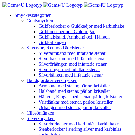
Fortsätt
till
Smyckeskategorier
innehållet
Guldsmycken
Guldberlocker o Guldkedjor med karbinhake
Guldbroscher och Guldringar
Guldhalsband, Armband och Hängen
Guldörhängen
Silversmycken med ädelstenar
Silverarmband med infattade stenar
Silverhalsband med infattade stenar
Silverörhängen med infattade stenar
Silverringar med infattade stenar
Silverhängen med infattade stenar
Handgjorda silversmycken
Armband med stenar, pärlor, kristaller
Halsband med stenar, pärlor, kristaller
Hängen, Ringar med stenar, pärlor, kristaller
Vristlänkar med stenar, pärlor, kristaller
Örhängen med stenar, pärlor, kristaller
Clipsörhängen
Silversmycken
Silverberlocker med karbinlås, karbinhake
Stenberlocker i sterling silver med karbinlås,
karbinhake