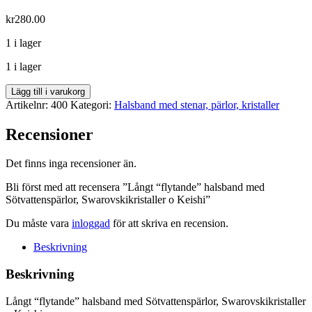
kr
280.00
1 i lager
1 i lager
Långt
Lägg till i varukorg
"flytande"
Artikelnr:
400
Kategori:
Halsband med stenar, pärlor, kristaller
halsband
med
Recensioner
Sötvattenspärlor,
Swarovskikristaller
Det finns inga recensioner än.
o
Keishi
Bli först med att recensera ”Långt “flytande” halsband med
mängd
Sötvattenspärlor, Swarovskikristaller o Keishi”
Du måste vara
inloggad
för att skriva en recension.
Beskrivning
Beskrivning
Långt “flytande” halsband med Sötvattenspärlor, Swarovskikristaller