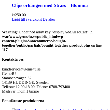
Clips örhängen med Strass – Blomma
kr
250.00
Lägg till i varukorg
Detaljer
Warning
: Undefined array key "displayAddAllToCart" in
/var/www/gems4u.se/public_html/wp-
content/plugins/woocommerce-bought-
together/public/partials/bought-together-product.php
on line
117
Kontakta oss
kundservice@gems4u.se
Gems4U
Stambanevägen 52
14139 HUDDINGE, Sweden
Telkont: 12.00-18.00. Teleno: 0708-793400.
Mailsvar: inom 1 timme
Populäraste produkterna