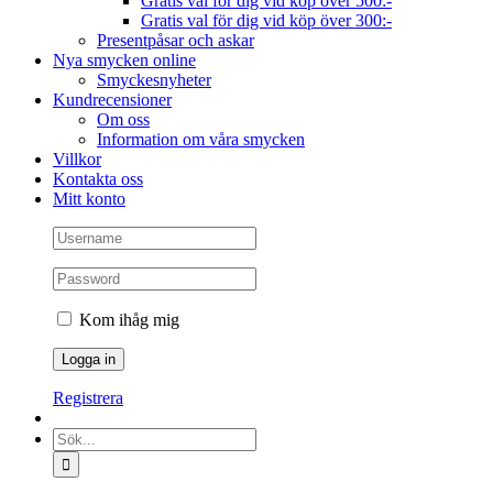
Gratis val för dig vid köp över 500:-
Gratis val för dig vid köp över 300:-
Presentpåsar och askar
Nya smycken online
Smyckesnyheter
Kundrecensioner
Om oss
Information om våra smycken
Villkor
Kontakta oss
Mitt konto
Kom ihåg mig
Registrera
Sök
efter: