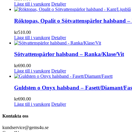
Lägg till i varukorg
Detaljer
Röktopas, Opalit o Sötvattenspärlor halsband –
kr
510.00
Lägg till i varukorg
Detaljer
Sötvattenspärlor halsband – Ranka/Klase/Vit
kr
690.00
Lägg till i varukorg
Detaljer
Guldsten o Onyx halsband – Fasett/Diamant/Fas
kr
690.00
Lägg till i varukorg
Detaljer
Kontakta oss
kundservice@gems4u.se