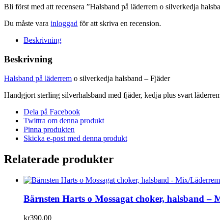
Bli först med att recensera ”Halsband på läderrem o silverkedja halsb
Du måste vara
inloggad
för att skriva en recension.
Beskrivning
Beskrivning
Halsband på läderrem
o silverkedja halsband – Fjäder
Handgjort sterling silverhalsband med fjäder, kedja plus svart läderre
Dela på Facebook
Twittra om denna produkt
Pinna produkten
Skicka e-post med denna produkt
Relaterade produkter
Bärnsten Harts o Mossagat choker, halsband –
kr
390.00