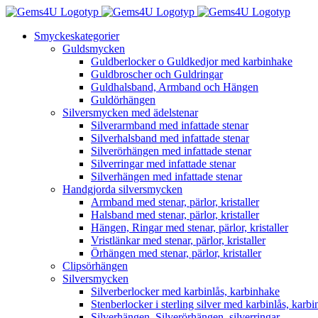
Fortsätt
till
Smyckeskategorier
innehållet
Guldsmycken
Guldberlocker o Guldkedjor med karbinhake
Guldbroscher och Guldringar
Guldhalsband, Armband och Hängen
Guldörhängen
Silversmycken med ädelstenar
Silverarmband med infattade stenar
Silverhalsband med infattade stenar
Silverörhängen med infattade stenar
Silverringar med infattade stenar
Silverhängen med infattade stenar
Handgjorda silversmycken
Armband med stenar, pärlor, kristaller
Halsband med stenar, pärlor, kristaller
Hängen, Ringar med stenar, pärlor, kristaller
Vristlänkar med stenar, pärlor, kristaller
Örhängen med stenar, pärlor, kristaller
Clipsörhängen
Silversmycken
Silverberlocker med karbinlås, karbinhake
Stenberlocker i sterling silver med karbinlås, karb
Silverhängen, Silverörhängen, silverringar