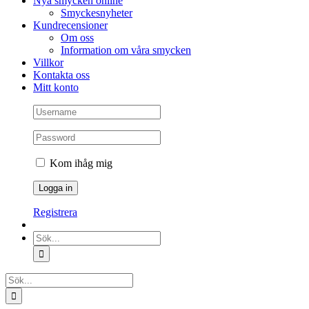
Nya smycken online
Smyckesnyheter
Kundrecensioner
Om oss
Information om våra smycken
Villkor
Kontakta oss
Mitt konto
Kom ihåg mig
Registrera
Sök
efter:
Sök
efter: