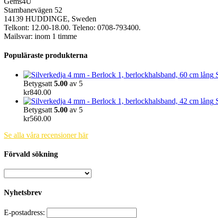
Gems4U
Stambanevägen 52
14139 HUDDINGE, Sweden
Telkont: 12.00-18.00. Teleno: 0708-793400.
Mailsvar: inom 1 timme
Populäraste produkterna
Betygsatt
5.00
av 5
kr
840.00
Betygsatt
5.00
av 5
kr
560.00
Se alla våra recensioner här
Förvald sökning
Nyhetsbrev
E-postadress: