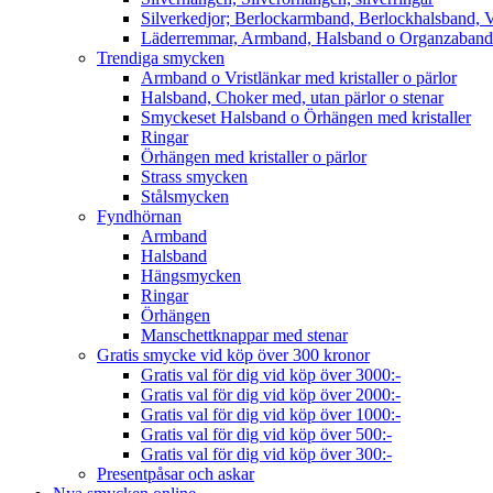
Silverkedjor; Berlockarmband, Berlockhalsband, V
Läderremmar, Armband, Halsband o Organzaband
Trendiga smycken
Armband o Vristlänkar med kristaller o pärlor
Halsband, Choker med, utan pärlor o stenar
Smyckeset Halsband o Örhängen med kristaller
Ringar
Örhängen med kristaller o pärlor
Strass smycken
Stålsmycken
Fyndhörnan
Armband
Halsband
Hängsmycken
Ringar
Örhängen
Manschettknappar med stenar
Gratis smycke vid köp över 300 kronor
Gratis val för dig vid köp över 3000:-
Gratis val för dig vid köp över 2000:-
Gratis val för dig vid köp över 1000:-
Gratis val för dig vid köp över 500:-
Gratis val för dig vid köp över 300:-
Presentpåsar och askar