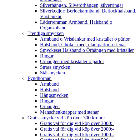
Silverhängen, Silverörhängen, silverringar
Silverkedjor; Berlockarmband, Berlockhalsband,
Vristlänkar
Läderremmar, Armband, Halsband o
Organzaband
Trendiga smycken
Armband o Vristlänkar med kristaller o pärlor
Halsband, Choker med, utan pärlor o stenar
Smyckeset Halsband o Örhängen med kristaller
Ringar
Örhängen med kristaller o pärlor
Strass smycken
Stålsmycken
Fyndhörnan
Armband
Halsband
Hängsmycken
Ringar
Örhängen
Manschettknappar med stenar
Gratis smycke vid köp över 300 kronor
Gratis val för dig vid köp över 3000:-
Gratis val för dig vid köp över 2000:-
Gratis val för dig vid köp över 1000:-