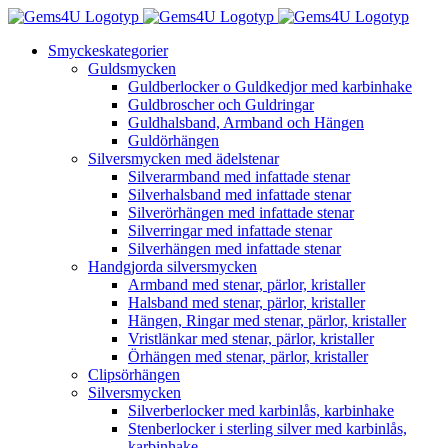
Fortsätt
till
Smyckeskategorier
innehållet
Guldsmycken
Guldberlocker o Guldkedjor med karbinhake
Guldbroscher och Guldringar
Guldhalsband, Armband och Hängen
Guldörhängen
Silversmycken med ädelstenar
Silverarmband med infattade stenar
Silverhalsband med infattade stenar
Silverörhängen med infattade stenar
Silverringar med infattade stenar
Silverhängen med infattade stenar
Handgjorda silversmycken
Armband med stenar, pärlor, kristaller
Halsband med stenar, pärlor, kristaller
Hängen, Ringar med stenar, pärlor, kristaller
Vristlänkar med stenar, pärlor, kristaller
Örhängen med stenar, pärlor, kristaller
Clipsörhängen
Silversmycken
Silverberlocker med karbinlås, karbinhake
Stenberlocker i sterling silver med karbinlås,
karbinhake