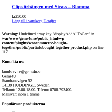
Clips örhängen med Strass – Blomma
kr
250.00
Lägg till i varukorg
Detaljer
Warning
: Undefined array key "displayAddAllToCart" in
/var/www/gems4u.se/public_html/wp-
content/plugins/woocommerce-bought-
together/public/partials/bought-together-product.php
on line
117
Kontakta oss
kundservice@gems4u.se
Gems4U
Stambanevägen 52
14139 HUDDINGE, Sweden
Telkont: 12.00-18.00. Teleno: 0708-793400.
Mailsvar: inom 1 timme
Populäraste produkterna