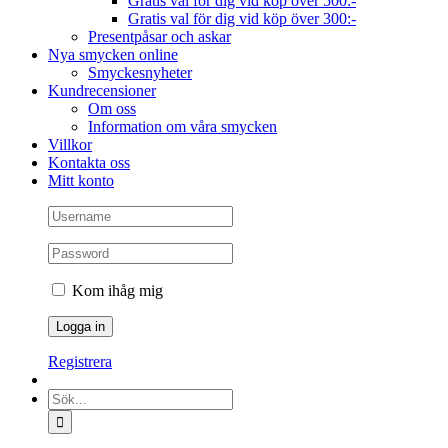
Gratis val för dig vid köp över 500:-
Gratis val för dig vid köp över 300:-
Presentpåsar och askar
Nya smycken online
Smyckesnyheter
Kundrecensioner
Om oss
Information om våra smycken
Villkor
Kontakta oss
Mitt konto
Kom ihåg mig
Registrera
Sök
efter: