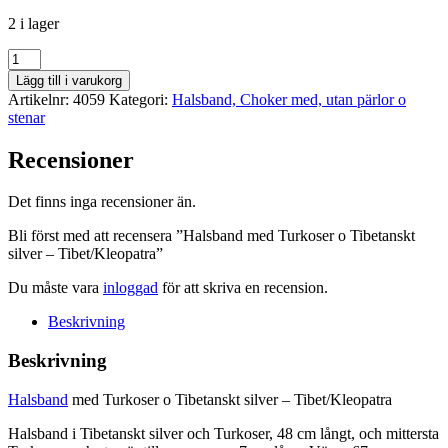
2 i lager
Halsband
med
Lägg till i varukorg
Turkoser
Artikelnr:
4059
Kategori:
Halsband, Choker med, utan pärlor o
o
stenar
Tibetanskt
silver
Recensioner
-
Tibet/Kleopatra
mängd
Det finns inga recensioner än.
Bli först med att recensera ”Halsband med Turkoser o Tibetanskt
silver – Tibet/Kleopatra”
Du måste vara
inloggad
för att skriva en recension.
Beskrivning
Beskrivning
Halsband
med Turkoser o Tibetanskt silver – Tibet/Kleopatra
Halsband i Tibetanskt silver och Turkoser, 48 cm långt, och mittersta