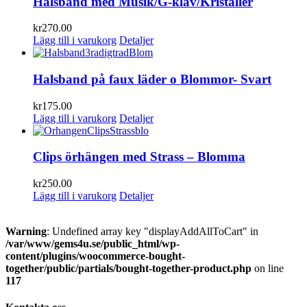
Halsband med Musik/G-klav/Kristaller
kr
270.00
Lägg till i varukorg
Detaljer
Halsband på faux läder o Blommor- Svart
kr
175.00
Lägg till i varukorg
Detaljer
Clips örhängen med Strass – Blomma
kr
250.00
Lägg till i varukorg
Detaljer
Warning
: Undefined array key "displayAddAllToCart" in
/var/www/gems4u.se/public_html/wp-
content/plugins/woocommerce-bought-
together/public/partials/bought-together-product.php
on line
117