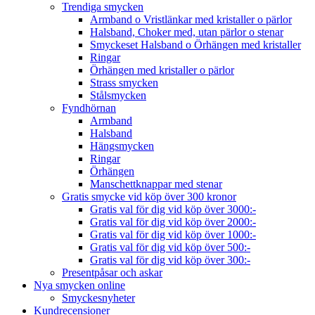
Trendiga smycken
Armband o Vristlänkar med kristaller o pärlor
Halsband, Choker med, utan pärlor o stenar
Smyckeset Halsband o Örhängen med kristaller
Ringar
Örhängen med kristaller o pärlor
Strass smycken
Stålsmycken
Fyndhörnan
Armband
Halsband
Hängsmycken
Ringar
Örhängen
Manschettknappar med stenar
Gratis smycke vid köp över 300 kronor
Gratis val för dig vid köp över 3000:-
Gratis val för dig vid köp över 2000:-
Gratis val för dig vid köp över 1000:-
Gratis val för dig vid köp över 500:-
Gratis val för dig vid köp över 300:-
Presentpåsar och askar
Nya smycken online
Smyckesnyheter
Kundrecensioner