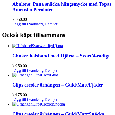
Abalone; Paua snäcka hängsmycke med Topas,
Ametist o Peridoter
kr
950.00
Lägg till i varukorg
Detaljer
Också köpt tillsammans
Choker halsband med Hjärta – Svart/4-radigt
kr
250.00
Lägg till i varukorg
Detaljer
Clips creoler örhängen – Guld/Matt/Fjäder
kr
175.00
Lägg till i varukorg
Detaljer
Clips creoler örhängen – Guld/Matt/Snäcka