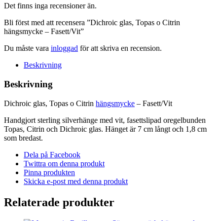
Det finns inga recensioner än.
-
Fasett/Vit
Bli först med att recensera ”Dichroic glas, Topas o Citrin
mängd
hängsmycke – Fasett/Vit”
Du måste vara
inloggad
för att skriva en recension.
Beskrivning
Beskrivning
Dichroic glas, Topas o Citrin
hängsmycke
– Fasett/Vit
Handgjort sterling silverhänge med vit, fasettslipad oregelbunden
Topas, Citrin och Dichroic glas. Hänget är 7 cm långt och 1,8 cm
som bredast.
Dela på Facebook
Twittra om denna produkt
Pinna produkten
Skicka e-post med denna produkt
Relaterade produkter