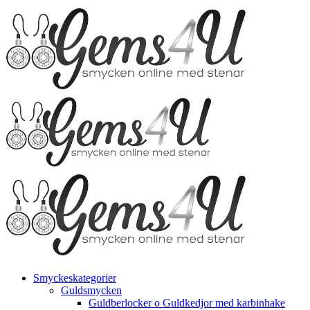
Fortsätt
till
innehållet
Smyckeskategorier
Guldsmycken
Guldberlocker o Guldkedjor med karbinhake