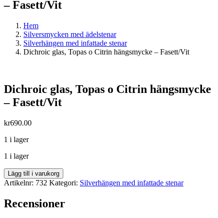
– Fasett/Vit
Hem
Silversmycken med ädelstenar
Silverhängen med infattade stenar
Dichroic glas, Topas o Citrin hängsmycke – Fasett/Vit
Dichroic glas, Topas o Citrin hängsmycke
– Fasett/Vit
kr
690.00
1 i lager
1 i lager
Dichroic
Lägg till i varukorg
glas,
Artikelnr:
732
Kategori:
Silverhängen med infattade stenar
Topas
o
Recensioner
Citrin
hängsmycke