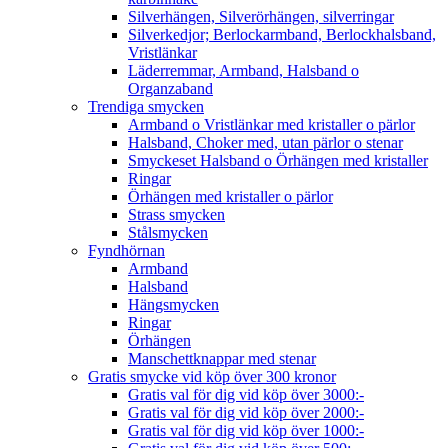
Silverhängen, Silverörhängen, silverringar
Silverkedjor; Berlockarmband, Berlockhalsband,
Vristlänkar
Läderremmar, Armband, Halsband o
Organzaband
Trendiga smycken
Armband o Vristlänkar med kristaller o pärlor
Halsband, Choker med, utan pärlor o stenar
Smyckeset Halsband o Örhängen med kristaller
Ringar
Örhängen med kristaller o pärlor
Strass smycken
Stålsmycken
Fyndhörnan
Armband
Halsband
Hängsmycken
Ringar
Örhängen
Manschettknappar med stenar
Gratis smycke vid köp över 300 kronor
Gratis val för dig vid köp över 3000:-
Gratis val för dig vid köp över 2000:-
Gratis val för dig vid köp över 1000:-