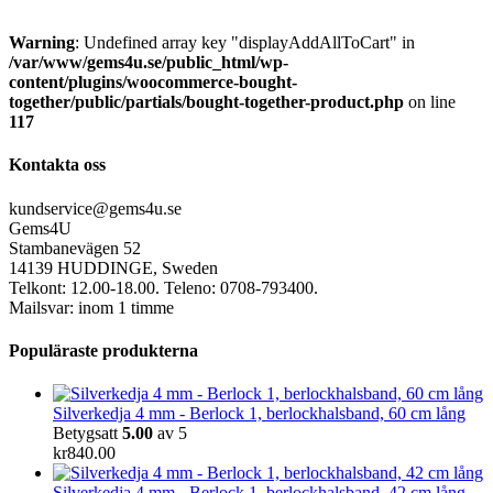
Warning
: Undefined array key "displayAddAllToCart" in
/var/www/gems4u.se/public_html/wp-
content/plugins/woocommerce-bought-
together/public/partials/bought-together-product.php
on line
117
Kontakta oss
kundservice@gems4u.se
Gems4U
Stambanevägen 52
14139 HUDDINGE, Sweden
Telkont: 12.00-18.00. Teleno: 0708-793400.
Mailsvar: inom 1 timme
Populäraste produkterna
Silverkedja 4 mm - Berlock 1, berlockhalsband, 60 cm lång
Betygsatt
5.00
av 5
kr
840.00
Silverkedja 4 mm - Berlock 1, berlockhalsband, 42 cm lång