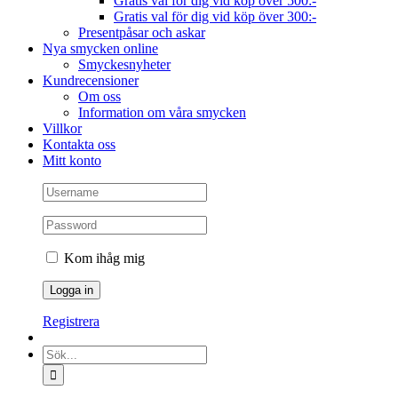
Gratis val för dig vid köp över 500:-
Gratis val för dig vid köp över 300:-
Presentpåsar och askar
Nya smycken online
Smyckesnyheter
Kundrecensioner
Om oss
Information om våra smycken
Villkor
Kontakta oss
Mitt konto
Kom ihåg mig
Registrera
Sök
efter: