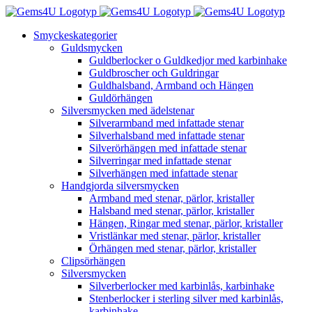
Fortsätt
till
Smyckeskategorier
innehållet
Guldsmycken
Guldberlocker o Guldkedjor med karbinhake
Guldbroscher och Guldringar
Guldhalsband, Armband och Hängen
Guldörhängen
Silversmycken med ädelstenar
Silverarmband med infattade stenar
Silverhalsband med infattade stenar
Silverörhängen med infattade stenar
Silverringar med infattade stenar
Silverhängen med infattade stenar
Handgjorda silversmycken
Armband med stenar, pärlor, kristaller
Halsband med stenar, pärlor, kristaller
Hängen, Ringar med stenar, pärlor, kristaller
Vristlänkar med stenar, pärlor, kristaller
Örhängen med stenar, pärlor, kristaller
Clipsörhängen
Silversmycken
Silverberlocker med karbinlås, karbinhake
Stenberlocker i sterling silver med karbinlås,
karbinhake