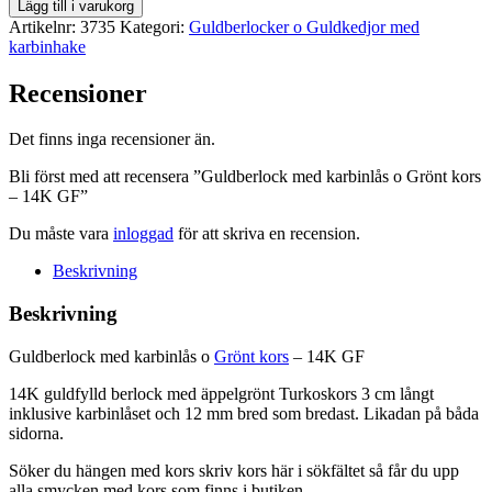
Guldberlock
Lägg till i varukorg
med
Artikelnr:
3735
Kategori:
Guldberlocker o Guldkedjor med
karbinlås
karbinhake
o
Grönt
Recensioner
kors
-
Det finns inga recensioner än.
14K
GF
Bli först med att recensera ”Guldberlock med karbinlås o Grönt kors
mängd
– 14K GF”
Du måste vara
inloggad
för att skriva en recension.
Beskrivning
Beskrivning
Guldberlock med karbinlås o
Grönt kors
– 14K GF
14K guldfylld berlock med äppelgrönt Turkoskors 3 cm långt
inklusive karbinlåset och 12 mm bred som bredast. Likadan på båda
sidorna.
Söker du hängen med kors skriv kors här i sökfältet så får du upp
alla smycken med kors som finns i butiken.