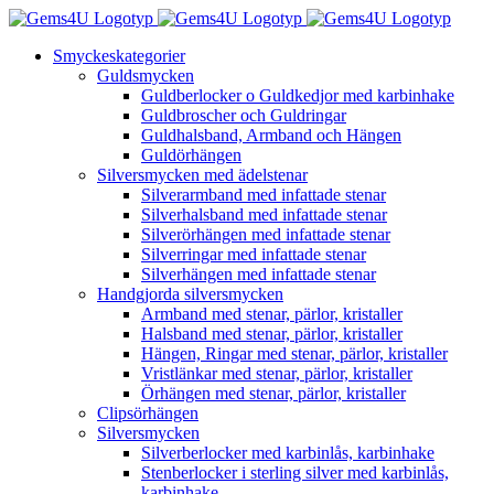
Fortsätt
till
Smyckeskategorier
innehållet
Guldsmycken
Guldberlocker o Guldkedjor med karbinhake
Guldbroscher och Guldringar
Guldhalsband, Armband och Hängen
Guldörhängen
Silversmycken med ädelstenar
Silverarmband med infattade stenar
Silverhalsband med infattade stenar
Silverörhängen med infattade stenar
Silverringar med infattade stenar
Silverhängen med infattade stenar
Handgjorda silversmycken
Armband med stenar, pärlor, kristaller
Halsband med stenar, pärlor, kristaller
Hängen, Ringar med stenar, pärlor, kristaller
Vristlänkar med stenar, pärlor, kristaller
Örhängen med stenar, pärlor, kristaller
Clipsörhängen
Silversmycken
Silverberlocker med karbinlås, karbinhake
Stenberlocker i sterling silver med karbinlås,
karbinhake