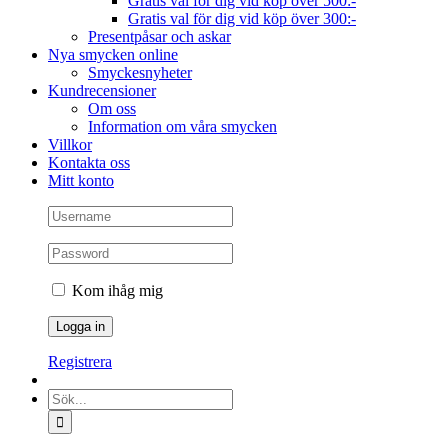
Gratis val för dig vid köp över 500:-
Gratis val för dig vid köp över 300:-
Presentpåsar och askar
Nya smycken online
Smyckesnyheter
Kundrecensioner
Om oss
Information om våra smycken
Villkor
Kontakta oss
Mitt konto
Kom ihåg mig
Registrera
Sök
efter: