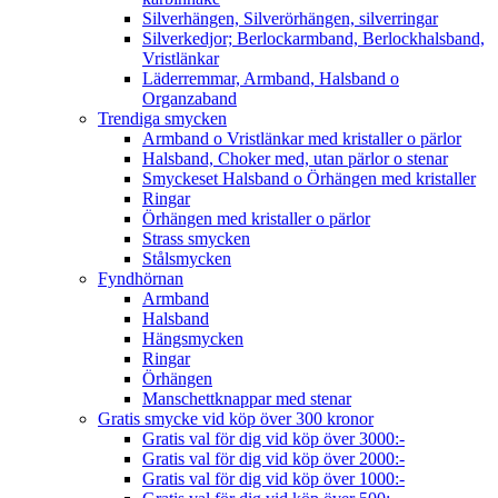
Silverhängen, Silverörhängen, silverringar
Silverkedjor; Berlockarmband, Berlockhalsband,
Vristlänkar
Läderremmar, Armband, Halsband o
Organzaband
Trendiga smycken
Armband o Vristlänkar med kristaller o pärlor
Halsband, Choker med, utan pärlor o stenar
Smyckeset Halsband o Örhängen med kristaller
Ringar
Örhängen med kristaller o pärlor
Strass smycken
Stålsmycken
Fyndhörnan
Armband
Halsband
Hängsmycken
Ringar
Örhängen
Manschettknappar med stenar
Gratis smycke vid köp över 300 kronor
Gratis val för dig vid köp över 3000:-
Gratis val för dig vid köp över 2000:-
Gratis val för dig vid köp över 1000:-