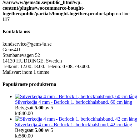
/var/www/gems4u.se/public_html/wp-
content/plugins/woocommerce-bought-
together/public/partials/bought-together-product.php
on line
117
Kontakta oss
kundservice@gems4u.se
Gems4U
Stambanevägen 52
14139 HUDDINGE, Sweden
Telkont: 12.00-18.00. Teleno: 0708-793400.
Mailsvar: inom 1 timme
Populäraste produkterna
Silverkedja 4 mm - Berlock 1, berlockhalsband, 60 cm lång
Betygsatt
5.00
av 5
kr
840.00
Silverkedja 4 mm - Berlock 1, berlockhalsband, 42 cm lång
Betygsatt
5.00
av 5
kr
560.00