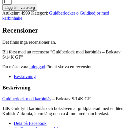
Guldberlock
med
Lägg till i varukorg
karbinlås
Artikelnr:
4999
Kategori:
Guldberlocker o Guldkedjor med
-
karbinhake
Bokstav
S/14K
Recensioner
GF
mängd
Det finns inga recensioner än.
Bli först med att recensera ”Guldberlock med karbinlås – Bokstav
S/14K GF”
Du måste vara
inloggad
för att skriva en recension.
Beskrivning
Beskrivning
Guldberlock med karbinlås
– Bokstav S/14K GF
14K Guldfyllt karbinlås och bokstaven är guldpläterad med en liten
Kubisk Zirkonia, 2 cm lång och ca 4 mm bred som bredast.
Dela på Facebook