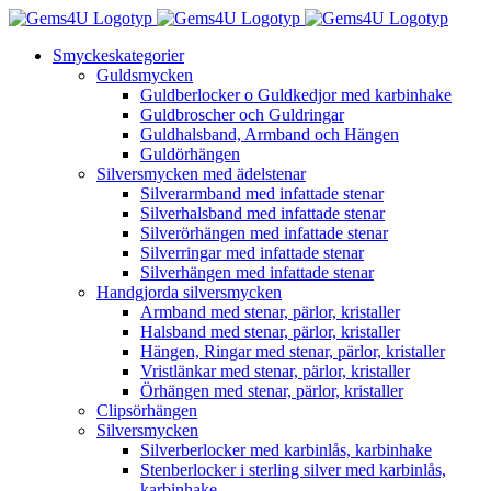
Fortsätt
till
Smyckeskategorier
innehållet
Guldsmycken
Guldberlocker o Guldkedjor med karbinhake
Guldbroscher och Guldringar
Guldhalsband, Armband och Hängen
Guldörhängen
Silversmycken med ädelstenar
Silverarmband med infattade stenar
Silverhalsband med infattade stenar
Silverörhängen med infattade stenar
Silverringar med infattade stenar
Silverhängen med infattade stenar
Handgjorda silversmycken
Armband med stenar, pärlor, kristaller
Halsband med stenar, pärlor, kristaller
Hängen, Ringar med stenar, pärlor, kristaller
Vristlänkar med stenar, pärlor, kristaller
Örhängen med stenar, pärlor, kristaller
Clipsörhängen
Silversmycken
Silverberlocker med karbinlås, karbinhake
Stenberlocker i sterling silver med karbinlås,
karbinhake