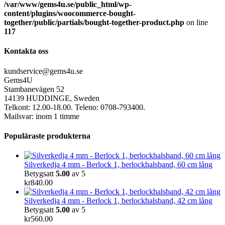
/var/www/gems4u.se/public_html/wp-
content/plugins/woocommerce-bought-
together/public/partials/bought-together-product.php
on line
117
Kontakta oss
kundservice@gems4u.se
Gems4U
Stambanevägen 52
14139 HUDDINGE, Sweden
Telkont: 12.00-18.00. Teleno: 0708-793400.
Mailsvar: inom 1 timme
Populäraste produkterna
Silverkedja 4 mm - Berlock 1, berlockhalsband, 60 cm lång
Betygsatt
5.00
av 5
kr
840.00
Silverkedja 4 mm - Berlock 1, berlockhalsband, 42 cm lång
Betygsatt
5.00
av 5
kr
560.00