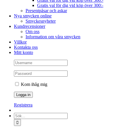
Gratis val för dig vid köp över 500:-
Gratis val för dig vid köp över 300:-
Presentpåsar och askar
Nya smycken online
Smyckesnyheter
Kundrecensioner
Om oss
Information om våra smycken
Villkor
Kontakta oss
Mitt konto
Kom ihåg mig
Registrera
Sök
efter: