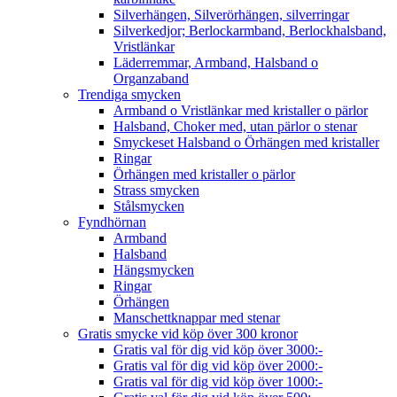
Silverhängen, Silverörhängen, silverringar
Silverkedjor; Berlockarmband, Berlockhalsband,
Vristlänkar
Läderremmar, Armband, Halsband o
Organzaband
Trendiga smycken
Armband o Vristlänkar med kristaller o pärlor
Halsband, Choker med, utan pärlor o stenar
Smyckeset Halsband o Örhängen med kristaller
Ringar
Örhängen med kristaller o pärlor
Strass smycken
Stålsmycken
Fyndhörnan
Armband
Halsband
Hängsmycken
Ringar
Örhängen
Manschettknappar med stenar
Gratis smycke vid köp över 300 kronor
Gratis val för dig vid köp över 3000:-
Gratis val för dig vid köp över 2000:-
Gratis val för dig vid köp över 1000:-