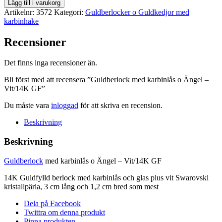
Guldberlock
Lägg till i varukorg
med
Artikelnr:
3572
Kategori:
Guldberlocker o Guldkedjor med
karbinlås
karbinhake
o
Ängel
Recensioner
-
Vit/14K
Det finns inga recensioner än.
GF
mängd
Bli först med att recensera ”Guldberlock med karbinlås o Ängel –
Vit/14K GF”
Du måste vara
inloggad
för att skriva en recension.
Beskrivning
Beskrivning
Guldberlock
med karbinlås o Ängel – Vit/14K GF
14K Guldfylld berlock med karbinlås och glas plus vit Swarovski
kristallpärla, 3 cm lång och 1,2 cm bred som mest
Dela på Facebook
Twittra om denna produkt
Pinna produkten