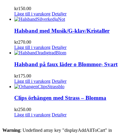
kr
150.00
Lägg till i varukorg
Detaljer
Halsband med Musik/G-klav/Kristaller
kr
270.00
Lägg till i varukorg
Detaljer
Halsband på faux läder o Blommor- Svart
kr
175.00
Lägg till i varukorg
Detaljer
Clips örhängen med Strass – Blomma
kr
250.00
Lägg till i varukorg
Detaljer
Warning
: Undefined array key "displayAddAllToCart" in