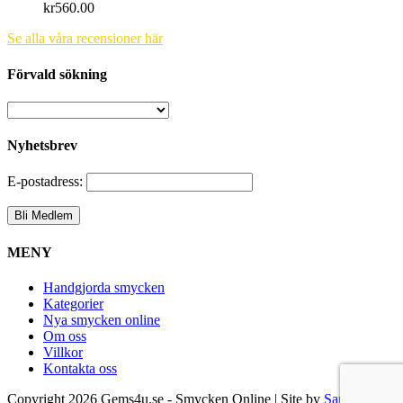
kr
560.00
Se alla våra recensioner här
Förvald sökning
Nyhetsbrev
E-postadress:
MENY
Handgjorda smycken
Kategorier
Nya smycken online
Om oss
Villkor
Kontakta oss
Copyright
2026 Gems4u.se - Smycken Online | Site by
Samsara