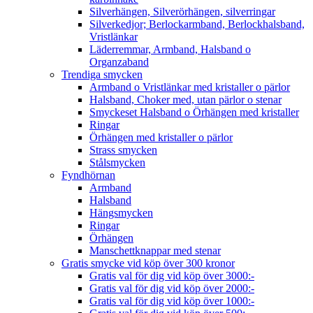
Silverhängen, Silverörhängen, silverringar
Silverkedjor; Berlockarmband, Berlockhalsband,
Vristlänkar
Läderremmar, Armband, Halsband o
Organzaband
Trendiga smycken
Armband o Vristlänkar med kristaller o pärlor
Halsband, Choker med, utan pärlor o stenar
Smyckeset Halsband o Örhängen med kristaller
Ringar
Örhängen med kristaller o pärlor
Strass smycken
Stålsmycken
Fyndhörnan
Armband
Halsband
Hängsmycken
Ringar
Örhängen
Manschettknappar med stenar
Gratis smycke vid köp över 300 kronor
Gratis val för dig vid köp över 3000:-
Gratis val för dig vid köp över 2000:-
Gratis val för dig vid köp över 1000:-