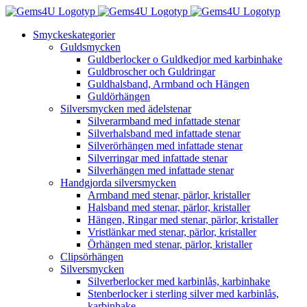
Fortsätt
till
Smyckeskategorier
innehållet
Guldsmycken
Guldberlocker o Guldkedjor med karbinhake
Guldbroscher och Guldringar
Guldhalsband, Armband och Hängen
Guldörhängen
Silversmycken med ädelstenar
Silverarmband med infattade stenar
Silverhalsband med infattade stenar
Silverörhängen med infattade stenar
Silverringar med infattade stenar
Silverhängen med infattade stenar
Handgjorda silversmycken
Armband med stenar, pärlor, kristaller
Halsband med stenar, pärlor, kristaller
Hängen, Ringar med stenar, pärlor, kristaller
Vristlänkar med stenar, pärlor, kristaller
Örhängen med stenar, pärlor, kristaller
Clipsörhängen
Silversmycken
Silverberlocker med karbinlås, karbinhake
Stenberlocker i sterling silver med karbinlås,
karbinhake