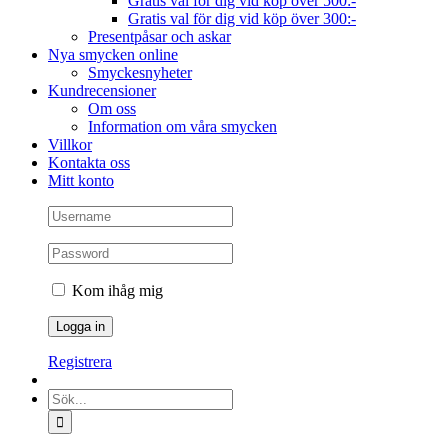
Gratis val för dig vid köp över 500:-
Gratis val för dig vid köp över 300:-
Presentpåsar och askar
Nya smycken online
Smyckesnyheter
Kundrecensioner
Om oss
Information om våra smycken
Villkor
Kontakta oss
Mitt konto
Kom ihåg mig
Registrera
Sök
efter: