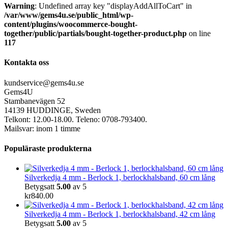
Warning
: Undefined array key "displayAddAllToCart" in
/var/www/gems4u.se/public_html/wp-
content/plugins/woocommerce-bought-
together/public/partials/bought-together-product.php
on line
117
Kontakta oss
kundservice@gems4u.se
Gems4U
Stambanevägen 52
14139 HUDDINGE, Sweden
Telkont: 12.00-18.00. Teleno: 0708-793400.
Mailsvar: inom 1 timme
Populäraste produkterna
Silverkedja 4 mm - Berlock 1, berlockhalsband, 60 cm lång
Betygsatt
5.00
av 5
kr
840.00
Silverkedja 4 mm - Berlock 1, berlockhalsband, 42 cm lång
Betygsatt
5.00
av 5