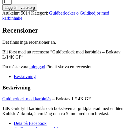
Guldberlock
med
Lägg till i varukorg
karbinlås
Artikelnr:
5014
Kategori:
Guldberlocker o Guldkedjor med
-
karbinhake
Bokstav
L/14K
Recensioner
GF
mängd
Det finns inga recensioner än.
Bli först med att recensera ”Guldberlock med karbinlås – Bokstav
L/14K GF”
Du måste vara
inloggad
för att skriva en recension.
Beskrivning
Beskrivning
Guldberlock med karbinlås
– Bokstav L/14K GF
14K Guldfyllt karbinlås och bokstaven är guldpläterad med en liten
Kubisk Zirkonia, 2 cm lång och ca 5 mm bred som bredast.
Dela på Facebook