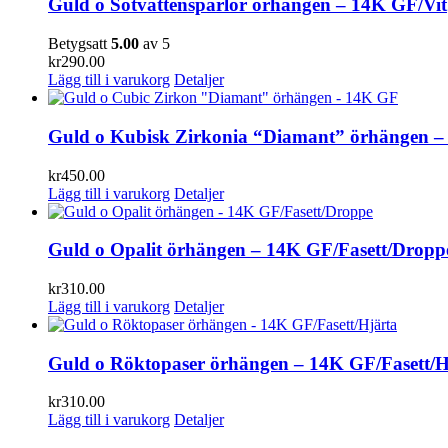
Guld o Sötvattenspärlor örhängen – 14K GF/Vit
Betygsatt
5.00
av 5
kr
290.00
Lägg till i varukorg
Detaljer
Guld o Kubisk Zirkonia “Diamant” örhängen 
kr
450.00
Lägg till i varukorg
Detaljer
Guld o Opalit örhängen – 14K GF/Fasett/Dropp
kr
310.00
Lägg till i varukorg
Detaljer
Guld o Röktopaser örhängen – 14K GF/Fasett/H
kr
310.00
Lägg till i varukorg
Detaljer