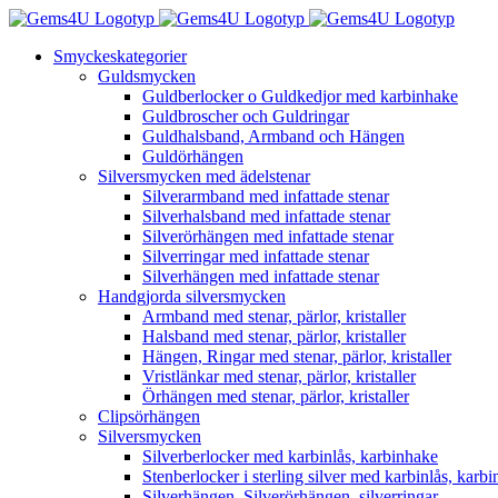
Fortsätt
till
Smyckeskategorier
innehållet
Guldsmycken
Guldberlocker o Guldkedjor med karbinhake
Guldbroscher och Guldringar
Guldhalsband, Armband och Hängen
Guldörhängen
Silversmycken med ädelstenar
Silverarmband med infattade stenar
Silverhalsband med infattade stenar
Silverörhängen med infattade stenar
Silverringar med infattade stenar
Silverhängen med infattade stenar
Handgjorda silversmycken
Armband med stenar, pärlor, kristaller
Halsband med stenar, pärlor, kristaller
Hängen, Ringar med stenar, pärlor, kristaller
Vristlänkar med stenar, pärlor, kristaller
Örhängen med stenar, pärlor, kristaller
Clipsörhängen
Silversmycken
Silverberlocker med karbinlås, karbinhake
Stenberlocker i sterling silver med karbinlås, karb
Silverhängen, Silverörhängen, silverringar