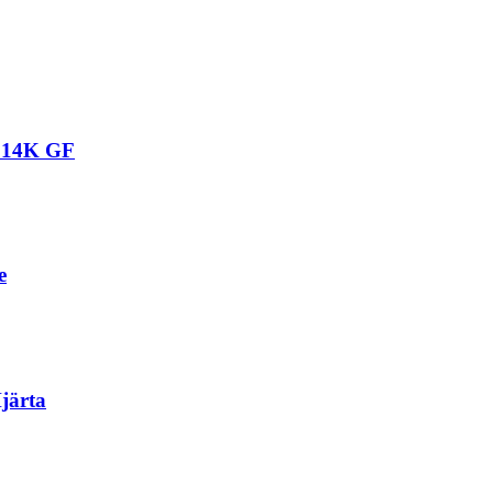
– 14K GF
e
järta