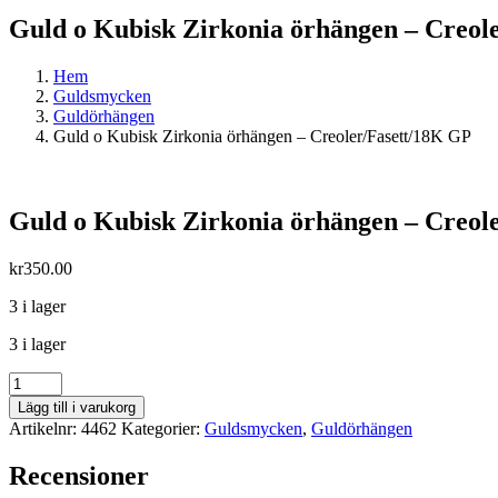
Guld o Kubisk Zirkonia örhängen – Creol
Hem
Guldsmycken
Guldörhängen
Guld o Kubisk Zirkonia örhängen – Creoler/Fasett/18K GP
Guld o Kubisk Zirkonia örhängen – Creol
kr
350.00
3 i lager
3 i lager
Guld
o
Lägg till i varukorg
Kubisk
Artikelnr:
4462
Kategorier:
Guldsmycken
,
Guldörhängen
Zirkonia
örhängen
Recensioner
-