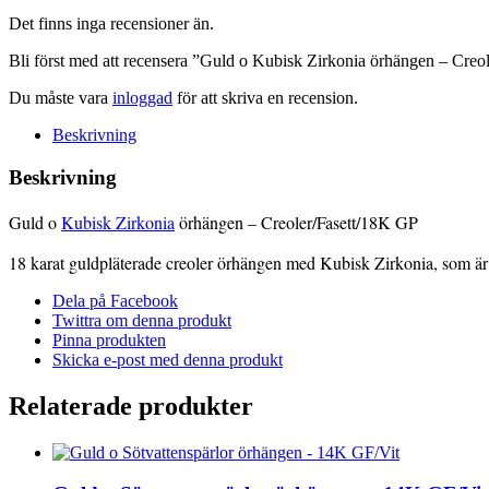
Creoler/Fasett/18K
GP
Det finns inga recensioner än.
mängd
Bli först med att recensera ”Guld o Kubisk Zirkonia örhängen – Creo
Du måste vara
inloggad
för att skriva en recension.
Beskrivning
Beskrivning
Guld o
Kubisk Zirkonia
örhängen – Creoler/Fasett/18K GP
18 karat guldpläterade creoler örhängen med Kubisk Zirkonia, som är
Dela på Facebook
Twittra om denna produkt
Pinna produkten
Skicka e-post med denna produkt
Relaterade produkter