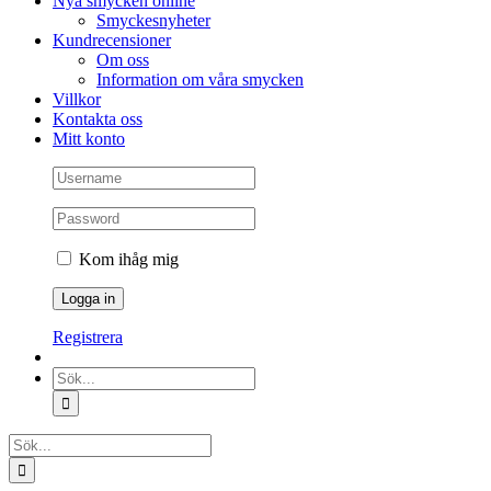
Nya smycken online
Smyckesnyheter
Kundrecensioner
Om oss
Information om våra smycken
Villkor
Kontakta oss
Mitt konto
Kom ihåg mig
Registrera
Sök
efter:
Sök
efter: