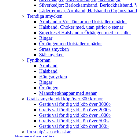
Silverkedjor; Berlockarmband, Berlockhalsband, V
Läderremmar, Armband, Halsband o Organzaband
Trendiga smycken
Armband o Vristlänkar med kristaller o pärlor
Halsband, Choker med, utan pärlor o stenar
Smyckeset Halsband o Örhängen med kristaller
Ringar
Örhängen med kristaller o pärlor
Strass smycken
Stålsmycken
Fyndhörnan
Armband
Halsband
Hängsmycken
Ringar
Örhängen
Manschettknappar med stenar
Gratis smycke vid köp över 300 kronor
Gratis val för dig vid köp över 3000:-
Gratis val för dig vid köp över 2000:-
Gratis val för dig vid köp över 1000:-
Gratis val för dig vid köp över 500:-
Gratis val för dig vid köp över 300:-
Presentpåsar och askar