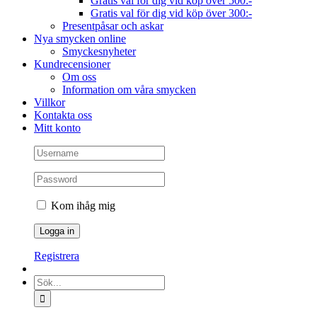
Gratis val för dig vid köp över 500:-
Gratis val för dig vid köp över 300:-
Presentpåsar och askar
Nya smycken online
Smyckesnyheter
Kundrecensioner
Om oss
Information om våra smycken
Villkor
Kontakta oss
Mitt konto
Kom ihåg mig
Registrera
Sök
efter: