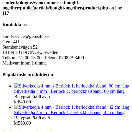
content/plugins/woocommerce-bought-
together/public/partials/bought-together-product.php
on line
117
Kontakta oss
kundservice@gems4u.se
Gems4U
Stambanevägen 52
14139 HUDDINGE, Sweden
Telkont: 12.00-18.00. Teleno: 0708-793400.
Mailsvar: inom 1 timme
Populäraste produkterna
Silverkedja 4 mm - Berlock 1, berlockhalsband, 60 cm lång
Betygsatt
5.00
av 5
kr
840.00
Silverkedja 4 mm - Berlock 1, berlockhalsband, 42 cm lång
Betygsatt
5.00
av 5
kr
560.00