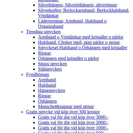
Silverhängen, Silverörhängen, silverringar
Silverkedjor; Berlockarmband, Berlockhalsband,
Vristlänkar
Läderremmar, Armband, Halsband o
Organzaband
Trendiga smycken
Armband o Vristlänkar med kristaller o pärlor
Halsband, Choker med, utan pärlor o stenar
Smyckeset Halsband o Örhängen med kristaller
Ringar
Örhängen med kristaller o pärlor
Strass smycken
Stålsmycken
Fyndhörnan
Armband
Halsband
Hängsmycken
Ringar
Örhängen
Manschettknappar med stenar
Gratis smycke vid köp över 300 kronor
Gratis val för dig vid köp över 3000:-
Gratis val för dig vid köp över 2000:-
Gratis val för dig vid köp över 1000:-