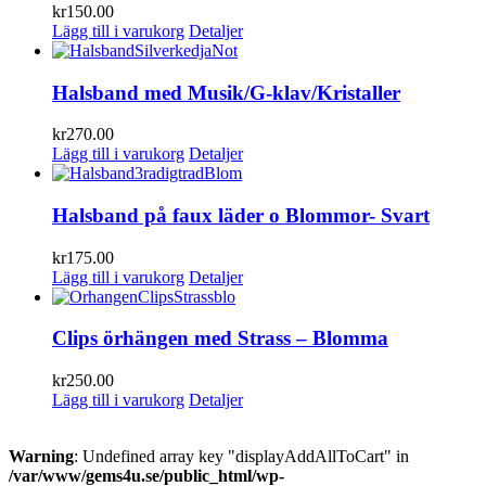
kr
150.00
Lägg till i varukorg
Detaljer
Halsband med Musik/G-klav/Kristaller
kr
270.00
Lägg till i varukorg
Detaljer
Halsband på faux läder o Blommor- Svart
kr
175.00
Lägg till i varukorg
Detaljer
Clips örhängen med Strass – Blomma
kr
250.00
Lägg till i varukorg
Detaljer
Warning
: Undefined array key "displayAddAllToCart" in
/var/www/gems4u.se/public_html/wp-