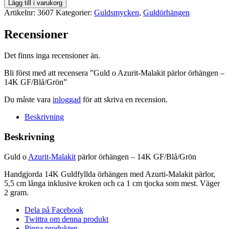
Guld
Lägg till i varukorg
o
Artikelnr:
3607
Kategorier:
Guldsmycken
,
Guldörhängen
Azurit-
Malakit
Recensioner
pärlor
örhängen
Det finns inga recensioner än.
-
14K
Bli först med att recensera ”Guld o Azurit-Malakit pärlor örhängen –
GF/Blå/Grön
14K GF/Blå/Grön”
mängd
Du måste vara
inloggad
för att skriva en recension.
Beskrivning
Beskrivning
Guld o
Azurit-Malakit
pärlor örhängen – 14K GF/Blå/Grön
Handgjorda 14K Guldfyllda örhängen med Azurti-Malakit pärlor,
5,5 cm långa inklusive kroken och ca 1 cm tjocka som mest. Väger
2 gram.
Dela på Facebook
Twittra om denna produkt
Pinna produkten