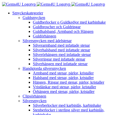
Fortsätt
till
Smyckeskategorier
innehållet
Guldsmycken
Guldberlocker o Guldkedjor med karbinhake
Guldbroscher och Guldringar
Guldhalsband, Armband och Hängen
Guldörhängen
Silversmycken med ädelstenar
Silverarmband med infattade stenar
Silverhalsband med infattade stenar
Silverörhängen med infattade stenar
Silverringar med infattade stenar
Silverhängen med infattade stenar
Handgjorda silversmycken
Armband med stenar, pärlor, kristaller
Halsband med stenar, pärlor, kristaller
Hängen, Ringar med stenar, pärlor, kristaller
Vristlänkar med stenar, pärlor, kristaller
Örhängen med stenar, pärlor, kristaller
Clipsörhängen
Silversmycken
Silverberlocker med karbinlås, karbinhake
Stenberlocker i sterling silver med karbinlås,
karbinhake