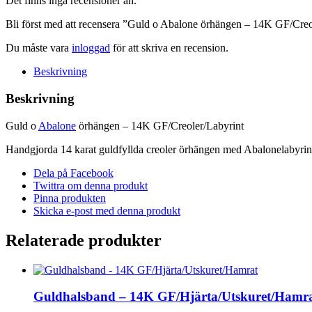
Det finns inga recensioner än.
GF/Creoler/Labyrint
mängd
Bli först med att recensera ”Guld o Abalone örhängen – 14K GF/Creo
Du måste vara
inloggad
för att skriva en recension.
Beskrivning
Beskrivning
Guld o
Abalone
örhängen – 14K GF/Creoler/Labyrint
Handgjorda 14 karat guldfyllda creoler örhängen med Abalonelabyrint
Dela på Facebook
Twittra om denna produkt
Pinna produkten
Skicka e-post med denna produkt
Relaterade produkter
Guldhalsband – 14K GF/Hjärta/Utskuret/Hamr