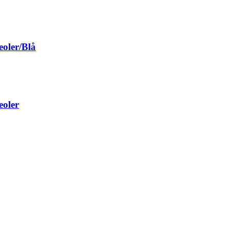
oler/Blå
eoler