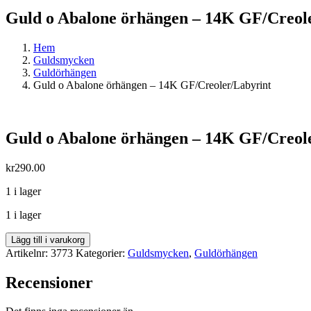
Guld o Abalone örhängen – 14K GF/Creol
Hem
Guldsmycken
Guldörhängen
Guld o Abalone örhängen – 14K GF/Creoler/Labyrint
Guld o Abalone örhängen – 14K GF/Creol
kr
290.00
1 i lager
1 i lager
Guld
Lägg till i varukorg
o
Artikelnr:
3773
Kategorier:
Guldsmycken
,
Guldörhängen
Abalone
örhängen
Recensioner
-
14K