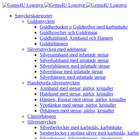
Fortsätt
till
Smyckeskategorier
innehållet
Guldsmycken
Guldberlocker o Guldkedjor med karbinhake
Guldbroscher och Guldringar
Guldhalsband, Armband och Hängen
Guldörhängen
Silversmycken med ädelstenar
Silverarmband med infattade stenar
Silverhalsband med infattade stenar
Silverörhängen med infattade stenar
Silverringar med infattade stenar
Silverhängen med infattade stenar
Handgjorda silversmycken
Armband med stenar, pärlor, kristaller
Halsband med stenar, pärlor, kristaller
Hängen, Ringar med stenar, pärlor, kristaller
Vristlänkar med stenar, pärlor, kristaller
Örhängen med stenar, pärlor, kristaller
Clipsörhängen
Silversmycken
Silverberlocker med karbinlås, karbinhake
Stenberlocker i sterling silver med karbinlås, karb
Silverhängen, Silverörhängen, silverringar