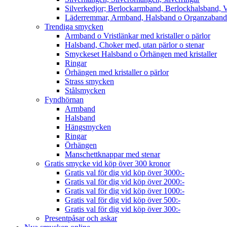
Silverkedjor; Berlockarmband, Berlockhalsband, V
Läderremmar, Armband, Halsband o Organzaband
Trendiga smycken
Armband o Vristlänkar med kristaller o pärlor
Halsband, Choker med, utan pärlor o stenar
Smyckeset Halsband o Örhängen med kristaller
Ringar
Örhängen med kristaller o pärlor
Strass smycken
Stålsmycken
Fyndhörnan
Armband
Halsband
Hängsmycken
Ringar
Örhängen
Manschettknappar med stenar
Gratis smycke vid köp över 300 kronor
Gratis val för dig vid köp över 3000:-
Gratis val för dig vid köp över 2000:-
Gratis val för dig vid köp över 1000:-
Gratis val för dig vid köp över 500:-
Gratis val för dig vid köp över 300:-
Presentpåsar och askar