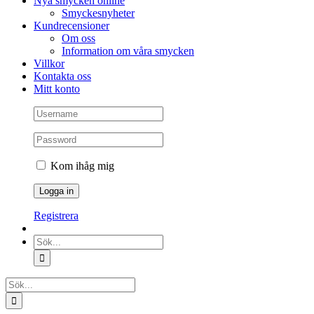
Nya smycken online
Smyckesnyheter
Kundrecensioner
Om oss
Information om våra smycken
Villkor
Kontakta oss
Mitt konto
Kom ihåg mig
Registrera
Sök
efter:
Sök
efter: