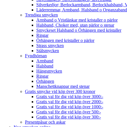
Silverkedjor; Berlockarmband, Berlockhalsband, V
Läderremmar, Armband, Halsband o Organzaband
Trendiga smycken
Armband o Vristlänkar med kristaller o pärlor
Halsband, Choker med, utan pärlor o stenar
Smyckeset Halsband o Örhängen med kristaller
Ringar
Örhängen med kristaller o pärlor
Strass smycken
Stålsmycken
Fyndhörnan
Armband
Halsband
Hängsmycken
Ringar
Örhängen
Manschettknappar med stenar
Gratis smycke vid köp över 300 kronor
Gratis val för dig vid köp över 3000:-
Gratis val för dig vid köp över 2000:-
Gratis val för dig vid köp över 1000:-
Gratis val för dig vid köp över 500:-
Gratis val för dig vid köp över 300:-
Presentpåsar och askar