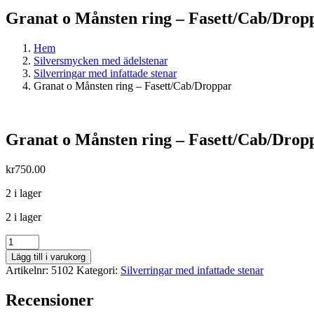
Granat o Månsten ring – Fasett/Cab/Drop
Hem
Silversmycken med ädelstenar
Silverringar med infattade stenar
Granat o Månsten ring – Fasett/Cab/Droppar
Granat o Månsten ring – Fasett/Cab/Drop
kr
750.00
2 i lager
2 i lager
Granat
o
Lägg till i varukorg
Månsten
Artikelnr:
5102
Kategori:
Silverringar med infattade stenar
ring
-
Recensioner
Fasett/Cab/Droppar