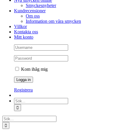
Nya smycken online
Smyckesnyheter
Kundrecensioner
Om oss
Information om våra smycken
Villkor
Kontakta oss
Mitt konto
Kom ihåg mig
Registrera
Sök
efter:
Sök
efter: