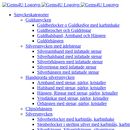
Fortsätt
till
Smyckeskategorier
innehållet
Guldsmycken
Guldberlocker o Guldkedjor med karbinhake
Guldbroscher och Guldringar
Guldhalsband, Armband och Hängen
Guldörhängen
Silversmycken med ädelstenar
Silverarmband med infattade stenar
Silverhalsband med infattade stenar
Silverörhängen med infattade stenar
Silverringar med infattade stenar
Silverhängen med infattade stenar
Handgjorda silversmycken
Armband med stenar, pärlor, kristaller
Halsband med stenar, pärlor, kristaller
Hängen, Ringar med stenar, pärlor, kristaller
Vristlänkar med stenar, pärlor, kristaller
Örhängen med stenar, pärlor, kristaller
Clipsörhängen
Silversmycken
Silverberlocker med karbinlås, karbinhake
Stenberlocker i sterling silver med karbinlås, karb
Silverhängen, Silverörhängen, silverringar