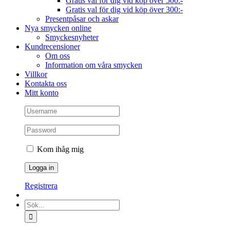
Gratis val för dig vid köp över 500:-
Gratis val för dig vid köp över 300:-
Presentpåsar och askar
Nya smycken online
Smyckesnyheter
Kundrecensioner
Om oss
Information om våra smycken
Villkor
Kontakta oss
Mitt konto
Kom ihåg mig
Registrera
Sök
efter: