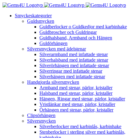
Fortsätt
till
Smyckeskategorier
innehållet
Guldsmycken
Guldberlocker o Guldkedjor med karbinhake
Guldbroscher och Guldringar
Guldhalsband, Armband och Hängen
Guldörhängen
Silversmycken med ädelstenar
Silverarmband med infattade stenar
Silverhalsband med infattade stenar
Silverörhängen med infattade stenar
Silverringar med infattade stenar
Silverhängen med infattade stenar
Handgjorda silversmycken
Armband med stenar, pärlor, kristaller
Halsband med stenar, pärlor, kristaller
Hängen, Ringar med stenar, pärlor, kristaller
Vristlänkar med stenar, pärlor, kristaller
Örhängen med stenar, pärlor, kristaller
Clipsörhängen
Silversmycken
Silverberlocker med karbinlås, karbinhake
Stenberlocker i sterling silver med karbinlås,
karbinhake