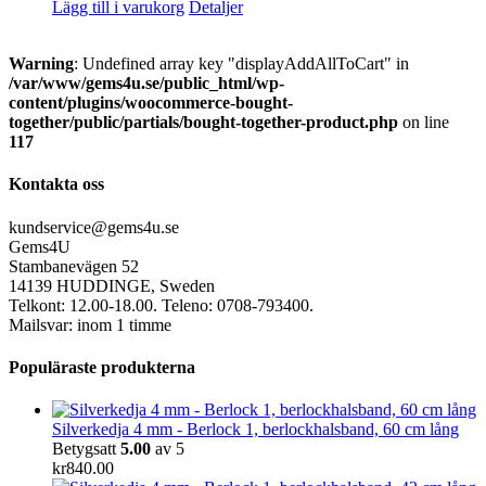
Lägg till i varukorg
Detaljer
Warning
: Undefined array key "displayAddAllToCart" in
/var/www/gems4u.se/public_html/wp-
content/plugins/woocommerce-bought-
together/public/partials/bought-together-product.php
on line
117
Kontakta oss
kundservice@gems4u.se
Gems4U
Stambanevägen 52
14139 HUDDINGE, Sweden
Telkont: 12.00-18.00. Teleno: 0708-793400.
Mailsvar: inom 1 timme
Populäraste produkterna
Silverkedja 4 mm - Berlock 1, berlockhalsband, 60 cm lång
Betygsatt
5.00
av 5
kr
840.00