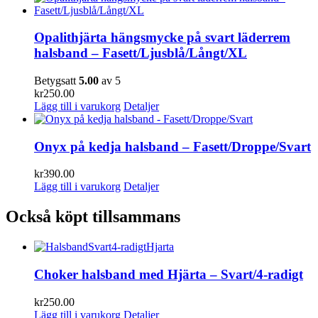
Opalithjärta hängsmycke på svart läderrem
halsband – Fasett/Ljusblå/Långt/XL
Betygsatt
5.00
av 5
kr
250.00
Lägg till i varukorg
Detaljer
Onyx på kedja halsband – Fasett/Droppe/Svart
kr
390.00
Lägg till i varukorg
Detaljer
Också köpt tillsammans
Choker halsband med Hjärta – Svart/4-radigt
kr
250.00
Lägg till i varukorg
Detaljer