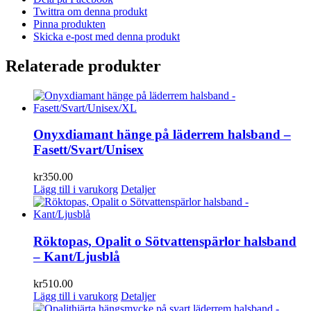
Twittra om denna produkt
Pinna produkten
Skicka e-post med denna produkt
Relaterade produkter
Onyxdiamant hänge på läderrem halsband –
Fasett/Svart/Unisex
kr
350.00
Lägg till i varukorg
Detaljer
Röktopas, Opalit o Sötvattenspärlor halsband
– Kant/Ljusblå
kr
510.00
Lägg till i varukorg
Detaljer