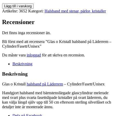
Glas
Lägg till i varukorg
o
Artikelnr:
3652
Kategori:
Halsband med stenar, pärlor, kristaller
Kristall
halsband
Recensioner
på
Läderrem
Det finns inga recensioner än.
-
Cylinder/Fasett/Unisex
Bli först med att recensera ”Glas o Kristall halsband på Läderrem –
mängd
Cylinder/Fasett/Unisex”
Du måste vara
inloggad
för att skriva en recension.
Beskrivning
Beskrivning
Glas o Kristall
halsband på Läderrem
– Cylinder/Fasett/Unisex
Handgjort halsband med bärnstensfärgade glascylindrar melerade
med svart plus svarta fasettslipade kristaller på svart läderrem, du
kan välja längd själv upp till 50 cm eftersom sterling silverlåset och
detaljer inte är monterade ännu.
Dela på Facebook