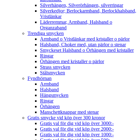
Silverhängen, Silverörhängen, silverringar
Silverkedjor; Berlockarmband, Berlockhalsband,
Vristlänkar
Läderremmar, Armband, Halsband o
Organzaband
Trendiga smycken
Armband o Vristlänkar med kristaller o pärlor
Halsband, Choker med, utan pärlor o stenar
Smyckeset Halsband o Örhängen med kristaller
Ringar
Örhängen med kristaller o pärlor
Strass smycken
Stålsmycken
Fyndhörnan
Armband
Halsband
Hängsmycken
Ringar
Örhängen
Manschettknappar med stenar
Gratis smycke vid köp över 300 kronor
Gratis val för dig vid köp över 3000:-
Gratis val för dig vid köp över 2000:-
Gratis val för dig vid köp över 1000:-