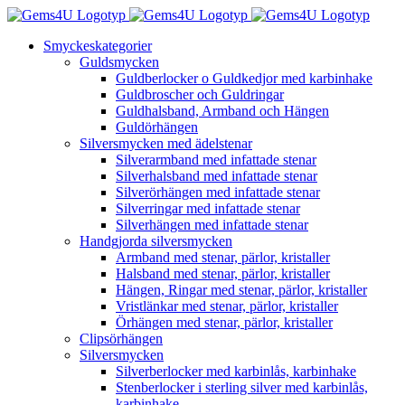
Fortsätt
till
Smyckeskategorier
innehållet
Guldsmycken
Guldberlocker o Guldkedjor med karbinhake
Guldbroscher och Guldringar
Guldhalsband, Armband och Hängen
Guldörhängen
Silversmycken med ädelstenar
Silverarmband med infattade stenar
Silverhalsband med infattade stenar
Silverörhängen med infattade stenar
Silverringar med infattade stenar
Silverhängen med infattade stenar
Handgjorda silversmycken
Armband med stenar, pärlor, kristaller
Halsband med stenar, pärlor, kristaller
Hängen, Ringar med stenar, pärlor, kristaller
Vristlänkar med stenar, pärlor, kristaller
Örhängen med stenar, pärlor, kristaller
Clipsörhängen
Silversmycken
Silverberlocker med karbinlås, karbinhake
Stenberlocker i sterling silver med karbinlås,
karbinhake