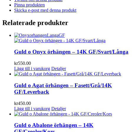
Pinna produkten
Skicka e-post med denna produkt
Relaterade produkter
Guld o Onyx örhängen – 14K GF/Svart/Långa
kr
550.00
Lägg till i varukorg
Detaljer
Guld o Agat örhängen – Fasett/Grå/14K
GF/Leverback
kr
450.00
Lägg till i varukorg
Detaljer
Guld o Abalone örhängen – 14K
GF/Creoler/Kors