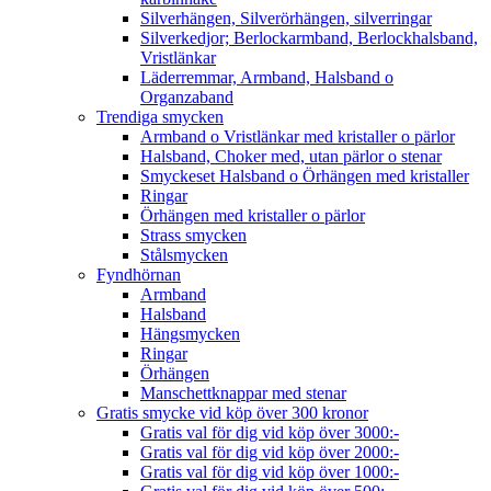
Silverhängen, Silverörhängen, silverringar
Silverkedjor; Berlockarmband, Berlockhalsband,
Vristlänkar
Läderremmar, Armband, Halsband o
Organzaband
Trendiga smycken
Armband o Vristlänkar med kristaller o pärlor
Halsband, Choker med, utan pärlor o stenar
Smyckeset Halsband o Örhängen med kristaller
Ringar
Örhängen med kristaller o pärlor
Strass smycken
Stålsmycken
Fyndhörnan
Armband
Halsband
Hängsmycken
Ringar
Örhängen
Manschettknappar med stenar
Gratis smycke vid köp över 300 kronor
Gratis val för dig vid köp över 3000:-
Gratis val för dig vid köp över 2000:-
Gratis val för dig vid köp över 1000:-