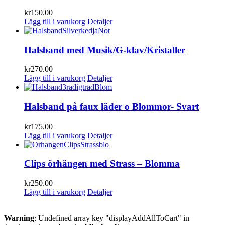
kr
150.00
Lägg till i varukorg
Detaljer
Halsband med Musik/G-klav/Kristaller
kr
270.00
Lägg till i varukorg
Detaljer
Halsband på faux läder o Blommor- Svart
kr
175.00
Lägg till i varukorg
Detaljer
Clips örhängen med Strass – Blomma
kr
250.00
Lägg till i varukorg
Detaljer
Warning
: Undefined array key "displayAddAllToCart" in