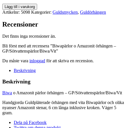
Biwapärlor
Lägg till i varukorg
o
Artikelnr:
5098
Kategorier:
Guldsmycken
,
Guldörhängen
Amazonit
örhängen
Recensioner
-
GP/Sötvattenspärlor/Biwa/Vit
Det finns inga recensioner än.
mängd
Bli först med att recensera ”Biwapärlor o Amazonit örhängen –
GP/Sötvattenspärlor/Biwa/Vit”
Du måste vara
inloggad
för att skriva en recension.
Beskrivning
Beskrivning
Biwa
o Amazonit pärlor örhängen – GP/Sötvattenspärlor/Biwa/Vit
Handgjorda Guldpläterade örhängen med vita Biwapärlor och olika
nyanser Amazonit stenar, 6 cm långa inklusive kroken. Väger 5
gram.
Dela på Facebook
Twittra om denna produkt