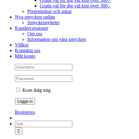
Gratis val för dig vid köp över 500:-
Gratis val för dig vid köp över 300:-
Presentpåsar och askar
Nya smycken online
Smyckesnyheter
Kundrecensioner
Om oss
Information om våra smycken
Villkor
Kontakta oss
Mitt konto
Kom ihåg mig
Registrera
Sök
efter: