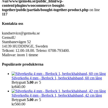
/var/www/gems4u.se/public_html/wp-
content/plugins/woocommerce-bought-
together/public/partials/bought-together-product.php
on line
117
Kontakta oss
kundservice@gems4u.se
Gems4U
Stambanevägen 52
14139 HUDDINGE, Sweden
Telkont: 12.00-18.00. Teleno: 0708-793400.
Mailsvar: inom 1 timme
Populäraste produkterna
Silverkedja 4 mm - Berlock 1, berlockhalsband, 60 cm lång
Betygsatt
5.00
av 5
kr
840.00
Silverkedja 4 mm - Berlock 1, berlockhalsband, 42 cm lång
Betygsatt
5.00
av 5
kr
560.00