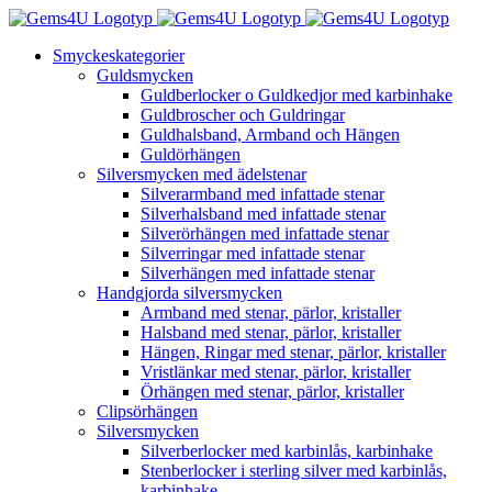
Fortsätt
till
Smyckeskategorier
innehållet
Guldsmycken
Guldberlocker o Guldkedjor med karbinhake
Guldbroscher och Guldringar
Guldhalsband, Armband och Hängen
Guldörhängen
Silversmycken med ädelstenar
Silverarmband med infattade stenar
Silverhalsband med infattade stenar
Silverörhängen med infattade stenar
Silverringar med infattade stenar
Silverhängen med infattade stenar
Handgjorda silversmycken
Armband med stenar, pärlor, kristaller
Halsband med stenar, pärlor, kristaller
Hängen, Ringar med stenar, pärlor, kristaller
Vristlänkar med stenar, pärlor, kristaller
Örhängen med stenar, pärlor, kristaller
Clipsörhängen
Silversmycken
Silverberlocker med karbinlås, karbinhake
Stenberlocker i sterling silver med karbinlås,
karbinhake