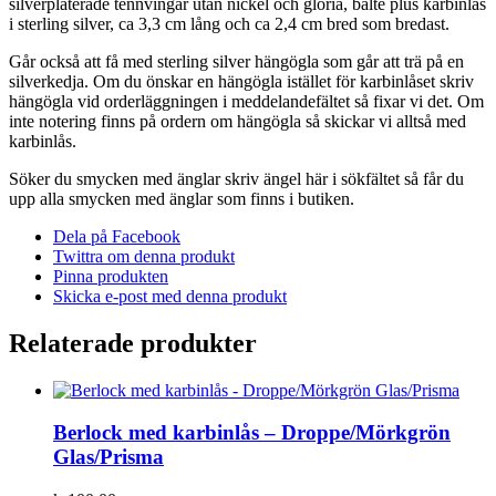
silverpläterade tennvingar utan nickel och gloria, bälte plus karbinlås
i sterling silver, ca 3,3 cm lång och ca 2,4 cm bred som bredast.
Går också att få med sterling silver hängögla som går att trä på en
silverkedja. Om du önskar en hängögla istället för karbinlåset skriv
hängögla vid orderläggningen i meddelandefältet så fixar vi det. Om
inte notering finns på ordern om hängögla så skickar vi alltså med
karbinlås.
Söker du smycken med änglar skriv ängel här i sökfältet så får du
upp alla smycken med änglar som finns i butiken.
Dela på Facebook
Twittra om denna produkt
Pinna produkten
Skicka e-post med denna produkt
Relaterade produkter
Berlock med karbinlås – Droppe/Mörkgrön
Glas/Prisma