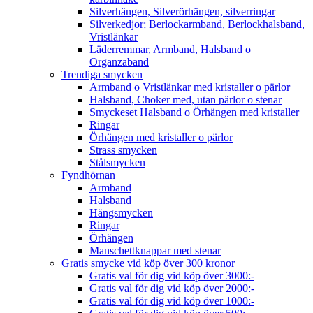
Silverhängen, Silverörhängen, silverringar
Silverkedjor; Berlockarmband, Berlockhalsband,
Vristlänkar
Läderremmar, Armband, Halsband o
Organzaband
Trendiga smycken
Armband o Vristlänkar med kristaller o pärlor
Halsband, Choker med, utan pärlor o stenar
Smyckeset Halsband o Örhängen med kristaller
Ringar
Örhängen med kristaller o pärlor
Strass smycken
Stålsmycken
Fyndhörnan
Armband
Halsband
Hängsmycken
Ringar
Örhängen
Manschettknappar med stenar
Gratis smycke vid köp över 300 kronor
Gratis val för dig vid köp över 3000:-
Gratis val för dig vid köp över 2000:-
Gratis val för dig vid köp över 1000:-