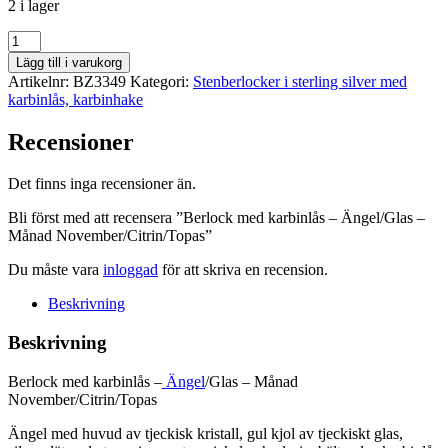
2 i lager
Berlock
med
Lägg till i varukorg
karbinlås
Artikelnr:
BZ3349
Kategori:
Stenberlocker i sterling silver med
-
karbinlås, karbinhake
Ängel/Glas
-
Recensioner
Månad
November/Citrin/Topas
mängd
Det finns inga recensioner än.
Bli först med att recensera ”Berlock med karbinlås – Ängel/Glas –
Månad November/Citrin/Topas”
Du måste vara
inloggad
för att skriva en recension.
Beskrivning
Beskrivning
Berlock med karbinlås –
Ängel
/Glas – Månad
November/Citrin/Topas
Ängel med huvud av tjeckisk kristall, gul kjol av tjeckiskt glas,