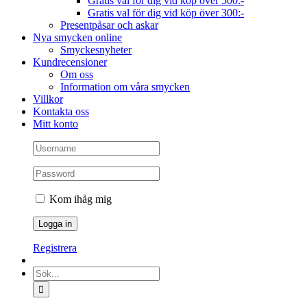
Gratis val för dig vid köp över 500:-
Gratis val för dig vid köp över 300:-
Presentpåsar och askar
Nya smycken online
Smyckesnyheter
Kundrecensioner
Om oss
Information om våra smycken
Villkor
Kontakta oss
Mitt konto
Kom ihåg mig
Registrera
Sök
efter: