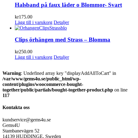
Halsband på faux läder o Blommor- Svart
kr
175.00
Lägg till i varukorg
Detaljer
Clips örhängen med Strass – Blomma
kr
250.00
Lägg till i varukorg
Detaljer
Warning
: Undefined array key "displayAddAllToCart" in
/var/www/gems4u.se/public_html/wp-
content/plugins/woocommerce-bought-
together/public/partials/bought-together-product.php
on line
117
Kontakta oss
kundservice@gems4u.se
Gems4U
Stambanevägen 52
14139 HUDDINGE, Sweden