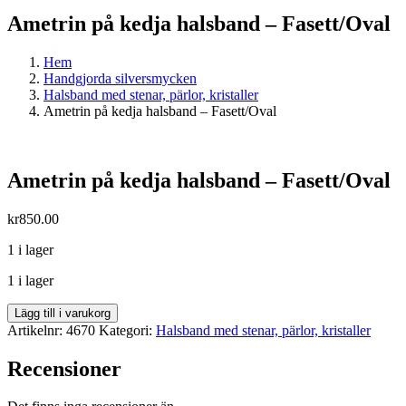
Ametrin på kedja halsband – Fasett/Oval
Hem
Handgjorda silversmycken
Halsband med stenar, pärlor, kristaller
Ametrin på kedja halsband – Fasett/Oval
Ametrin på kedja halsband – Fasett/Oval
kr
850.00
1 i lager
1 i lager
Ametrin
Lägg till i varukorg
på
Artikelnr:
4670
Kategori:
Halsband med stenar, pärlor, kristaller
kedja
halsband
Recensioner
-
Fasett/Oval