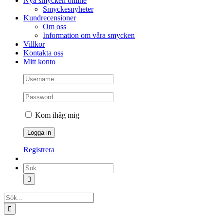
Nya smycken online
Smyckesnyheter
Kundrecensioner
Om oss
Information om våra smycken
Villkor
Kontakta oss
Mitt konto
Kom ihåg mig
Registrera
Sök
efter:
Sök
efter: