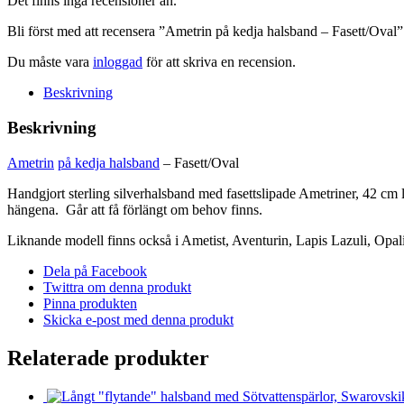
Det finns inga recensioner än.
mängd
Bli först med att recensera ”Ametrin på kedja halsband – Fasett/Oval”
Du måste vara
inloggad
för att skriva en recension.
Beskrivning
Beskrivning
Ametrin
på kedja halsband
– Fasett/Oval
Handgjort sterling silverhalsband med fasettslipade Ametriner, 42 cm l
hängena. Går att få förlängt om behov finns.
Liknande modell finns också i Ametist, Aventurin, Lapis Lazuli, Opalit
Dela på Facebook
Twittra om denna produkt
Pinna produkten
Skicka e-post med denna produkt
Relaterade produkter