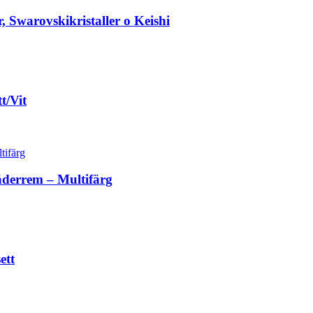
 Swarovskikristaller o Keishi
t/Vit
äderrem – Multifärg
ett