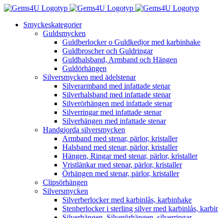
Fortsätt
till
Smyckeskategorier
innehållet
Guldsmycken
Guldberlocker o Guldkedjor med karbinhake
Guldbroscher och Guldringar
Guldhalsband, Armband och Hängen
Guldörhängen
Silversmycken med ädelstenar
Silverarmband med infattade stenar
Silverhalsband med infattade stenar
Silverörhängen med infattade stenar
Silverringar med infattade stenar
Silverhängen med infattade stenar
Handgjorda silversmycken
Armband med stenar, pärlor, kristaller
Halsband med stenar, pärlor, kristaller
Hängen, Ringar med stenar, pärlor, kristaller
Vristlänkar med stenar, pärlor, kristaller
Örhängen med stenar, pärlor, kristaller
Clipsörhängen
Silversmycken
Silverberlocker med karbinlås, karbinhake
Stenberlocker i sterling silver med karbinlås, karb
Silverhängen, Silverörhängen, silverringar