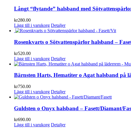
Långt “flytande” halsband med Sötvattenspärlor,
kr
280.00
Lägg till i varukorg
Detaljer
Rosenkvarts o Sötvattenspärlor halsband – Faset
kr
520.00
Lägg till i varukorg
Detaljer
Bärnsten Harts, Hematiter o Agat halsband på l
kr
750.00
Lägg till i varukorg
Detaljer
Guldsten o Onyx halsband – Fasett/Diamant/Fas
kr
690.00
Lägg till i varukorg
Detaljer