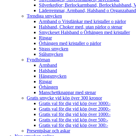
Silverkedjor; Berlockarmband, Berlockhalsband, V
Läderremmar, Armband, Halsband o Organzaband
Trendiga smycken
Armband o Vristlänkar med kristaller o pärlor
Halsband, Choker med, utan pärlor o stenar
Smyckeset Halsband o Örhängen med kristaller
Ringar
Örhängen med kristaller o pärlor
Strass smycken
Stålsmycken
Fyndhörnan
Armband
Halsband
Hängsmycken
Ringar
Örhängen
Manschettknappar med stenar
Gratis smycke vid köp över 300 kronor
Gratis val för dig vid köp över 3000:-
Gratis val för dig vid köp över 2000:-
Gratis val för dig vid köp över 1000:-
Gratis val för dig vid köp över 500:-
Gratis val för dig vid köp över 300:-
Presentpåsar och askar