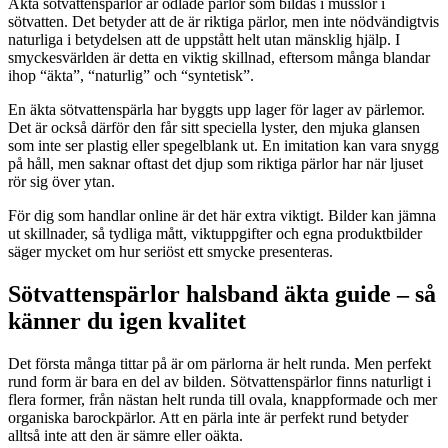
Äkta sötvattenspärlor är odlade pärlor som bildas i musslor i
sötvatten. Det betyder att de är riktiga pärlor, men inte nödvändigtvis
naturliga i betydelsen att de uppstått helt utan mänsklig hjälp. I
smyckesvärlden är detta en viktig skillnad, eftersom många blandar
ihop “äkta”, “naturlig” och “syntetisk”.
En äkta sötvattenspärla har byggts upp lager för lager av pärlemor.
Det är också därför den får sitt speciella lyster, den mjuka glansen
som inte ser plastig eller spegelblank ut. En imitation kan vara snygg
på håll, men saknar oftast det djup som riktiga pärlor har när ljuset
rör sig över ytan.
För dig som handlar online är det här extra viktigt. Bilder kan jämna
ut skillnader, så tydliga mått, viktuppgifter och egna produktbilder
säger mycket om hur seriöst ett smycke presenteras.
Sötvattenspärlor halsband äkta guide – så
känner du igen kvalitet
Det första många tittar på är om pärlorna är helt runda. Men perfekt
rund form är bara en del av bilden. Sötvattenspärlor finns naturligt i
flera former, från nästan helt runda till ovala, knappformade och mer
organiska barockpärlor. Att en pärla inte är perfekt rund betyder
alltså inte att den är sämre eller oäkta.