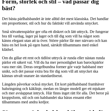
Form, storlek och stil – vad passar dig
bäst?
Det bästa pärlhalsbandet är inte alltid det mest klassiska. Det handlar
om proportioner, stil och hur du faktiskt vill använda smycket.
Små sötvattenspärlor ger ofta ett diskret och lätt uttryck. De fungerar
bra till vardag, lager på lager och till dig som vill ha något som
känns elegant utan att ta över. Större pärlor får mer närvaro och kan
bära en hel look på egen hand, särskilt tillsammans med enkel
klädsel.
Om du gillar ett rent och tidlöst uttryck är runda eller nästan runda
pärlor ett säkert val. Vill du ha mer personlighet kan barockpärlor
vara mer rätt. Deras oregelbundna former gör varje halsband mer
unikt, och det passar extra bra för dig som vill att smycket ska
kännas utvalt snarare än standardiserat.
Längden påverkar också mycket. Ett kort pärlhalsband framhäver
halsringning och käklinje, medan en längre modell ger ett mjukare
och mer avslappnat intryck. Här finns inget rätt för alla. Det beror på
kroppsform, stil och om halsbandet ska bäras ensamt eller
tillsammans med andra kedjor.