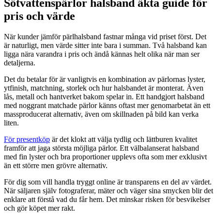
Sötvattenspärlor halsband äkta guide för
pris och värde
När kunder jämför pärlhalsband fastnar många vid priset först. Det
är naturligt, men värde sitter inte bara i summan. Två halsband kan
ligga nära varandra i pris och ändå kännas helt olika när man ser
detaljerna.
Det du betalar för är vanligtvis en kombination av pärlornas lyster,
ytfinish, matchning, storlek och hur halsbandet är monterat. Även
lås, metall och hantverket bakom spelar in. Ett handgjort halsband
med noggrant matchade pärlor känns oftast mer genomarbetat än ett
massproducerat alternativ, även om skillnaden på bild kan verka
liten.
För presentköp
är det klokt att välja tydlig och lättburen kvalitet
framför att jaga största möjliga pärlor. Ett välbalanserat halsband
med fin lyster och bra proportioner upplevs ofta som mer exklusivt
än ett större men grövre alternativ.
För dig som vill handla tryggt online är transparens en del av värdet.
När säljaren själv fotograferar, mäter och väger sina smycken blir det
enklare att förstå vad du får hem. Det minskar risken för besvikelser
och gör köpet mer rakt.