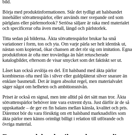
bild.
Börja med produktinformationen. Står det tydligt att halsbandet
innehåller sötvattenspärlor, eller används mer svepande ord som
pärlglans eller pärlemorlook? Seriösa säljare är raka med materialet
och specificerar ofta även metall, längd och pärlstorlek.
Titta sedan på bilderna. Äkta sötvattenspärlor brukar ha små
variationer i form, ton och yta. Om varje pärla ser helt identisk ut,
nästan som kopierad, ökar chansen att det rör sig om imitation. Egna
produktfoton är ofta mer trovärdiga än hårt retuscherade
katalogbilder, eftersom de visar smycket som det faktiskt ser ut.
Låset kan också avslöja en del. Ett halsband med äkta pärlor
kombineras ofta med lås i silver eller guldpläterat silver snarare än
enklare basmetall. Det är ingen absolut regel, men materialvalet
säger något om helheten och ambitionsnivån.
Priset är också en signal, men inte alltid på det sätt man tror. Äkta
sötvattenspärlor behöver inte vara extremt dyra. Just därför är de så
uppskattade – de ger en fin balans mellan känsla, kvalitet och pris.
Däremot bör du vara försiktig om ett halsband marknadsförs som
äkta pärlor men känns orimligt billigt i relation till utförande och
övriga material.