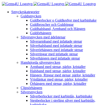
Fortsätt
till
Smyckeskategorier
innehållet
Guldsmycken
Guldberlocker o Guldkedjor med karbinhake
Guldbroscher och Guldringar
Guldhalsband, Armband och Hängen
Guldörhängen
Silversmycken med ädelstenar
Silverarmband med infattade stenar
Silverhalsband med infattade stenar
Silverörhängen med infattade stenar
Silverringar med infattade stenar
Silverhängen med infattade stenar
Handgjorda silversmycken
Armband med stenar, pärlor, kristaller
Halsband med stenar, pärlor, kristaller
Hängen, Ringar med stenar, pärlor, kristaller
Vristlänkar med stenar, pärlor, kristaller
Örhängen med stenar, pärlor, kristaller
Clipsörhängen
Silversmycken
Silverberlocker med karbinlås, karbinhake
Stenberlocker i sterling silver med karbinlås,
karbinhake