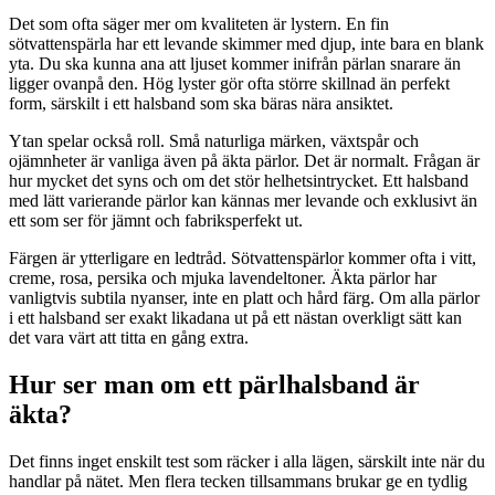
Det som ofta säger mer om kvaliteten är lystern. En fin
sötvattenspärla har ett levande skimmer med djup, inte bara en blank
yta. Du ska kunna ana att ljuset kommer inifrån pärlan snarare än
ligger ovanpå den. Hög lyster gör ofta större skillnad än perfekt
form, särskilt i ett halsband som ska bäras nära ansiktet.
Ytan spelar också roll. Små naturliga märken, växtspår och
ojämnheter är vanliga även på äkta pärlor. Det är normalt. Frågan är
hur mycket det syns och om det stör helhetsintrycket. Ett halsband
med lätt varierande pärlor kan kännas mer levande och exklusivt än
ett som ser för jämnt och fabriksperfekt ut.
Färgen är ytterligare en ledtråd. Sötvattenspärlor kommer ofta i vitt,
creme, rosa, persika och mjuka lavendeltoner. Äkta pärlor har
vanligtvis subtila nyanser, inte en platt och hård färg. Om alla pärlor
i ett halsband ser exakt likadana ut på ett nästan overkligt sätt kan
det vara värt att titta en gång extra.
Hur ser man om ett pärlhalsband är
äkta?
Det finns inget enskilt test som räcker i alla lägen, särskilt inte när du
handlar på nätet. Men flera tecken tillsammans brukar ge en tydlig