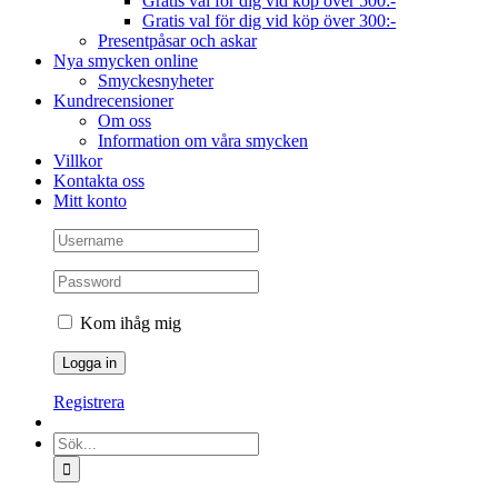
Gratis val för dig vid köp över 500:-
Gratis val för dig vid köp över 300:-
Presentpåsar och askar
Nya smycken online
Smyckesnyheter
Kundrecensioner
Om oss
Information om våra smycken
Villkor
Kontakta oss
Mitt konto
Kom ihåg mig
Registrera
Sök
efter: