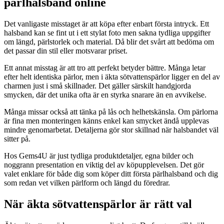
pärlhalsband online
Det vanligaste misstaget är att köpa efter enbart första intryck. Ett
halsband kan se fint ut i ett stylat foto men sakna tydliga uppgifter
om längd, pärlstorlek och material. Då blir det svårt att bedöma om
det passar din stil eller motsvarar priset.
Ett annat misstag är att tro att perfekt betyder bättre. Många letar
efter helt identiska pärlor, men i äkta sötvattenspärlor ligger en del av
charmen just i små skillnader. Det gäller särskilt handgjorda
smycken, där det unika ofta är en styrka snarare än en avvikelse.
Många missar också att tänka på lås och helhetskänsla. Om pärlorna
är fina men monteringen känns enkel kan smycket ändå upplevas
mindre genomarbetat. Detaljerna gör stor skillnad när halsbandet väl
sitter på.
Hos Gems4U är just tydliga produktdetaljer, egna bilder och
noggrann presentation en viktig del av köpupplevelsen. Det gör
valet enklare för både dig som köper ditt första pärlhalsband och dig
som redan vet vilken pärlform och längd du föredrar.
När äkta sötvattenspärlor är rätt val