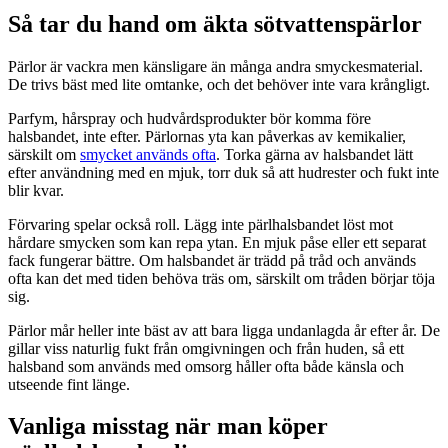
Så tar du hand om äkta sötvattenspärlor
Pärlor är vackra men känsligare än många andra smyckesmaterial.
De trivs bäst med lite omtanke, och det behöver inte vara krångligt.
Parfym, hårspray och hudvårdsprodukter bör komma före
halsbandet, inte efter. Pärlornas yta kan påverkas av kemikalier,
särskilt om
smycket används ofta
. Torka gärna av halsbandet lätt
efter användning med en mjuk, torr duk så att hudrester och fukt inte
blir kvar.
Förvaring spelar också roll. Lägg inte pärlhalsbandet löst mot
hårdare smycken som kan repa ytan. En mjuk påse eller ett separat
fack fungerar bättre. Om halsbandet är trädd på tråd och används
ofta kan det med tiden behöva träs om, särskilt om tråden börjar töja
sig.
Pärlor mår heller inte bäst av att bara ligga undanlagda år efter år. De
gillar viss naturlig fukt från omgivningen och från huden, så ett
halsband som används med omsorg håller ofta både känsla och
utseende fint länge.
Vanliga misstag när man köper