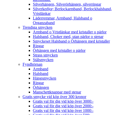
Silverhängen, Silverörhängen, silverringar
Silverkedjor; Berlockarmband, Berlockhalsband,
Vristlänkar
Läderremmar, Armband, Halsband o
Organzaband
Trendiga smycken
Armband o Vristlänkar med kristaller o pärlor
Halsband, Choker med, utan pärlor o stenar
Smyckeset Halsband o Örhängen med kristaller
Ringar
Örhängen med kristaller o pärlor
Strass smycken
Stålsmycken
Fyndhörnan
Armband
Halsband
Hängsmycken
Ringar
Örhängen
Manschettknappar med stenar
Gratis smycke vid köp över 300 kronor
Gratis val för dig vid köp över 3000:-
Gratis val för dig vid köp över 2000:-
Gratis val för dig vid köp över 1000:-