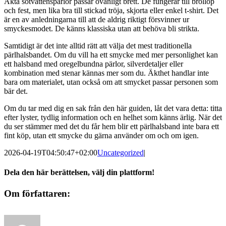
Äkta sötvattenspärlor passar ovanligt brett. De fungerar till bröllop
och fest, men lika bra till stickad tröja, skjorta eller enkel t-shirt. Det
är en av anledningarna till att de aldrig riktigt försvinner ur
smyckesmodet. De känns klassiska utan att behöva bli strikta.
Samtidigt är det inte alltid rätt att välja det mest traditionella
pärlhalsbandet. Om du vill ha ett smycke med mer personlighet kan
ett halsband med oregelbundna pärlor, silverdetaljer eller
kombination med stenar kännas mer som du. Äkthet handlar inte
bara om materialet, utan också om att smycket passar personen som
bär det.
Om du tar med dig en sak från den här guiden, låt det vara detta: titta
efter lyster, tydlig information och en helhet som känns ärlig. När det
du ser stämmer med det du får hem blir ett pärlhalsband inte bara ett
fint köp, utan ett smycke du gärna använder om och om igen.
2026-04-19T04:50:47+02:00
Uncategorized
|
Dela den här berättelsen, välj din plattform!
Facebook
X
Reddit
LinkedIn
Tumblr
Pinterest
E-
Om författaren:
post