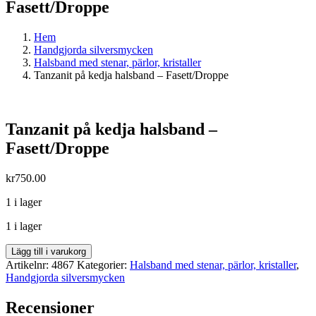
Fasett/Droppe
Hem
Handgjorda silversmycken
Halsband med stenar, pärlor, kristaller
Tanzanit på kedja halsband – Fasett/Droppe
Tanzanit på kedja halsband –
Fasett/Droppe
kr
750.00
1 i lager
1 i lager
Tanzanit
Lägg till i varukorg
på
Artikelnr:
4867
Kategorier:
Halsband med stenar, pärlor, kristaller
,
kedja
Handgjorda silversmycken
halsband
-
Recensioner
Fasett/Droppe