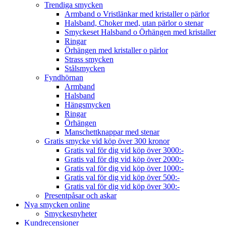
Trendiga smycken
Armband o Vristlänkar med kristaller o pärlor
Halsband, Choker med, utan pärlor o stenar
Smyckeset Halsband o Örhängen med kristaller
Ringar
Örhängen med kristaller o pärlor
Strass smycken
Stålsmycken
Fyndhörnan
Armband
Halsband
Hängsmycken
Ringar
Örhängen
Manschettknappar med stenar
Gratis smycke vid köp över 300 kronor
Gratis val för dig vid köp över 3000:-
Gratis val för dig vid köp över 2000:-
Gratis val för dig vid köp över 1000:-
Gratis val för dig vid köp över 500:-
Gratis val för dig vid köp över 300:-
Presentpåsar och askar
Nya smycken online
Smyckesnyheter
Kundrecensioner