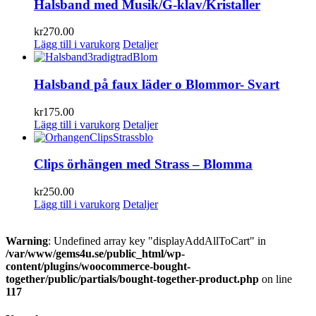
Halsband med Musik/G-klav/Kristaller
kr
270.00
Lägg till i varukorg
Detaljer
Halsband på faux läder o Blommor- Svart
kr
175.00
Lägg till i varukorg
Detaljer
Clips örhängen med Strass – Blomma
kr
250.00
Lägg till i varukorg
Detaljer
Warning
: Undefined array key "displayAddAllToCart" in
/var/www/gems4u.se/public_html/wp-
content/plugins/woocommerce-bought-
together/public/partials/bought-together-product.php
on line
117