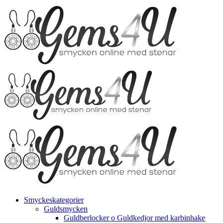
Fortsätt
till
innehållet
Smyckeskategorier
Guldsmycken
Guldberlocker o Guldkedjor med karbinhake