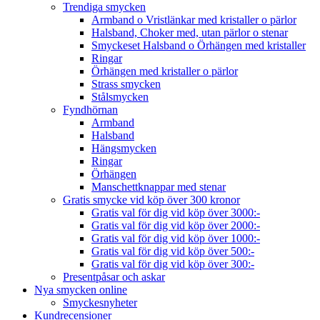
Trendiga smycken
Armband o Vristlänkar med kristaller o pärlor
Halsband, Choker med, utan pärlor o stenar
Smyckeset Halsband o Örhängen med kristaller
Ringar
Örhängen med kristaller o pärlor
Strass smycken
Stålsmycken
Fyndhörnan
Armband
Halsband
Hängsmycken
Ringar
Örhängen
Manschettknappar med stenar
Gratis smycke vid köp över 300 kronor
Gratis val för dig vid köp över 3000:-
Gratis val för dig vid köp över 2000:-
Gratis val för dig vid köp över 1000:-
Gratis val för dig vid köp över 500:-
Gratis val för dig vid köp över 300:-
Presentpåsar och askar
Nya smycken online
Smyckesnyheter
Kundrecensioner