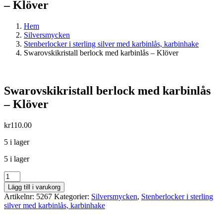
– Klöver
Hem
Silversmycken
Stenberlocker i sterling silver med karbinlås, karbinhake
Swarovskikristall berlock med karbinlås – Klöver
Swarovskikristall berlock med karbinlås
– Klöver
kr
110.00
5 i lager
5 i lager
Swarovskikristall
berlock
Lägg till i varukorg
med
Artikelnr:
5267
Kategorier:
Silversmycken
,
Stenberlocker i sterling
karbinlås
silver med karbinlås, karbinhake
-
Klöver