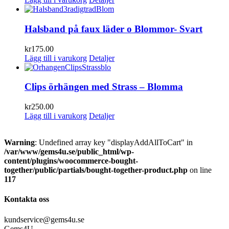
Halsband på faux läder o Blommor- Svart
kr
175.00
Lägg till i varukorg
Detaljer
Clips örhängen med Strass – Blomma
kr
250.00
Lägg till i varukorg
Detaljer
Warning
: Undefined array key "displayAddAllToCart" in
/var/www/gems4u.se/public_html/wp-
content/plugins/woocommerce-bought-
together/public/partials/bought-together-product.php
on line
117
Kontakta oss
kundservice@gems4u.se
Gems4U