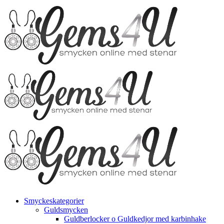
Fortsätt
till
innehållet
Smyckeskategorier
Guldsmycken
Guldberlocker o Guldkedjor med karbinhake