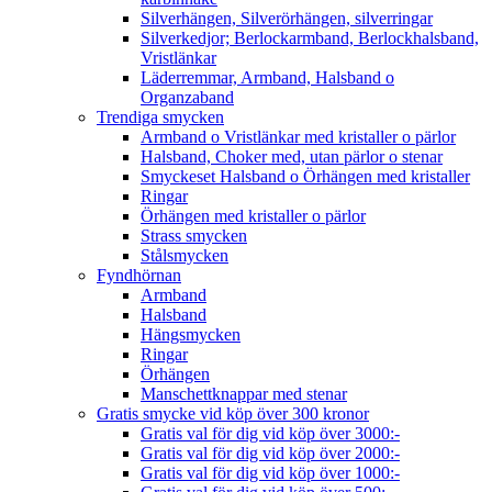
Silverhängen, Silverörhängen, silverringar
Silverkedjor; Berlockarmband, Berlockhalsband,
Vristlänkar
Läderremmar, Armband, Halsband o
Organzaband
Trendiga smycken
Armband o Vristlänkar med kristaller o pärlor
Halsband, Choker med, utan pärlor o stenar
Smyckeset Halsband o Örhängen med kristaller
Ringar
Örhängen med kristaller o pärlor
Strass smycken
Stålsmycken
Fyndhörnan
Armband
Halsband
Hängsmycken
Ringar
Örhängen
Manschettknappar med stenar
Gratis smycke vid köp över 300 kronor
Gratis val för dig vid köp över 3000:-
Gratis val för dig vid köp över 2000:-
Gratis val för dig vid köp över 1000:-