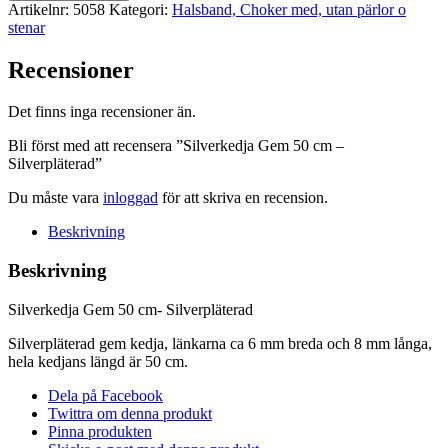
50
Artikelnr:
5058
Kategori:
Halsband, Choker med, utan pärlor o
cm
stenar
-
Silverpläterad
Recensioner
mängd
Det finns inga recensioner än.
Bli först med att recensera ”Silverkedja Gem 50 cm –
Silverpläterad”
Du måste vara
inloggad
för att skriva en recension.
Beskrivning
Beskrivning
Silverkedja Gem 50 cm- Silverpläterad
Silverpläterad gem kedja, länkarna ca 6 mm breda och 8 mm långa,
hela kedjans längd är 50 cm.
Dela på Facebook
Twittra om denna produkt
Pinna produkten