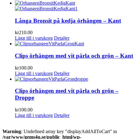
Långa Bronsit på kedja örhängen – Kant
kr
210.00
Lägg till i varukorg
Detaljer
Clips örhängen med vit pärla och grön – Kant
kr
100.00
Lägg till i varukorg
Detaljer
Clips örhängen med vit pärla och grön –
Droppe
kr
100.00
Lägg till i varukorg
Detaljer
Warning
: Undefined array key "displayAddAllToCart" in
/var/www/gems4u.se/public_html/wp-