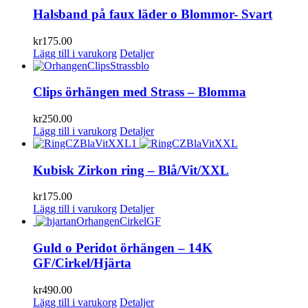
Halsband på faux läder o Blommor- Svart
kr
175.00
Lägg till i varukorg
Detaljer
Clips örhängen med Strass – Blomma
kr
250.00
Lägg till i varukorg
Detaljer
Kubisk Zirkon ring – Blå/Vit/XXL
kr
175.00
Lägg till i varukorg
Detaljer
Guld o Peridot örhängen – 14K
GF/Cirkel/Hjärta
kr
490.00
Lägg till i varukorg
Detaljer