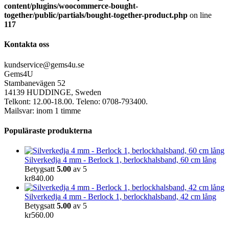
content/plugins/woocommerce-bought-
together/public/partials/bought-together-product.php
on line
117
Kontakta oss
kundservice@gems4u.se
Gems4U
Stambanevägen 52
14139 HUDDINGE, Sweden
Telkont: 12.00-18.00. Teleno: 0708-793400.
Mailsvar: inom 1 timme
Populäraste produkterna
Silverkedja 4 mm - Berlock 1, berlockhalsband, 60 cm lång
Betygsatt
5.00
av 5
kr
840.00
Silverkedja 4 mm - Berlock 1, berlockhalsband, 42 cm lång
Betygsatt
5.00
av 5
kr
560.00