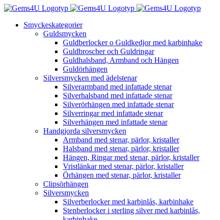
Fortsätt
till
Smyckeskategorier
innehållet
Guldsmycken
Guldberlocker o Guldkedjor med karbinhake
Guldbroscher och Guldringar
Guldhalsband, Armband och Hängen
Guldörhängen
Silversmycken med ädelstenar
Silverarmband med infattade stenar
Silverhalsband med infattade stenar
Silverörhängen med infattade stenar
Silverringar med infattade stenar
Silverhängen med infattade stenar
Handgjorda silversmycken
Armband med stenar, pärlor, kristaller
Halsband med stenar, pärlor, kristaller
Hängen, Ringar med stenar, pärlor, kristaller
Vristlänkar med stenar, pärlor, kristaller
Örhängen med stenar, pärlor, kristaller
Clipsörhängen
Silversmycken
Silverberlocker med karbinlås, karbinhake
Stenberlocker i sterling silver med karbinlås,
karbinhake