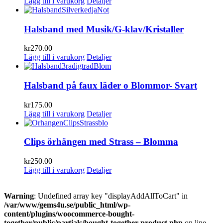
Lägg till i varukorg
Detaljer
Halsband med Musik/G-klav/Kristaller
kr
270.00
Lägg till i varukorg
Detaljer
Halsband på faux läder o Blommor- Svart
kr
175.00
Lägg till i varukorg
Detaljer
Clips örhängen med Strass – Blomma
kr
250.00
Lägg till i varukorg
Detaljer
Warning
: Undefined array key "displayAddAllToCart" in
/var/www/gems4u.se/public_html/wp-
content/plugins/woocommerce-bought-
together/public/partials/bought-together-product.php
on line