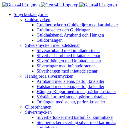
Fortsätt
till
Smyckeskategorier
innehållet
Guldsmycken
Guldberlocker o Guldkedjor med karbinhake
Guldbroscher och Guldringar
Guldhalsband, Armband och Hängen
Guldörhängen
Silversmycken med ädelstenar
Silverarmband med infattade stenar
Silverhalsband med infattade stenar
Silverörhängen med infattade stenar
Silverringar med infattade stenar
Silverhängen med infattade stenar
Handgjorda silversmycken
Armband med stenar, pärlor, kristaller
Halsband med stenar, pärlor, kristaller
Hängen, Ringar med stenar, pärlor, kristaller
Vristlänkar med stenar, pärlor, kristaller
Örhängen med stenar, pärlor, kristaller
Clipsörhängen
Silversmycken
Silverberlocker med karbinlås, karbinhake
Stenberlocker i sterling silver med karbinlås,
karbinhake