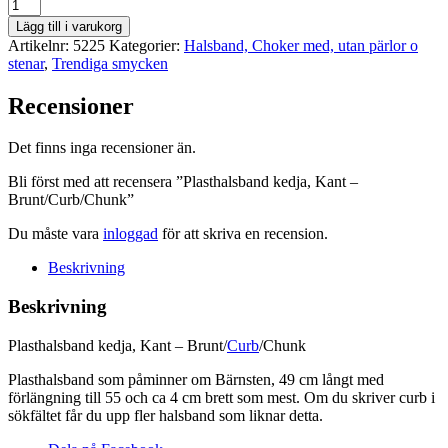
Plasthalsband
kedja,
Lägg till i varukorg
Kant
Artikelnr:
5225
Kategorier:
Halsband, Choker med, utan pärlor o
-
stenar
,
Trendiga smycken
Brunt/Curb/Chunk
mängd
Recensioner
Det finns inga recensioner än.
Bli först med att recensera ”Plasthalsband kedja, Kant –
Brunt/Curb/Chunk”
Du måste vara
inloggad
för att skriva en recension.
Beskrivning
Beskrivning
Plasthalsband kedja, Kant – Brunt/
Curb
/Chunk
Plasthalsband som påminner om Bärnsten, 49 cm långt med
förlängning till 55 och ca 4 cm brett som mest. Om du skriver curb i
sökfältet får du upp fler halsband som liknar detta.