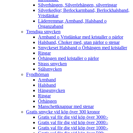
Silverhängen, Silverörhängen, silverringar
Silverkedjor; Berlockarmband, Berlockhalsband,
Vristlänkar
Läderremmar, Armband, Halsband o
Organzaband
Trendiga smycken
Armband o Vristlänkar med kristaller o pärlor
Halsband, Choker med, utan pärlor o stenar
Smyckeset Halsband o Örhängen med kristaller
Ringar
Örhängen med kristaller o pärlor
Strass smycken
Stålsmycken
Fyndhörnan
Armband
Halsband
Hängsmycken
Ringar
Örhängen
Manschettknappar med stenar
Gratis smycke vid köp över 300 kronor
Gratis val för dig vid köp över 3000:-
Gratis val för dig vid köp över 2000:-
Gratis val för dig vid köp över 1000:-