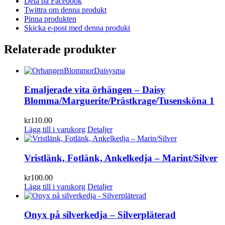
Dela på Facebook
Twittra om denna produkt
Pinna produkten
Skicka e-post med denna produkt
Relaterade produkter
Emaljerade vita örhängen – Daisy
Blomma/Marguerite/Prästkrage/Tusensköna 1
kr
110.00
Lägg till i varukorg
Detaljer
Vristlänk, Fotlänk, Ankelkedja – Marint/Silver
kr
100.00
Lägg till i varukorg
Detaljer
Onyx på silverkedja – Silverpläterad