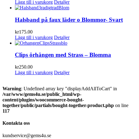
Lägg till i varukorg
Detaljer
Halsband på faux läder o Blommor- Svart
kr
175.00
Lägg till i varukorg
Detaljer
Clips örhängen med Strass – Blomma
kr
250.00
Lägg till i varukorg
Detaljer
Warning
: Undefined array key "displayAddAllToCart" in
/var/www/gems4u.se/public_html/wp-
content/plugins/woocommerce-bought-
together/public/partials/bought-together-product.php
on line
117
Kontakta oss
kundservice@gems4u.se