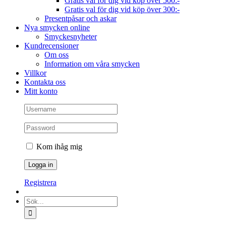
Gratis val för dig vid köp över 500:-
Gratis val för dig vid köp över 300:-
Presentpåsar och askar
Nya smycken online
Smyckesnyheter
Kundrecensioner
Om oss
Information om våra smycken
Villkor
Kontakta oss
Mitt konto
Kom ihåg mig
Registrera
Sök
efter: