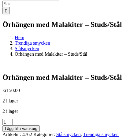
Sök
efter:
Örhängen med Malakiter – Studs/Stål
Hem
Trendiga smycken
Stålsmycken
Örhängen med Malakiter – Studs/Stål
Örhängen med Malakiter – Studs/Stål
kr
150.00
2 i lager
2 i lager
Örhängen
med
Lägg till i varukorg
Malakiter
Artikelnr:
4762
Kategorier:
Stålsmycken
,
Trendiga smycken