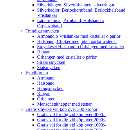
Silverhängen, Silverörhängen, silverringar
Silverkedjor; Berlockarmband, Berlockhalsband,
Vristlänkar
Läderremmar, Armband, Halsband o
Organzaband
Trendiga smycken
Armband o Vristlänkar med kristaller o pärlor
Halsband, Choker med, utan pärlor o stenar
Smyckeset Halsband o Örhängen med kristaller
Ringar
Örhängen med kristaller o pärlor
Strass smycken
Stålsmycken
Fyndhörnan
Armband
Halsband
Hängsmycken
Ringar
Örhängen
Manschettknappar med stenar
Gratis smycke vid köp över 300 kronor
Gratis val för dig vid köp över 3000:-
Gratis val för dig vid köp över 2000:-
Gratis val för dig vid köp över 1000:-