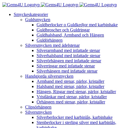
Fortsätt
till
Smyckeskategorier
innehållet
Guldsmycken
Guldberlocker o Guldkedjor med karbinhake
Guldbroscher och Guldringar
Guldhalsband, Armband och Hängen
Guldörhängen
Silversmycken med ädelstenar
Silverarmband med infattade stenar
Silverhalsband med infattade stenar
Silverörhängen med infattade stenar
Silverringar med infattade stenar
Silverhängen med infattade stenar
Handgjorda silversmycken
Armband med stenar, pärlor, kristaller
Halsband med stenar, pärlor, kristaller
Hängen, Ringar med stenar, pärlor, kristaller
Vristlänkar med stenar, pärlor, kristaller
Örhängen med stenar, pärlor, kristaller
Clipsörhängen
Silversmycken
Silverberlocker med karbinlås, karbinhake
Stenberlocker i sterling silver med karbinlås,
karbinhake