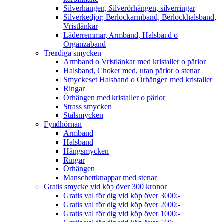
Silverhängen, Silverörhängen, silverringar
Silverkedjor; Berlockarmband, Berlockhalsband,
Vristlänkar
Läderremmar, Armband, Halsband o
Organzaband
Trendiga smycken
Armband o Vristlänkar med kristaller o pärlor
Halsband, Choker med, utan pärlor o stenar
Smyckeset Halsband o Örhängen med kristaller
Ringar
Örhängen med kristaller o pärlor
Strass smycken
Stålsmycken
Fyndhörnan
Armband
Halsband
Hängsmycken
Ringar
Örhängen
Manschettknappar med stenar
Gratis smycke vid köp över 300 kronor
Gratis val för dig vid köp över 3000:-
Gratis val för dig vid köp över 2000:-
Gratis val för dig vid köp över 1000:-