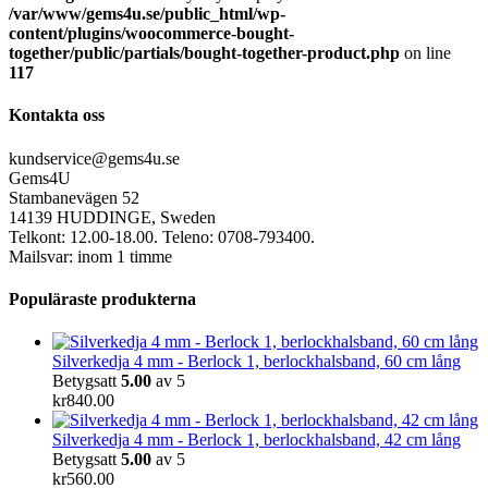
/var/www/gems4u.se/public_html/wp-
content/plugins/woocommerce-bought-
together/public/partials/bought-together-product.php
on line
117
Kontakta oss
kundservice@gems4u.se
Gems4U
Stambanevägen 52
14139 HUDDINGE, Sweden
Telkont: 12.00-18.00. Teleno: 0708-793400.
Mailsvar: inom 1 timme
Populäraste produkterna
Silverkedja 4 mm - Berlock 1, berlockhalsband, 60 cm lång
Betygsatt
5.00
av 5
kr
840.00
Silverkedja 4 mm - Berlock 1, berlockhalsband, 42 cm lång
Betygsatt
5.00
av 5
kr
560.00