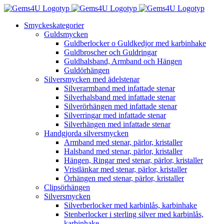
Fortsätt
till
Smyckeskategorier
innehållet
Guldsmycken
Guldberlocker o Guldkedjor med karbinhake
Guldbroscher och Guldringar
Guldhalsband, Armband och Hängen
Guldörhängen
Silversmycken med ädelstenar
Silverarmband med infattade stenar
Silverhalsband med infattade stenar
Silverörhängen med infattade stenar
Silverringar med infattade stenar
Silverhängen med infattade stenar
Handgjorda silversmycken
Armband med stenar, pärlor, kristaller
Halsband med stenar, pärlor, kristaller
Hängen, Ringar med stenar, pärlor, kristaller
Vristlänkar med stenar, pärlor, kristaller
Örhängen med stenar, pärlor, kristaller
Clipsörhängen
Silversmycken
Silverberlocker med karbinlås, karbinhake
Stenberlocker i sterling silver med karbinlås,
karbinhake