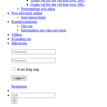
Gratis val för dig vid köp över 500:-
Gratis val för dig vid köp över 300:-
Presentpåsar och askar
Nya smycken online
Smyckesnyheter
Kundrecensioner
Om oss
Information om våra smycken
Villkor
Kontakta oss
Mitt konto
Kom ihåg mig
Registrera
Sök
efter: