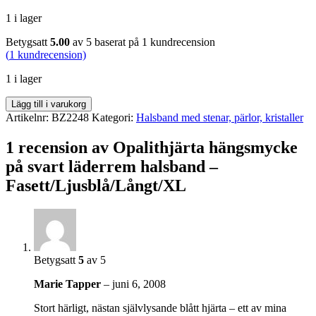
1 i lager
Betygsatt
5.00
av 5 baserat på
1
kundrecension
(
1
kundrecension)
1 i lager
Opalithjärta
Lägg till i varukorg
hängsmycke
Artikelnr:
BZ2248
Kategori:
Halsband med stenar, pärlor, kristaller
på
svart
1 recension av
Opalithjärta hängsmycke
läderrem
på svart läderrem halsband –
halsband
-
Fasett/Ljusblå/Långt/XL
Fasett/Ljusblå/Långt/XL
mängd
Betygsatt
5
av 5
Marie Tapper
–
juni 6, 2008
Stort härligt, nästan självlysande blått hjärta – ett av mina