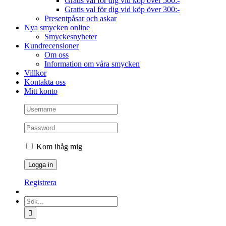
Gratis val för dig vid köp över 500:-
Gratis val för dig vid köp över 300:-
Presentpåsar och askar
Nya smycken online
Smyckesnyheter
Kundrecensioner
Om oss
Information om våra smycken
Villkor
Kontakta oss
Mitt konto
Kom ihåg mig
Registrera
Sök
efter: