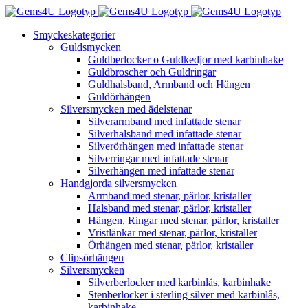
Fortsätt
till
Smyckeskategorier
innehållet
Guldsmycken
Guldberlocker o Guldkedjor med karbinhake
Guldbroscher och Guldringar
Guldhalsband, Armband och Hängen
Guldörhängen
Silversmycken med ädelstenar
Silverarmband med infattade stenar
Silverhalsband med infattade stenar
Silverörhängen med infattade stenar
Silverringar med infattade stenar
Silverhängen med infattade stenar
Handgjorda silversmycken
Armband med stenar, pärlor, kristaller
Halsband med stenar, pärlor, kristaller
Hängen, Ringar med stenar, pärlor, kristaller
Vristlänkar med stenar, pärlor, kristaller
Örhängen med stenar, pärlor, kristaller
Clipsörhängen
Silversmycken
Silverberlocker med karbinlås, karbinhake
Stenberlocker i sterling silver med karbinlås,
karbinhake