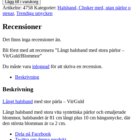
Långt
Lägg till i varukorg
halsband
Artikelnr:
4758
Kategorier:
Halsband, Choker med, utan pärlor o
med
stenar
,
Trendiga smycken
stora
pärlor
Recensioner
-
Vit/Guld/Blommor
Det finns inga recensioner än.
mängd
Bli först med att recensera ”Långt halsband med stora pärlor –
Vit/Guld/Blommor”
Du måste vara
inloggad
för att skriva en recension.
Beskrivning
Beskrivning
Långt halsband
med stor pärla – Vit/Guld
Långt halsband med stora vita syntetiska pärlor och emaljerade
blommor, halsbandet är 81 cm långt plus 10 cm hängsmycke, där
den största blomman är ca 2 cm.
Dela på Facebook
Twittra om denna produkt