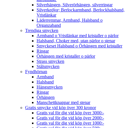
Silverhängen, Silverörhängen, silverringar
Silverkedjor; Berlockarmband, Berlockhalsband,
Vristlänkar
Läderremmar, Armband, Halsband o
Organzaband
Trendiga smycken
Armband o Vristlänkar med kristaller o pärlor
Halsband, Choker med, utan pärlor o stenar
Smyckeset Halsband o Örhängen med kristaller
Ringar
Örhängen med kristaller o pärlor
Strass smycken
Stålsmycken
Fyndhörnan
Armband
Halsband
Hängsmycken
Ringar
Örhängen
Manschettknappar med stenar
Gratis smycke vid köp över 300 kronor
Gratis val för dig vid köp över 3000:-
Gratis val för dig vid köp över 2000:-
Gratis val för dig vid köp över 1000:-