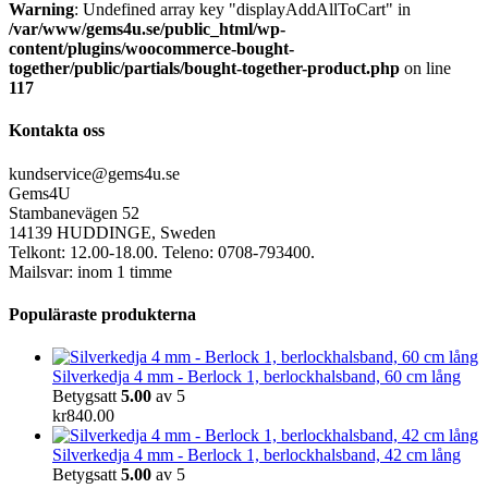
Warning
: Undefined array key "displayAddAllToCart" in
/var/www/gems4u.se/public_html/wp-
content/plugins/woocommerce-bought-
together/public/partials/bought-together-product.php
on line
117
Kontakta oss
kundservice@gems4u.se
Gems4U
Stambanevägen 52
14139 HUDDINGE, Sweden
Telkont: 12.00-18.00. Teleno: 0708-793400.
Mailsvar: inom 1 timme
Populäraste produkterna
Silverkedja 4 mm - Berlock 1, berlockhalsband, 60 cm lång
Betygsatt
5.00
av 5
kr
840.00
Silverkedja 4 mm - Berlock 1, berlockhalsband, 42 cm lång
Betygsatt
5.00
av 5