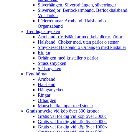
Silverhängen, Silverörhängen, silverringar
Silverkedjor; Berlockarmband, Berlockhalsband,
Vristlänkar
Läderremmar, Armband, Halsband o
Organzaband
Trendiga smycken
Armband o Vristlänkar med kristaller o pärlor
Halsband, Choker med, utan pärlor o stenar
Smyckeset Halsband o Örhängen med kristaller
Ringar
Örhängen med kristaller o pärlor
Strass smycken
Stålsmycken
Fyndhörnan
Armband
Halsband
Hängsmycken
Ringar
Örhängen
Manschettknappar med stenar
Gratis smycke vid köp över 300 kronor
Gratis val för dig vid köp över 3000:-
Gratis val för dig vid köp över 2000:-
Gratis val för dig vid köp över 1000:-