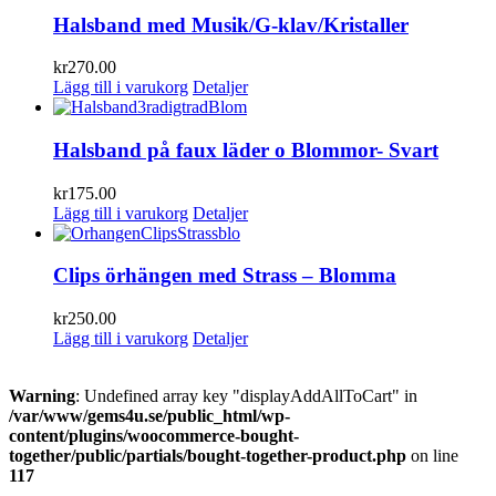
Halsband med Musik/G-klav/Kristaller
kr
270.00
Lägg till i varukorg
Detaljer
Halsband på faux läder o Blommor- Svart
kr
175.00
Lägg till i varukorg
Detaljer
Clips örhängen med Strass – Blomma
kr
250.00
Lägg till i varukorg
Detaljer
Warning
: Undefined array key "displayAddAllToCart" in
/var/www/gems4u.se/public_html/wp-
content/plugins/woocommerce-bought-
together/public/partials/bought-together-product.php
on line
117