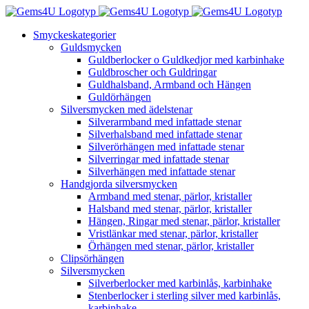
Fortsätt
till
Smyckeskategorier
innehållet
Guldsmycken
Guldberlocker o Guldkedjor med karbinhake
Guldbroscher och Guldringar
Guldhalsband, Armband och Hängen
Guldörhängen
Silversmycken med ädelstenar
Silverarmband med infattade stenar
Silverhalsband med infattade stenar
Silverörhängen med infattade stenar
Silverringar med infattade stenar
Silverhängen med infattade stenar
Handgjorda silversmycken
Armband med stenar, pärlor, kristaller
Halsband med stenar, pärlor, kristaller
Hängen, Ringar med stenar, pärlor, kristaller
Vristlänkar med stenar, pärlor, kristaller
Örhängen med stenar, pärlor, kristaller
Clipsörhängen
Silversmycken
Silverberlocker med karbinlås, karbinhake
Stenberlocker i sterling silver med karbinlås,
karbinhake