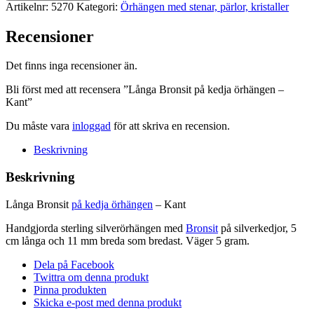
på
Artikelnr:
5270
Kategori:
Örhängen med stenar, pärlor, kristaller
kedja
örhängen
Recensioner
-
Kant
mängd
Det finns inga recensioner än.
Bli först med att recensera ”Långa Bronsit på kedja örhängen –
Kant”
Du måste vara
inloggad
för att skriva en recension.
Beskrivning
Beskrivning
Långa Bronsit
på kedja örhängen
– Kant
Handgjorda sterling silverörhängen med
Bronsit
på silverkedjor, 5
cm långa och 11 mm breda som bredast. Väger 5 gram.
Dela på Facebook
Twittra om denna produkt
Pinna produkten
Skicka e-post med denna produkt