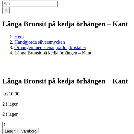
Sök
efter:
Långa Bronsit på kedja örhängen – Kant
Hem
Handgjorda silversmycken
Örhängen med stenar, pärlor, kristaller
Långa Bronsit på kedja örhängen – Kant
Långa Bronsit på kedja örhängen – Kant
kr
210.00
2 i lager
2 i lager
Långa
Bronsit
Lägg till i varukorg