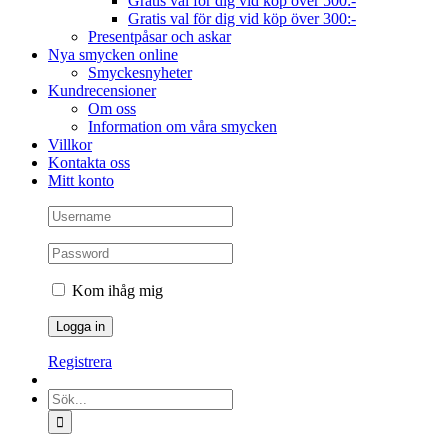
Gratis val för dig vid köp över 500:-
Gratis val för dig vid köp över 300:-
Presentpåsar och askar
Nya smycken online
Smyckesnyheter
Kundrecensioner
Om oss
Information om våra smycken
Villkor
Kontakta oss
Mitt konto
Kom ihåg mig
Registrera
Sök
efter: