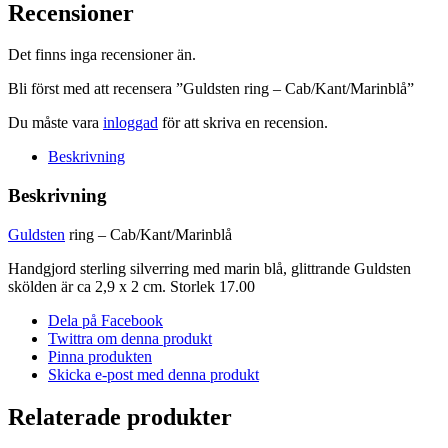
Cab/Kant/Marinblå
Recensioner
mängd
Det finns inga recensioner än.
Bli först med att recensera ”Guldsten ring – Cab/Kant/Marinblå”
Du måste vara
inloggad
för att skriva en recension.
Beskrivning
Beskrivning
Guldsten
ring – Cab/Kant/Marinblå
Handgjord sterling silverring med marin blå, glittrande Guldsten
skölden är ca 2,9 x 2 cm. Storlek 17.00
Dela på Facebook
Twittra om denna produkt
Pinna produkten
Skicka e-post med denna produkt
Relaterade produkter