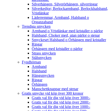
Silverhängen, Silverörhängen, silverringar
Silverkedjor; Berlockarmband, Berlockhalsband,
Vristlänkar
Läderremmar, Armband, Halsband o
Organzaband
Trendiga smycken
Armband o Vristlänkar med kristaller o pärlor
Halsband, Choker med, utan pärlor o stenar
Smyckeset Halsband o Örhängen med kristaller
Ringar
Örhängen med kristaller o pärlor
Strass smycken
Stålsmycken
Fyndhörnan
Armband
Halsband
Hängsmycken
Ringar
Örhängen
Manschettknappar med stenar
Gratis smycke vid köp över 300 kronor
Gratis val för dig vid köp över 3000:-
Gratis val för dig vid köp över 2000:-
Gratis val för dig vid köp över 1000:-