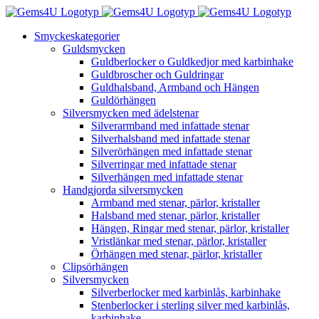
Fortsätt
till
Smyckeskategorier
innehållet
Guldsmycken
Guldberlocker o Guldkedjor med karbinhake
Guldbroscher och Guldringar
Guldhalsband, Armband och Hängen
Guldörhängen
Silversmycken med ädelstenar
Silverarmband med infattade stenar
Silverhalsband med infattade stenar
Silverörhängen med infattade stenar
Silverringar med infattade stenar
Silverhängen med infattade stenar
Handgjorda silversmycken
Armband med stenar, pärlor, kristaller
Halsband med stenar, pärlor, kristaller
Hängen, Ringar med stenar, pärlor, kristaller
Vristlänkar med stenar, pärlor, kristaller
Örhängen med stenar, pärlor, kristaller
Clipsörhängen
Silversmycken
Silverberlocker med karbinlås, karbinhake
Stenberlocker i sterling silver med karbinlås,
karbinhake