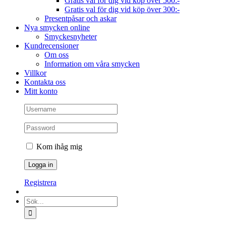
Gratis val för dig vid köp över 500:-
Gratis val för dig vid köp över 300:-
Presentpåsar och askar
Nya smycken online
Smyckesnyheter
Kundrecensioner
Om oss
Information om våra smycken
Villkor
Kontakta oss
Mitt konto
Kom ihåg mig
Registrera
Sök
efter: