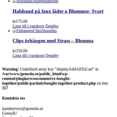
Halsband på faux läder o Blommor- Svart
kr
175.00
Lägg till i varukorg
Detaljer
Clips örhängen med Strass – Blomma
kr
250.00
Lägg till i varukorg
Detaljer
Warning
: Undefined array key "displayAddAllToCart" in
/var/www/gems4u.se/public_html/wp-
content/plugins/woocommerce-bought-
together/public/partials/bought-together-product.php
on line
117
Kontakta oss
kundservice@gems4u.se
Gems4U