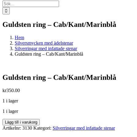
Sök
efter:
Guldsten ring – Cab/Kant/Marinblå
Hem
Silversmycken med ädelstenar
Silverringar med infattade stenar
Guldsten ring – Cab/Kant/Marinblå
Guldsten ring – Cab/Kant/Marinblå
kr
350.00
1 i lager
1 i lager
Guldsten
Lägg till i varukorg
ring
Artikelnr:
3130
Kategori:
Silverringar med infattade stenar
-