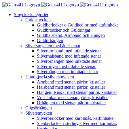
Fortsätt
till
Smyckeskategorier
innehållet
Guldsmycken
Guldberlocker o Guldkedjor med karbinhake
Guldbroscher och Guldringar
Guldhalsband, Armband och Hängen
Guldörhängen
Silversmycken med ädelstenar
Silverarmband med infattade stenar
Silverhalsband med infattade stenar
Silverörhängen med infattade stenar
Silverringar med infattade stenar
Silverhängen med infattade stenar
Handgjorda silversmycken
Armband med stenar, pärlor, kristaller
Halsband med stenar, pärlor, kristaller
Hängen, Ringar med stenar, pärlor, kristaller
Vristlänkar med stenar, pärlor, kristaller
Örhängen med stenar, pärlor, kristaller
Clipsörhängen
Silversmycken
Silverberlocker med karbinlås, karbinhake
Stenberlocker i sterling silver med karbinlås,
karbinhake