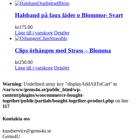
Halsband på faux läder o Blommor- Svart
kr
175.00
Lägg till i varukorg
Detaljer
Clips örhängen med Strass – Blomma
kr
250.00
Lägg till i varukorg
Detaljer
Warning
: Undefined array key "displayAddAllToCart" in
/var/www/gems4u.se/public_html/wp-
content/plugins/woocommerce-bought-
together/public/partials/bought-together-product.php
on line
117
Kontakta oss
kundservice@gems4u.se
Gems4U