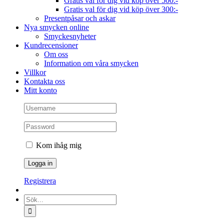
Gratis val för dig vid köp över 500:-
Gratis val för dig vid köp över 300:-
Presentpåsar och askar
Nya smycken online
Smyckesnyheter
Kundrecensioner
Om oss
Information om våra smycken
Villkor
Kontakta oss
Mitt konto
Kom ihåg mig
Registrera
Sök
efter: