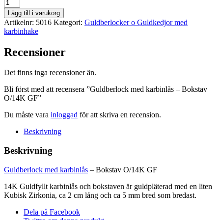
Guldberlock
med
Lägg till i varukorg
karbinlås
Artikelnr:
5016
Kategori:
Guldberlocker o Guldkedjor med
-
karbinhake
Bokstav
O/14K
Recensioner
GF
mängd
Det finns inga recensioner än.
Bli först med att recensera ”Guldberlock med karbinlås – Bokstav
O/14K GF”
Du måste vara
inloggad
för att skriva en recension.
Beskrivning
Beskrivning
Guldberlock med karbinlås
– Bokstav O/14K GF
14K Guldfyllt karbinlås och bokstaven är guldpläterad med en liten
Kubisk Zirkonia, ca 2 cm lång och ca 5 mm bred som bredast.
Dela på Facebook