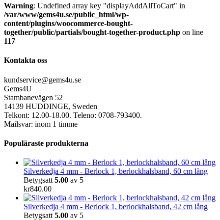
Warning
: Undefined array key "displayAddAllToCart" in
/var/www/gems4u.se/public_html/wp-
content/plugins/woocommerce-bought-
together/public/partials/bought-together-product.php
on line
117
Kontakta oss
kundservice@gems4u.se
Gems4U
Stambanevägen 52
14139 HUDDINGE, Sweden
Telkont: 12.00-18.00. Teleno: 0708-793400.
Mailsvar: inom 1 timme
Populäraste produkterna
Silverkedja 4 mm - Berlock 1, berlockhalsband, 60 cm lång
Betygsatt
5.00
av 5
kr
840.00
Silverkedja 4 mm - Berlock 1, berlockhalsband, 42 cm lång
Betygsatt
5.00
av 5