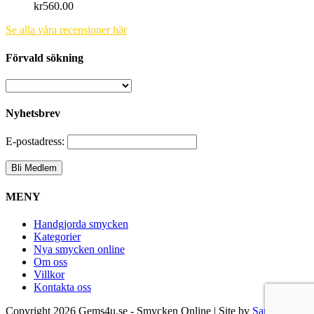
kr
560.00
Se alla våra recensioner här
Förvald sökning
Nyhetsbrev
E-postadress:
MENY
Handgjorda smycken
Kategorier
Nya smycken online
Om oss
Villkor
Kontakta oss
Copyright
2026 Gems4u.se - Smycken Online | Site by
Samsara