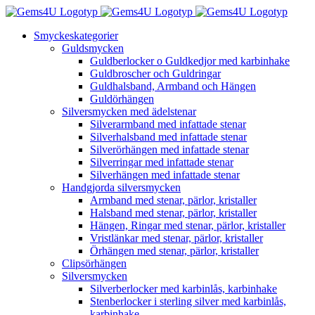
Fortsätt
till
Smyckeskategorier
innehållet
Guldsmycken
Guldberlocker o Guldkedjor med karbinhake
Guldbroscher och Guldringar
Guldhalsband, Armband och Hängen
Guldörhängen
Silversmycken med ädelstenar
Silverarmband med infattade stenar
Silverhalsband med infattade stenar
Silverörhängen med infattade stenar
Silverringar med infattade stenar
Silverhängen med infattade stenar
Handgjorda silversmycken
Armband med stenar, pärlor, kristaller
Halsband med stenar, pärlor, kristaller
Hängen, Ringar med stenar, pärlor, kristaller
Vristlänkar med stenar, pärlor, kristaller
Örhängen med stenar, pärlor, kristaller
Clipsörhängen
Silversmycken
Silverberlocker med karbinlås, karbinhake
Stenberlocker i sterling silver med karbinlås,
karbinhake