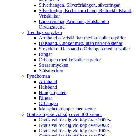
Silverhängen, Silverörhängen, silverringar
Silverkedjor; Berlockarmband, Berlockhalsband,
Vristlänkar
Läderremmar, Armband, Halsband o
Organzaband
Trendiga smycken
Armband o Vristlänkar med kristaller o pärlor
Halsband, Choker med, utan pärlor o stenar
Smyckeset Halsband o Örhängen med kristaller
Ringar
Örhängen med kristaller o pärlor
Strass smycken
Stålsmycken
Fyndhörnan
Armband
Halsband
Hängsmycken
Ringar
Örhängen
Manschettknappar med stenar
Gratis smycke vid köp över 300 kronor
Gratis val för dig vid köp över 3000:-
Gratis val för dig vid köp över 2000:-
Gratis val för dig vid köp över 1000:-