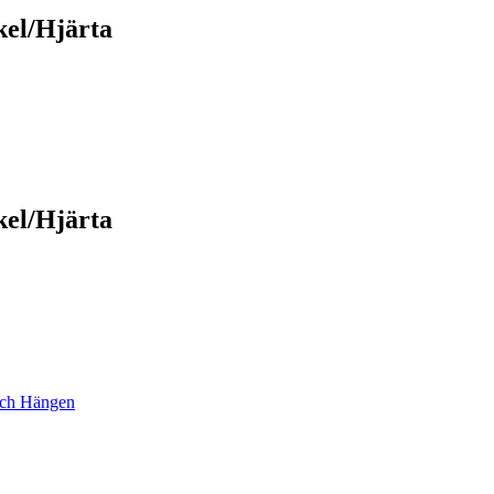
kel/Hjärta
kel/Hjärta
och Hängen