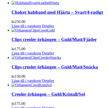
Choker halsband med Hjärta – Svart/4-radigt
kr
250.00
Lägg till i varukorg
Detaljer
Clips creoler örhängen – Guld/Matt/Fjäder
kr
175.00
Lägg till i varukorg
Detaljer
Clips creoler örhängen – Guld/Matt/Snäcka
kr
150.00
Lägg till i varukorg
Detaljer
Creoler örhängen – Guld/Kristall/Sol
kr
175.00
Lägg till i varukorg
Detaljer