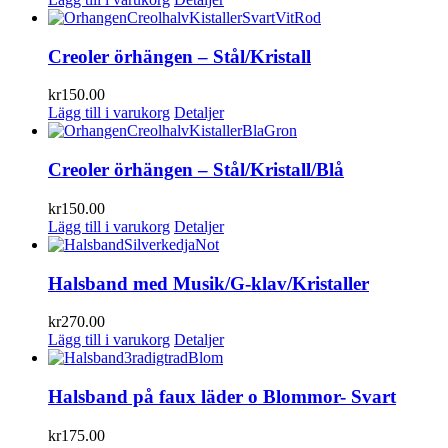
Creoler örhängen – Stål/Kristall
kr
150.00
Lägg till i varukorg
Detaljer
Creoler örhängen – Stål/Kristall/Blå
kr
150.00
Lägg till i varukorg
Detaljer
Halsband med Musik/G-klav/Kristaller
kr
270.00
Lägg till i varukorg
Detaljer
Halsband på faux läder o Blommor- Svart
kr
175.00