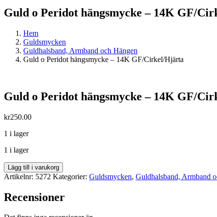
Guld o Peridot hängsmycke – 14K GF/Cir
Hem
Guldsmycken
Guldhalsband, Armband och Hängen
Guld o Peridot hängsmycke – 14K GF/Cirkel/Hjärta
Guld o Peridot hängsmycke – 14K GF/Cir
kr
250.00
1 i lager
1 i lager
Guld
Lägg till i varukorg
o
Artikelnr:
5272
Kategorier:
Guldsmycken
,
Guldhalsband, Armband 
Peridot
hängsmycke
Recensioner
-
14K