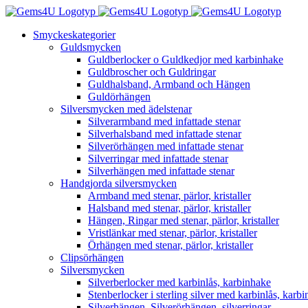
Fortsätt
till
Smyckeskategorier
innehållet
Guldsmycken
Guldberlocker o Guldkedjor med karbinhake
Guldbroscher och Guldringar
Guldhalsband, Armband och Hängen
Guldörhängen
Silversmycken med ädelstenar
Silverarmband med infattade stenar
Silverhalsband med infattade stenar
Silverörhängen med infattade stenar
Silverringar med infattade stenar
Silverhängen med infattade stenar
Handgjorda silversmycken
Armband med stenar, pärlor, kristaller
Halsband med stenar, pärlor, kristaller
Hängen, Ringar med stenar, pärlor, kristaller
Vristlänkar med stenar, pärlor, kristaller
Örhängen med stenar, pärlor, kristaller
Clipsörhängen
Silversmycken
Silverberlocker med karbinlås, karbinhake
Stenberlocker i sterling silver med karbinlås, karb
Silverhängen, Silverörhängen, silverringar