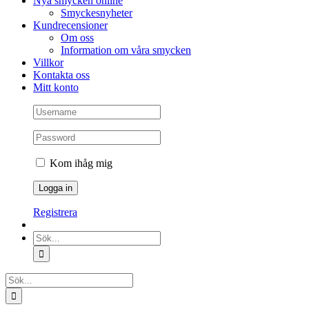
Nya smycken online
Smyckesnyheter
Kundrecensioner
Om oss
Information om våra smycken
Villkor
Kontakta oss
Mitt konto
Kom ihåg mig
Registrera
Sök
efter:
Sök
efter: