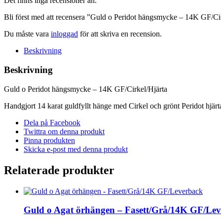
Det finns inga recensioner än.
GF/Cirkel/Hjärta
mängd
Bli först med att recensera ”Guld o Peridot hängsmycke – 14K GF/Ci
Du måste vara
inloggad
för att skriva en recension.
Beskrivning
Beskrivning
Guld o Peridot hängsmycke – 14K GF/Cirkel/Hjärta
Handgjort 14 karat guldfyllt hänge med Cirkel och grönt Peridot hjärt
Dela på Facebook
Twittra om denna produkt
Pinna produkten
Skicka e-post med denna produkt
Relaterade produkter
Guld o Agat örhängen – Fasett/Grå/14K GF/Le