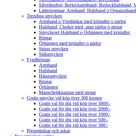
Silverkedjor; Berlockarmband, Berlockhalsband, V
Läderremmar, Armband, Halsband o Organzaband
Trendiga smycken
Armband o Vristlänkar med kristaller o pärlor
Halsband, Choker med, utan pärlor o stenar
Smyckeset Halsband o Örhängen med kristaller
Ringar
Örhängen med kristaller o pärlor
Strass smycken
Stålsmycken
Fyndhörnan
Armband
Halsband
Hängsmycken
Ringar
Örhängen
Manschettknappar med stenar
Gratis smycke vid köp över 300 kronor
Gratis val för dig vid köp över 3000:-
Gratis val för dig vid köp över 2000:-
Gratis val för dig vid köp över 1000:-
Gratis val för dig vid köp över 500:-
Gratis val för dig vid köp över 300:-
Presentpåsar och askar