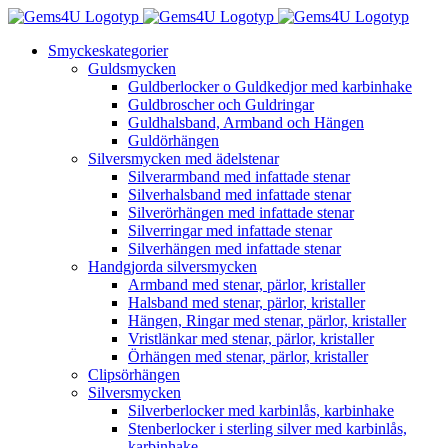
Fortsätt
till
Smyckeskategorier
innehållet
Guldsmycken
Guldberlocker o Guldkedjor med karbinhake
Guldbroscher och Guldringar
Guldhalsband, Armband och Hängen
Guldörhängen
Silversmycken med ädelstenar
Silverarmband med infattade stenar
Silverhalsband med infattade stenar
Silverörhängen med infattade stenar
Silverringar med infattade stenar
Silverhängen med infattade stenar
Handgjorda silversmycken
Armband med stenar, pärlor, kristaller
Halsband med stenar, pärlor, kristaller
Hängen, Ringar med stenar, pärlor, kristaller
Vristlänkar med stenar, pärlor, kristaller
Örhängen med stenar, pärlor, kristaller
Clipsörhängen
Silversmycken
Silverberlocker med karbinlås, karbinhake
Stenberlocker i sterling silver med karbinlås,
karbinhake