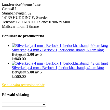
kundservice@gems4u.se
Gems4U
Stambanevägen 52
14139 HUDDINGE, Sweden
Telkont: 12.00-18.00. Teleno: 0708-793400.
Mailsvar: inom 1 timme
Populäraste produkterna
Silverkedja 4 mm - Berlock 1, berlockhalsband, 60 cm lång
Betygsatt
5.00
av 5
kr
840.00
Silverkedja 4 mm - Berlock 1, berlockhalsband, 42 cm lång
Betygsatt
5.00
av 5
kr
560.00
Se alla våra recensioner här
Förvald sökning