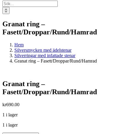
Sök
efter:
Granat ring –
Fasett/Droppar/Rund/Hamrad
Hem
Silversmycken med ädelstenar
Silverringar med infattade stenar
Granat ring – Fasett/Droppar/Rund/Hamrad
Granat ring –
Fasett/Droppar/Rund/Hamrad
kr
690.00
1 i lager
1 i lager