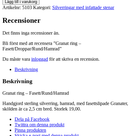
Granat
Lägg till i varukorg
ring
Artikelnr:
5103
Kategori:
Silverringar med infattade stenar
-
Fasett/Droppar/Rund/Hamrad
Recensioner
mängd
Det finns inga recensioner än.
Bli först med att recensera ”Granat ring –
Fasett/Droppar/Rund/Hamrad”
Du måste vara
inloggad
för att skriva en recension.
Beskrivning
Beskrivning
Granat ring – Fasett/Rund/Hamrad
Handgjord sterling silverring, hamrad, med fasettslipade Granater,
skölden är ca 2,5 cm bred. Storlek 19,00.
Dela på Facebook
Twittra om denna produkt
Pinna produkten
Skicka e-post med denna produkt