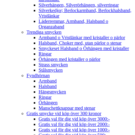
Silverhängen, Silverörhängen, silverringar
Silverkedjor; Berlockarmband, Berlockhalsband,
Vristlänkar
Läderremmar, Armband, Halsband o
Organzaband
Trendiga smycken
Armband o Vristlänkar med kristaller o pärlor
Halsband, Choker med, utan pärlor o stenar
Smyckeset Halsband o Örhängen med kristaller
Ringar
Örhängen med kristaller o pärlor
Strass smycken
Stålsmycken
Fyndhörnan
Armband
Halsband
Hängsmycken
Ringar
Örhängen
Manschettknappar med stenar
Gratis smycke vid köp över 300 kronor
Gratis val för dig vid köp över 3000:-
Gratis val för dig vid köp över 2000:-
Gratis val för dig vid köp över 1000:-