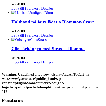
kr
270.00
Lägg till i varukorg
Detaljer
Halsband på faux läder o Blommor- Svart
kr
175.00
Lägg till i varukorg
Detaljer
Clips örhängen med Strass – Blomma
kr
250.00
Lägg till i varukorg
Detaljer
Warning
: Undefined array key "displayAddAllToCart" in
/var/www/gems4u.se/public_html/wp-
content/plugins/woocommerce-bought-
together/public/partials/bought-together-product.php
on line
117
Kontakta oss