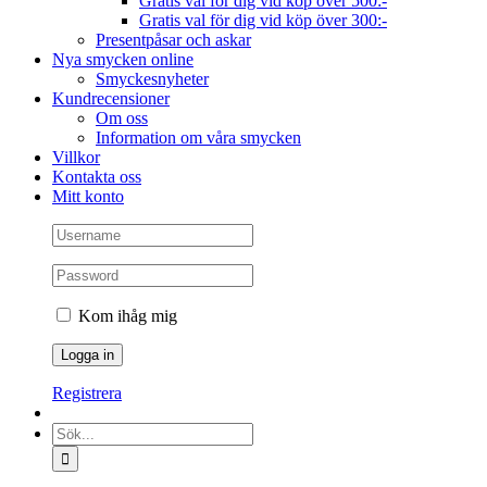
Gratis val för dig vid köp över 500:-
Gratis val för dig vid köp över 300:-
Presentpåsar och askar
Nya smycken online
Smyckesnyheter
Kundrecensioner
Om oss
Information om våra smycken
Villkor
Kontakta oss
Mitt konto
Kom ihåg mig
Registrera
Sök
efter: