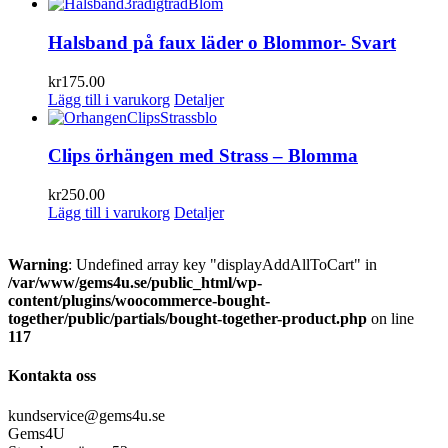
Halsband på faux läder o Blommor- Svart
kr
175.00
Lägg till i varukorg
Detaljer
Clips örhängen med Strass – Blomma
kr
250.00
Lägg till i varukorg
Detaljer
Warning
: Undefined array key "displayAddAllToCart" in
/var/www/gems4u.se/public_html/wp-
content/plugins/woocommerce-bought-
together/public/partials/bought-together-product.php
on line
117
Kontakta oss
kundservice@gems4u.se
Gems4U