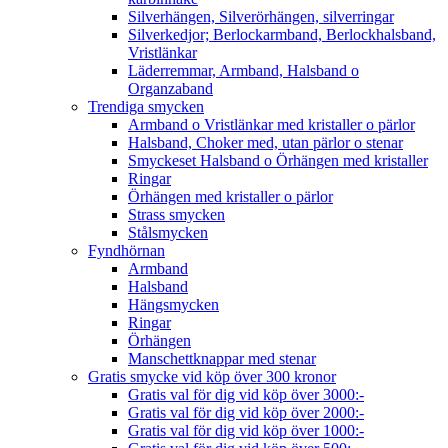
Silverhängen, Silverörhängen, silverringar
Silverkedjor; Berlockarmband, Berlockhalsband,
Vristlänkar
Läderremmar, Armband, Halsband o
Organzaband
Trendiga smycken
Armband o Vristlänkar med kristaller o pärlor
Halsband, Choker med, utan pärlor o stenar
Smyckeset Halsband o Örhängen med kristaller
Ringar
Örhängen med kristaller o pärlor
Strass smycken
Stålsmycken
Fyndhörnan
Armband
Halsband
Hängsmycken
Ringar
Örhängen
Manschettknappar med stenar
Gratis smycke vid köp över 300 kronor
Gratis val för dig vid köp över 3000:-
Gratis val för dig vid köp över 2000:-
Gratis val för dig vid köp över 1000:-