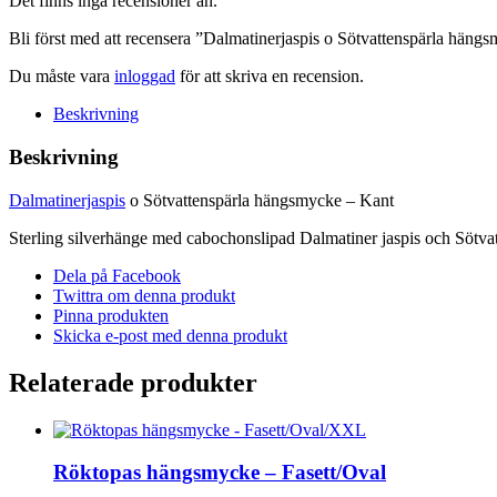
Det finns inga recensioner än.
mängd
Bli först med att recensera ”Dalmatinerjaspis o Sötvattenspärla häng
Du måste vara
inloggad
för att skriva en recension.
Beskrivning
Beskrivning
Dalmatinerjaspis
o Sötvattenspärla hängsmycke – Kant
Sterling silverhänge med cabochonslipad Dalmatiner jaspis och Sötvat
Dela på Facebook
Twittra om denna produkt
Pinna produkten
Skicka e-post med denna produkt
Relaterade produkter
Röktopas hängsmycke – Fasett/Oval