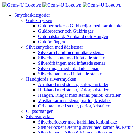
Fortsätt
till
Smyckeskategorier
innehållet
Guldsmycken
Guldberlocker o Guldkedjor med karbinhake
Guldbroscher och Guldringar
Guldhalsband, Armband och Hängen
Guldörhängen
Silversmycken med ädelstenar
Silverarmband med infattade stenar
Silverhalsband med infattade stenar
Silverörhängen med infattade stenar
Silverringar med infattade stenar
Silverhängen med infattade stenar
Handgjorda silversmycken
Armband med stenar, pärlor, kristaller
Halsband med stenar, pärlor, kristaller
Hängen, Ringar med stenar, pärlor, kristaller
Vristlänkar med stenar, pärlor, kristaller
Örhängen med stenar, pärlor, kristaller
Clipsörhängen
Silversmycken
Silverberlocker med karbinlås, karbinhake
Stenberlocker i sterling silver med karbinlås, karb
Silverhängen, Silverörhängen, silverringar