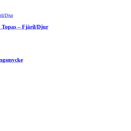
Topas – Fjäril/Djur
ängsmycke