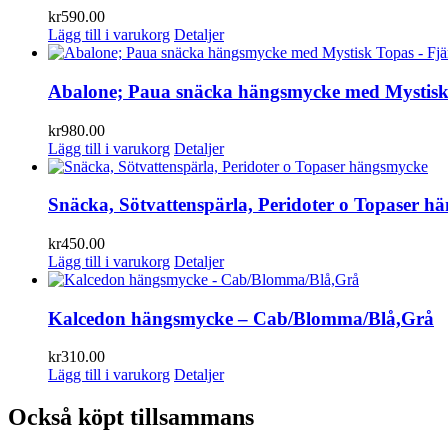
kr
590.00
Lägg till i varukorg
Detaljer
Abalone; Paua snäcka hängsmycke med Mystisk 
kr
980.00
Lägg till i varukorg
Detaljer
Snäcka, Sötvattenspärla, Peridoter o Topaser h
kr
450.00
Lägg till i varukorg
Detaljer
Kalcedon hängsmycke – Cab/Blomma/Blå,Grå
kr
310.00
Lägg till i varukorg
Detaljer
Också köpt tillsammans