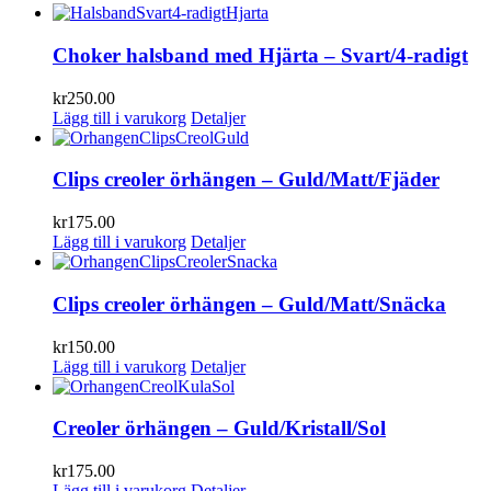
Choker halsband med Hjärta – Svart/4-radigt
kr
250.00
Lägg till i varukorg
Detaljer
Clips creoler örhängen – Guld/Matt/Fjäder
kr
175.00
Lägg till i varukorg
Detaljer
Clips creoler örhängen – Guld/Matt/Snäcka
kr
150.00
Lägg till i varukorg
Detaljer
Creoler örhängen – Guld/Kristall/Sol
kr
175.00
Lägg till i varukorg
Detaljer