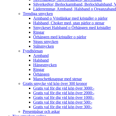
Silverkedjor; Berlockarmband, Berlockhalsband, V
Läderremmar, Armband, Halsband o Organzaband
Trendiga smycken
Armband o Vristlänkar med kristaller o pärlor
Halsband, Choker med, utan pärlor o stenar
Smyckeset Halsband o Örhängen med kristaller
Ringar
Örhängen med kristaller o pärlor
Strass smycken
Stålsmycken
Fyndhörnan
Armband
Halsband
Hängsmycken
Ringar
Örhängen
Manschettknappar med stenar
Gratis smycke vid köp över 300 kronor
Gratis val för dig vid köp över 3000:-
Gratis val för dig vid köp över 2000:-
Gratis val för dig vid köp över 1000:-
Gratis val för dig vid köp över 500:-
Gratis val för dig vid köp över 300:-
Presentpåsar och askar