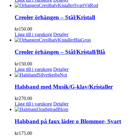
Creoler örhängen – Stål/Kristall
kr
150.00
Lägg till i varukorg
Detaljer
Creoler örhängen – Stål/Kristall/Blå
kr
150.00
Lägg till i varukorg
Detaljer
Halsband med Musik/G-klav/Kristaller
kr
270.00
Lägg till i varukorg
Detaljer
Halsband på faux läder o Blommor- Svart
kr
175.00