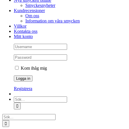
Nya smycken online
Smyckesnyheter
Kundrecensioner
Om oss
Information om våra smycken
Villkor
Kontakta oss
Mitt konto
Kom ihåg mig
Registrera
Sök
efter:
Sök
efter: