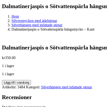
Dalmatinerjaspis o Sötvattenspärla hängs
Hem
Silversmycken med ädelstenar
Silverhängen med infattade stenar
Dalmatinerjaspis o Sötvattenspärla hängsmycke – Kant
Dalmatinerjaspis o Sötvattenspärla hängs
kr
350.00
1 i lager
1 i lager
Dalmatinerjaspis
Lägg till i varukorg
o
Artikelnr:
3484
Kategori:
Silverhängen med infattade stenar
Sötvattenspärla
hängsmycke
Recensioner
-
Kant