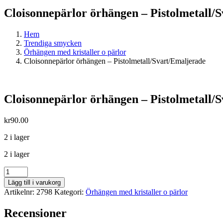
Cloisonnepärlor örhängen – Pistolmetall/
Hem
Trendiga smycken
Örhängen med kristaller o pärlor
Cloisonnepärlor örhängen – Pistolmetall/Svart/Emaljerade
Cloisonnepärlor örhängen – Pistolmetall/
kr
90.00
2 i lager
2 i lager
Cloisonnepärlor
örhängen
Lägg till i varukorg
-
Artikelnr:
2798
Kategori:
Örhängen med kristaller o pärlor
Pistolmetall/Svart/Emaljerade
mängd
Recensioner