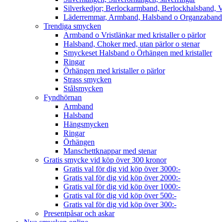
Silverkedjor; Berlockarmband, Berlockhalsband, V
Läderremmar, Armband, Halsband o Organzaband
Trendiga smycken
Armband o Vristlänkar med kristaller o pärlor
Halsband, Choker med, utan pärlor o stenar
Smyckeset Halsband o Örhängen med kristaller
Ringar
Örhängen med kristaller o pärlor
Strass smycken
Stålsmycken
Fyndhörnan
Armband
Halsband
Hängsmycken
Ringar
Örhängen
Manschettknappar med stenar
Gratis smycke vid köp över 300 kronor
Gratis val för dig vid köp över 3000:-
Gratis val för dig vid köp över 2000:-
Gratis val för dig vid köp över 1000:-
Gratis val för dig vid köp över 500:-
Gratis val för dig vid köp över 300:-
Presentpåsar och askar