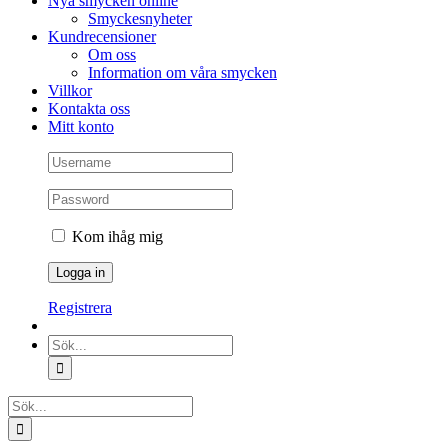
Nya smycken online
Smyckesnyheter
Kundrecensioner
Om oss
Information om våra smycken
Villkor
Kontakta oss
Mitt konto
Kom ihåg mig
Registrera
Sök
efter:
Sök
efter: