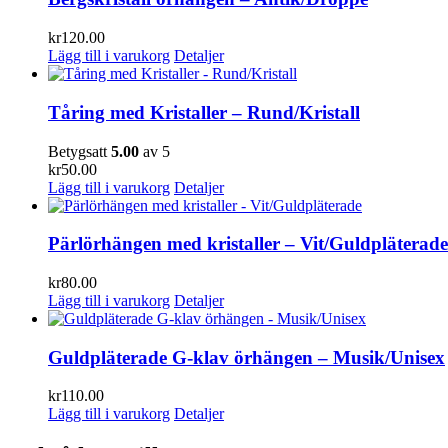
kr
120.00
Lägg till i varukorg
Detaljer
Tåring med Kristaller – Rund/Kristall
Betygsatt
5.00
av 5
kr
50.00
Lägg till i varukorg
Detaljer
Pärlörhängen med kristaller – Vit/Guldpläterade
kr
80.00
Lägg till i varukorg
Detaljer
Guldpläterade G-klav örhängen – Musik/Unisex
kr
110.00
Lägg till i varukorg
Detaljer