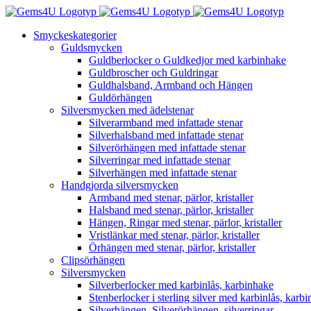
Fortsätt
till
Smyckeskategorier
innehållet
Guldsmycken
Guldberlocker o Guldkedjor med karbinhake
Guldbroscher och Guldringar
Guldhalsband, Armband och Hängen
Guldörhängen
Silversmycken med ädelstenar
Silverarmband med infattade stenar
Silverhalsband med infattade stenar
Silverörhängen med infattade stenar
Silverringar med infattade stenar
Silverhängen med infattade stenar
Handgjorda silversmycken
Armband med stenar, pärlor, kristaller
Halsband med stenar, pärlor, kristaller
Hängen, Ringar med stenar, pärlor, kristaller
Vristlänkar med stenar, pärlor, kristaller
Örhängen med stenar, pärlor, kristaller
Clipsörhängen
Silversmycken
Silverberlocker med karbinlås, karbinhake
Stenberlocker i sterling silver med karbinlås, karb
Silverhängen, Silverörhängen, silverringar