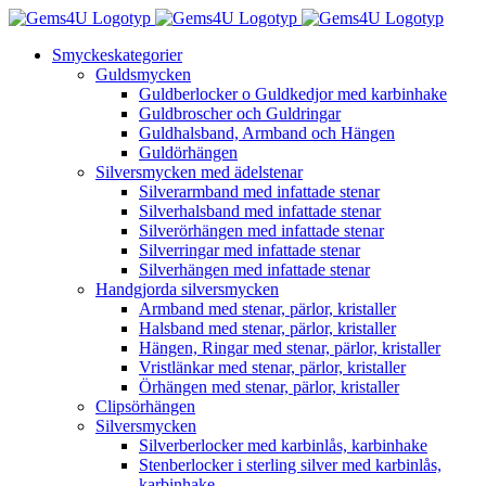
Fortsätt
till
Smyckeskategorier
innehållet
Guldsmycken
Guldberlocker o Guldkedjor med karbinhake
Guldbroscher och Guldringar
Guldhalsband, Armband och Hängen
Guldörhängen
Silversmycken med ädelstenar
Silverarmband med infattade stenar
Silverhalsband med infattade stenar
Silverörhängen med infattade stenar
Silverringar med infattade stenar
Silverhängen med infattade stenar
Handgjorda silversmycken
Armband med stenar, pärlor, kristaller
Halsband med stenar, pärlor, kristaller
Hängen, Ringar med stenar, pärlor, kristaller
Vristlänkar med stenar, pärlor, kristaller
Örhängen med stenar, pärlor, kristaller
Clipsörhängen
Silversmycken
Silverberlocker med karbinlås, karbinhake
Stenberlocker i sterling silver med karbinlås,
karbinhake