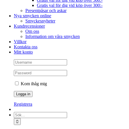
Gratis val för dig vid köp över 500:-
Gratis val för dig vid köp över 300:-
Presentpåsar och askar
Nya smycken online
Smyckesnyheter
Kundrecensioner
Om oss
Information om våra smycken
Villkor
Kontakta oss
Mitt konto
Kom ihåg mig
Registrera
Sök
efter: