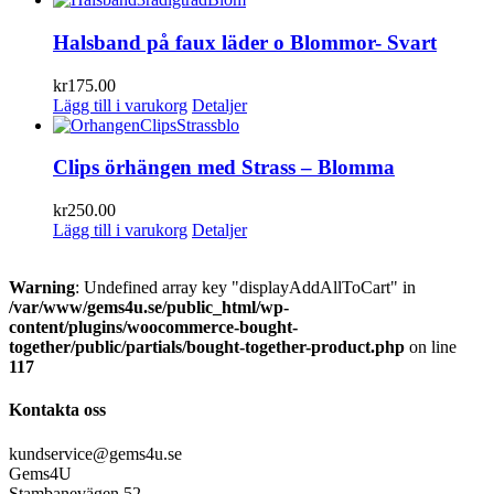
Halsband på faux läder o Blommor- Svart
kr
175.00
Lägg till i varukorg
Detaljer
Clips örhängen med Strass – Blomma
kr
250.00
Lägg till i varukorg
Detaljer
Warning
: Undefined array key "displayAddAllToCart" in
/var/www/gems4u.se/public_html/wp-
content/plugins/woocommerce-bought-
together/public/partials/bought-together-product.php
on line
117
Kontakta oss
kundservice@gems4u.se
Gems4U
Stambanevägen 52