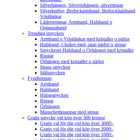
Silverhängen, Silverörhängen, silverringar
Silverkedjor; Berlockarmband, Berlockhalsband,
Vristlänkar
Läderremmar, Armband, Halsband o
Organzaband
Trendiga smycken
Armband o Vristlänkar med kristaller o pärlor
Halsband, Choker med, utan pärlor o stenar
Smyckeset Halsband o Örhängen med kristaller
Ringar
Örhängen med kristaller o pärlor
Strass smycken
Stålsmycken
Fyndhörnan
Armband
Halsband
Hängsmycken
Ringar
Örhängen
Manschettknappar med stenar
Gratis smycke vid köp över 300 kronor
Gratis val för dig vid köp över 3000:-
Gratis val för dig vid köp över 2000:-
Gratis val för dig vid köp över 1000:-