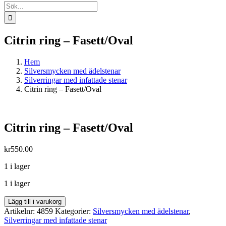
Sök
efter:
Citrin ring – Fasett/Oval
Hem
Silversmycken med ädelstenar
Silverringar med infattade stenar
Citrin ring – Fasett/Oval
Citrin ring – Fasett/Oval
kr
550.00
1 i lager
1 i lager
Citrin
Lägg till i varukorg
ring
Artikelnr:
4859
Kategorier:
Silversmycken med ädelstenar
,
-
Silverringar med infattade stenar