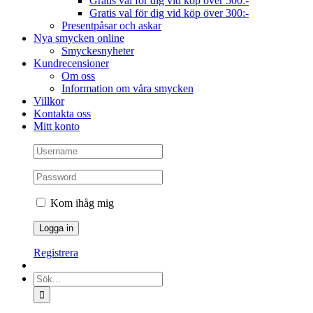
Gratis val för dig vid köp över 500:-
Gratis val för dig vid köp över 300:-
Presentpåsar och askar
Nya smycken online
Smyckesnyheter
Kundrecensioner
Om oss
Information om våra smycken
Villkor
Kontakta oss
Mitt konto
Kom ihåg mig
Registrera
Sök
efter: