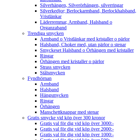
Silverhängen, Silverörhängen, silverringar
Silverkedjor; Berlockarmband, Berlockhalsband,
Vristlänkar
Läderremmar, Armband, Halsband o
Organzaband
Trendiga smycken
Armband o Vristlänkar med kristaller o pärlor
Halsband, Choker med, utan pärlor o stenar
Smyckeset Halsband o Örhängen med kristaller
Ringar
Örhängen med kristaller o pärlor
Strass smycken
Stålsmycken
Fyndhörnan
Armband
Halsband
Hängsmycken
Ringar
Örhängen
Manschettknappar med stenar
Gratis smycke vid köp över 300 kronor
Gratis val för dig vid köp över 3000:-
Gratis val för dig vid köp över 2000:-
Gratis val för dig vid köp över 1000:-