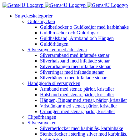
Fortsätt
till
Smyckeskategorier
innehållet
Guldsmycken
Guldberlocker o Guldkedjor med karbinhake
Guldbroscher och Guldringar
Guldhalsband, Armband och Hängen
Guldörhängen
Silversmycken med ädelstenar
Silverarmband med infattade stenar
Silverhalsband med infattade stenar
Silverörhängen med infattade stenar
Silverringar med infattade stenar
Silverhängen med infattade stenar
Handgjorda silversmycken
Armband med stenar, pärlor, kristaller
Halsband med stenar, pärlor, kristaller
Hängen, Ringar med stenar, pärlor, kristaller
Vristlänkar med stenar, pärlor, kristaller
Örhängen med stenar, pärlor, kristaller
Clipsörhängen
Silversmycken
Silverberlocker med karbinlås, karbinhake
Stenberlocker i sterling silver med karbinlås,
karbinhake