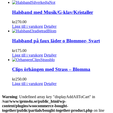
Halsband med Musik/G-klav/Kristaller
kr
270.00
Lägg till i varukorg
Detaljer
Halsband på faux läder o Blommor- Svart
kr
175.00
Lägg till i varukorg
Detaljer
Clips örhängen med Strass – Blomma
kr
250.00
Lägg till i varukorg
Detaljer
Warning
: Undefined array key "displayAddAllToCart" in
/var/www/gems4u.se/public_html/wp-
content/plugins/woocommerce-bought-
together/public/partials/bought-together-product.php
on line