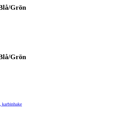
/Blå/Grön
/Blå/Grön
s, karbinhake