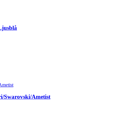
Ljusblå
ri/Swarovski/Ametist