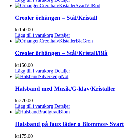
Creoler örhängen – Stål/Kristall
kr
150.00
Lägg till i varukorg
Detaljer
Creoler örhängen – Stål/Kristall/Blå
kr
150.00
Lägg till i varukorg
Detaljer
Halsband med Musik/G-klav/Kristaller
kr
270.00
Lägg till i varukorg
Detaljer
Halsband på faux läder o Blommor- Svart
kr
175.00