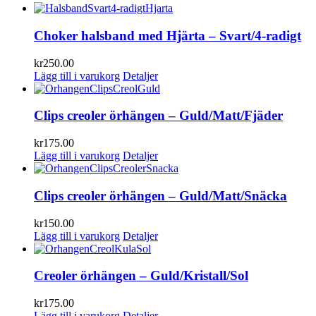
Choker halsband med Hjärta – Svart/4-radigt
kr
250.00
Lägg till i varukorg
Detaljer
Clips creoler örhängen – Guld/Matt/Fjäder
kr
175.00
Lägg till i varukorg
Detaljer
Clips creoler örhängen – Guld/Matt/Snäcka
kr
150.00
Lägg till i varukorg
Detaljer
Creoler örhängen – Guld/Kristall/Sol
kr
175.00
Lägg till i varukorg
Detaljer