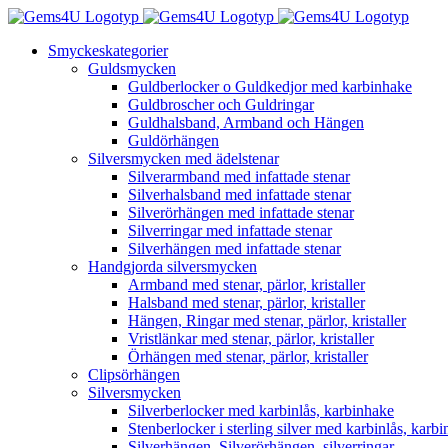
Fortsätt
till
Smyckeskategorier
innehållet
Guldsmycken
Guldberlocker o Guldkedjor med karbinhake
Guldbroscher och Guldringar
Guldhalsband, Armband och Hängen
Guldörhängen
Silversmycken med ädelstenar
Silverarmband med infattade stenar
Silverhalsband med infattade stenar
Silverörhängen med infattade stenar
Silverringar med infattade stenar
Silverhängen med infattade stenar
Handgjorda silversmycken
Armband med stenar, pärlor, kristaller
Halsband med stenar, pärlor, kristaller
Hängen, Ringar med stenar, pärlor, kristaller
Vristlänkar med stenar, pärlor, kristaller
Örhängen med stenar, pärlor, kristaller
Clipsörhängen
Silversmycken
Silverberlocker med karbinlås, karbinhake
Stenberlocker i sterling silver med karbinlås, karb
Silverhängen, Silverörhängen, silverringar