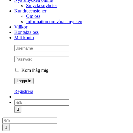
Nya smycken online
Smyckesnyheter
Kundrecensioner
Om oss
Information om våra smycken
Villkor
Kontakta oss
Mitt konto
Kom ihåg mig
Registrera
Sök
efter:
Sök
efter: