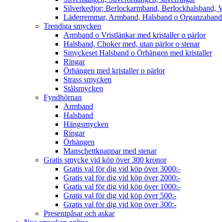
Silverkedjor; Berlockarmband, Berlockhalsband, V
Läderremmar, Armband, Halsband o Organzaband
Trendiga smycken
Armband o Vristlänkar med kristaller o pärlor
Halsband, Choker med, utan pärlor o stenar
Smyckeset Halsband o Örhängen med kristaller
Ringar
Örhängen med kristaller o pärlor
Strass smycken
Stålsmycken
Fyndhörnan
Armband
Halsband
Hängsmycken
Ringar
Örhängen
Manschettknappar med stenar
Gratis smycke vid köp över 300 kronor
Gratis val för dig vid köp över 3000:-
Gratis val för dig vid köp över 2000:-
Gratis val för dig vid köp över 1000:-
Gratis val för dig vid köp över 500:-
Gratis val för dig vid köp över 300:-
Presentpåsar och askar