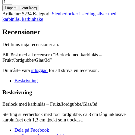
Berlock
med
Lägg till i varukorg
karbinlås
Artikelnr:
5234
Kategori:
Stenberlocker i sterling silver med
-
karbinlås, karbinhake
Frukt/Jordgubbe/Glas/3d
mängd
Recensioner
Det finns inga recensioner än.
Bli först med att recensera ”Berlock med karbinlås –
Frukt/Jordgubbe/Glas/3d”
Du måste vara
inloggad
för att skriva en recension.
Beskrivning
Beskrivning
Berlock med karbinlås – Frukt/Jordgubbe/Glas/3d
Sterling silverberlock med röd Jordgubbe, ca 3 cm lång inklusive
karbinlåset och 1,3 cm tjockt som tjockast.
Dela på Facebook