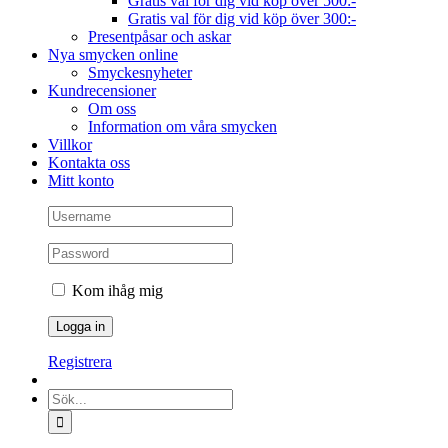
Gratis val för dig vid köp över 500:-
Gratis val för dig vid köp över 300:-
Presentpåsar och askar
Nya smycken online
Smyckesnyheter
Kundrecensioner
Om oss
Information om våra smycken
Villkor
Kontakta oss
Mitt konto
Kom ihåg mig
Registrera
Sök
efter: