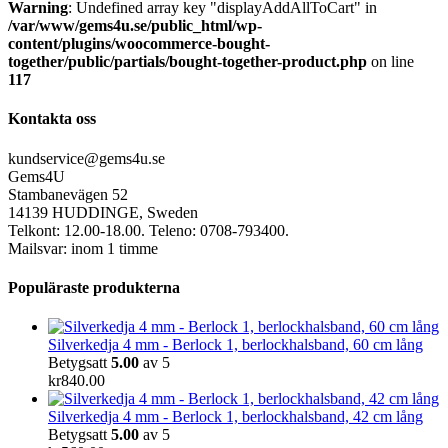
Warning
: Undefined array key "displayAddAllToCart" in
/var/www/gems4u.se/public_html/wp-
content/plugins/woocommerce-bought-
together/public/partials/bought-together-product.php
on line
117
Kontakta oss
kundservice@gems4u.se
Gems4U
Stambanevägen 52
14139 HUDDINGE, Sweden
Telkont: 12.00-18.00. Teleno: 0708-793400.
Mailsvar: inom 1 timme
Populäraste produkterna
Silverkedja 4 mm - Berlock 1, berlockhalsband, 60 cm lång
Betygsatt
5.00
av 5
kr
840.00
Silverkedja 4 mm - Berlock 1, berlockhalsband, 42 cm lång
Betygsatt
5.00
av 5