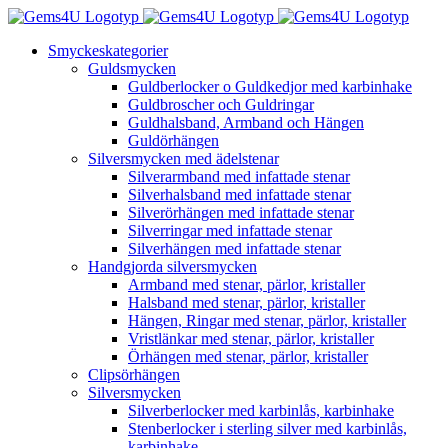
Fortsätt
till
Smyckeskategorier
innehållet
Guldsmycken
Guldberlocker o Guldkedjor med karbinhake
Guldbroscher och Guldringar
Guldhalsband, Armband och Hängen
Guldörhängen
Silversmycken med ädelstenar
Silverarmband med infattade stenar
Silverhalsband med infattade stenar
Silverörhängen med infattade stenar
Silverringar med infattade stenar
Silverhängen med infattade stenar
Handgjorda silversmycken
Armband med stenar, pärlor, kristaller
Halsband med stenar, pärlor, kristaller
Hängen, Ringar med stenar, pärlor, kristaller
Vristlänkar med stenar, pärlor, kristaller
Örhängen med stenar, pärlor, kristaller
Clipsörhängen
Silversmycken
Silverberlocker med karbinlås, karbinhake
Stenberlocker i sterling silver med karbinlås,
karbinhake