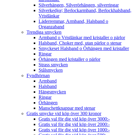
Silverhängen, Silverörhängen, silverringar
Silverkedjor; Berlockarmband, Berlockhalsband,
Vristlänkar
Läderremmar, Armband, Halsband o
Organzaband
Trendiga smycken
Armband o Vristlänkar med kristaller o pärlor
Halsband, Choker med, utan pärlor o stenar
Smyckeset Halsband o Örhängen med kristaller
Ringar
Örhängen med kristaller o pärlor
Strass smycken
Stålsmycken
Fyndhörnan
Armband
Halsband
Hängsmycken
Ringar
Örhängen
Manschettknappar med stenar
Gratis smycke vid köp över 300 kronor
Gratis val för dig vid köp över 3000:-
Gratis val för dig vid köp över 2000:-
Gratis val för dig vid köp över 1000:-