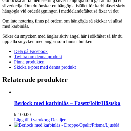
Går också att få med sterling silver hängögla som går att trä på en
silverkedja. Om du önskar en hängögla istället för karbinlåset skriv
hängögla vid orderläggningen i meddelandefältet så fixar vi det.
Om inte notering finns på ordern om hängögla så skickar vi alltså
med karbinlås.
Söker du smycken med änglar skriv ängel här i sökfältet så får du
upp alla smycken med änglar som finns i butiken.
Dela på Facebook
Twittra om denna produkt
Pinna produkten
Skicka e-post med denna produkt
Relaterade produkter
Berlock med karbinlås – Fasett/Iolit/Hästsko
kr
100.00
Lägg till i varukorg
Detaljer