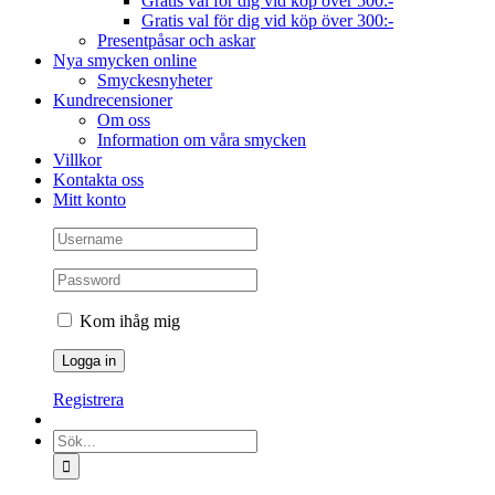
Gratis val för dig vid köp över 500:-
Gratis val för dig vid köp över 300:-
Presentpåsar och askar
Nya smycken online
Smyckesnyheter
Kundrecensioner
Om oss
Information om våra smycken
Villkor
Kontakta oss
Mitt konto
Kom ihåg mig
Registrera
Sök
efter: