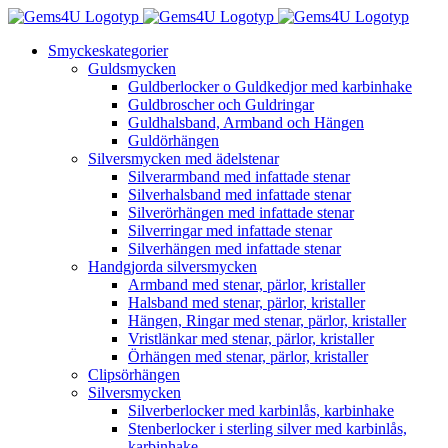
Fortsätt
till
Smyckeskategorier
innehållet
Guldsmycken
Guldberlocker o Guldkedjor med karbinhake
Guldbroscher och Guldringar
Guldhalsband, Armband och Hängen
Guldörhängen
Silversmycken med ädelstenar
Silverarmband med infattade stenar
Silverhalsband med infattade stenar
Silverörhängen med infattade stenar
Silverringar med infattade stenar
Silverhängen med infattade stenar
Handgjorda silversmycken
Armband med stenar, pärlor, kristaller
Halsband med stenar, pärlor, kristaller
Hängen, Ringar med stenar, pärlor, kristaller
Vristlänkar med stenar, pärlor, kristaller
Örhängen med stenar, pärlor, kristaller
Clipsörhängen
Silversmycken
Silverberlocker med karbinlås, karbinhake
Stenberlocker i sterling silver med karbinlås,
karbinhake