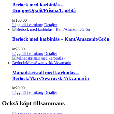
Berlock med karbinlås –
Droppe/Opalit/Prisma/Ljusblå
kr
100.00
Lägg till i varukorg
Detaljer
Berlock med karbinlås – Kant/Amazonit/Grön
kr
75.00
Lägg till i varukorg
Detaljer
Månadskristall med karbinlås –
Berlock/Mars/Swarovski/Akvamarin
kr
70.00
Lägg till i varukorg
Detaljer
Också köpt tillsammans