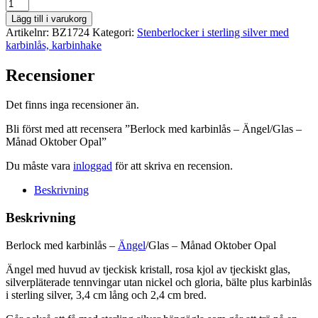
Berlock
med
Lägg till i varukorg
karbinlås
Artikelnr:
BZ1724
Kategori:
Stenberlocker i sterling silver med
-
karbinlås, karbinhake
Ängel/Glas
-
Recensioner
Månad
Oktober
Opal
Det finns inga recensioner än.
mängd
Bli först med att recensera ”Berlock med karbinlås – Ängel/Glas –
Månad Oktober Opal”
Du måste vara
inloggad
för att skriva en recension.
Beskrivning
Beskrivning
Berlock med karbinlås –
Ängel
/Glas – Månad Oktober Opal
Ängel med huvud av tjeckisk kristall, rosa kjol av tjeckiskt glas,
silverpläterade tennvingar utan nickel och gloria, bälte plus karbinlås
i sterling silver, 3,4 cm lång och 2,4 cm bred.