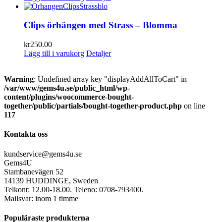
Clips örhängen med Strass – Blomma
kr
250.00
Lägg till i varukorg
Detaljer
Warning
: Undefined array key "displayAddAllToCart" in
/var/www/gems4u.se/public_html/wp-
content/plugins/woocommerce-bought-
together/public/partials/bought-together-product.php
on line
117
Kontakta oss
kundservice@gems4u.se
Gems4U
Stambanevägen 52
14139 HUDDINGE, Sweden
Telkont: 12.00-18.00. Teleno: 0708-793400.
Mailsvar: inom 1 timme
Populäraste produkterna