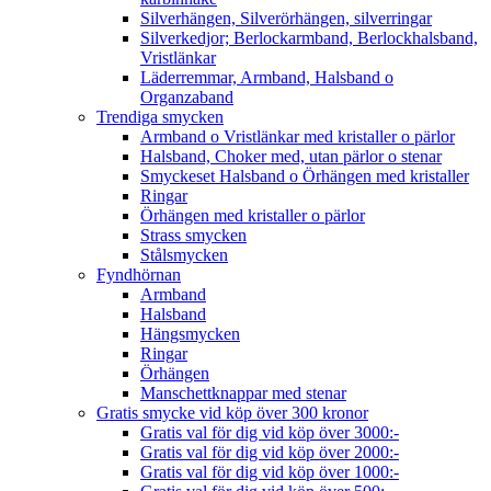
Silverhängen, Silverörhängen, silverringar
Silverkedjor; Berlockarmband, Berlockhalsband,
Vristlänkar
Läderremmar, Armband, Halsband o
Organzaband
Trendiga smycken
Armband o Vristlänkar med kristaller o pärlor
Halsband, Choker med, utan pärlor o stenar
Smyckeset Halsband o Örhängen med kristaller
Ringar
Örhängen med kristaller o pärlor
Strass smycken
Stålsmycken
Fyndhörnan
Armband
Halsband
Hängsmycken
Ringar
Örhängen
Manschettknappar med stenar
Gratis smycke vid köp över 300 kronor
Gratis val för dig vid köp över 3000:-
Gratis val för dig vid köp över 2000:-
Gratis val för dig vid köp över 1000:-