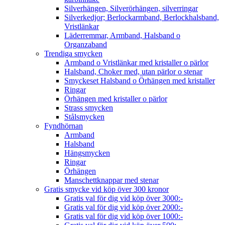
Silverhängen, Silverörhängen, silverringar
Silverkedjor; Berlockarmband, Berlockhalsband,
Vristlänkar
Läderremmar, Armband, Halsband o
Organzaband
Trendiga smycken
Armband o Vristlänkar med kristaller o pärlor
Halsband, Choker med, utan pärlor o stenar
Smyckeset Halsband o Örhängen med kristaller
Ringar
Örhängen med kristaller o pärlor
Strass smycken
Stålsmycken
Fyndhörnan
Armband
Halsband
Hängsmycken
Ringar
Örhängen
Manschettknappar med stenar
Gratis smycke vid köp över 300 kronor
Gratis val för dig vid köp över 3000:-
Gratis val för dig vid köp över 2000:-
Gratis val för dig vid köp över 1000:-