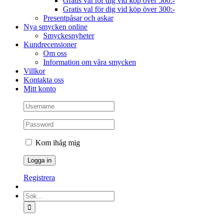
Gratis val för dig vid köp över 500:-
Gratis val för dig vid köp över 300:-
Presentpåsar och askar
Nya smycken online
Smyckesnyheter
Kundrecensioner
Om oss
Information om våra smycken
Villkor
Kontakta oss
Mitt konto
Kom ihåg mig
Registrera
Sök
efter: