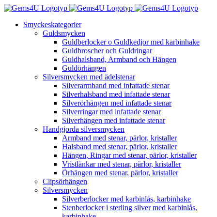
Fortsätt
till
Smyckeskategorier
innehållet
Guldsmycken
Guldberlocker o Guldkedjor med karbinhake
Guldbroscher och Guldringar
Guldhalsband, Armband och Hängen
Guldörhängen
Silversmycken med ädelstenar
Silverarmband med infattade stenar
Silverhalsband med infattade stenar
Silverörhängen med infattade stenar
Silverringar med infattade stenar
Silverhängen med infattade stenar
Handgjorda silversmycken
Armband med stenar, pärlor, kristaller
Halsband med stenar, pärlor, kristaller
Hängen, Ringar med stenar, pärlor, kristaller
Vristlänkar med stenar, pärlor, kristaller
Örhängen med stenar, pärlor, kristaller
Clipsörhängen
Silversmycken
Silverberlocker med karbinlås, karbinhake
Stenberlocker i sterling silver med karbinlås,
karbinhake