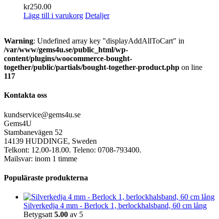
kr
250.00
Lägg till i varukorg
Detaljer
Warning
: Undefined array key "displayAddAllToCart" in
/var/www/gems4u.se/public_html/wp-
content/plugins/woocommerce-bought-
together/public/partials/bought-together-product.php
on line
117
Kontakta oss
kundservice@gems4u.se
Gems4U
Stambanevägen 52
14139 HUDDINGE, Sweden
Telkont: 12.00-18.00. Teleno: 0708-793400.
Mailsvar: inom 1 timme
Populäraste produkterna
Silverkedja 4 mm - Berlock 1, berlockhalsband, 60 cm lång
Betygsatt
5.00
av 5