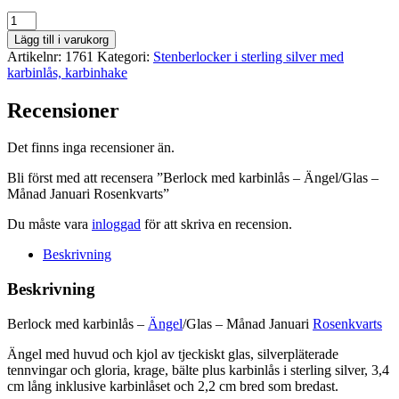
Berlock
med
Lägg till i varukorg
karbinlås
Artikelnr:
1761
Kategori:
Stenberlocker i sterling silver med
-
karbinlås, karbinhake
Ängel/Glas
-
Recensioner
Månad
Januari
Rosenkvarts
Det finns inga recensioner än.
mängd
Bli först med att recensera ”Berlock med karbinlås – Ängel/Glas –
Månad Januari Rosenkvarts”
Du måste vara
inloggad
för att skriva en recension.
Beskrivning
Beskrivning
Berlock med karbinlås –
Ängel
/Glas – Månad Januari
Rosenkvarts
Ängel med huvud och kjol av tjeckiskt glas, silverpläterade
tennvingar och gloria, krage, bälte plus karbinlås i sterling silver, 3,4
cm lång inklusive karbinlåset och 2,2 cm bred som bredast.