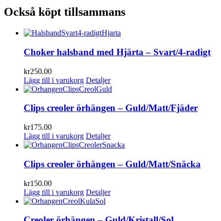
Också köpt tillsammans
Choker halsband med Hjärta – Svart/4-radigt
kr
250.00
Lägg till i varukorg
Detaljer
Clips creoler örhängen – Guld/Matt/Fjäder
kr
175.00
Lägg till i varukorg
Detaljer
Clips creoler örhängen – Guld/Matt/Snäcka
kr
150.00
Lägg till i varukorg
Detaljer
Creoler örhängen – Guld/Kristall/Sol