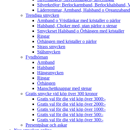
Silverkedjor; Berlockarmband, Berlockhalsband, V
Läderremmar, Armband, Halsband o Organzaband
Trendiga smycken
Armband o Vristlänkar med kristaller o pärlor
Halsband, Choker med, utan pärlor o stenar
Smyckeset Halsband o Örhängen med kristaller
Ringar
Örhängen med kristaller o pärlor
Strass smycken
Stålsmycken
Fyndhörnan
Armband
Halsband
Hängsmycken
Ringar
Örhängen
Manschettknappar med stenar
Gratis smycke vid köp över 300 kronor
Gratis val för dig vid köp över 3000:-
Gratis val för dig vid köp över 2000:-
Gratis val för dig vid köp över 1000:-
Gratis val för dig vid köp över 500:-
Gratis val för dig vid köp över 300:-
Presentpåsar och askar