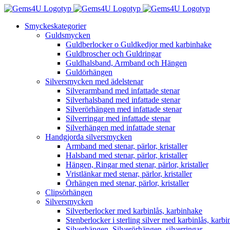
Fortsätt
till
Smyckeskategorier
innehållet
Guldsmycken
Guldberlocker o Guldkedjor med karbinhake
Guldbroscher och Guldringar
Guldhalsband, Armband och Hängen
Guldörhängen
Silversmycken med ädelstenar
Silverarmband med infattade stenar
Silverhalsband med infattade stenar
Silverörhängen med infattade stenar
Silverringar med infattade stenar
Silverhängen med infattade stenar
Handgjorda silversmycken
Armband med stenar, pärlor, kristaller
Halsband med stenar, pärlor, kristaller
Hängen, Ringar med stenar, pärlor, kristaller
Vristlänkar med stenar, pärlor, kristaller
Örhängen med stenar, pärlor, kristaller
Clipsörhängen
Silversmycken
Silverberlocker med karbinlås, karbinhake
Stenberlocker i sterling silver med karbinlås, karb
Silverhängen, Silverörhängen, silverringar