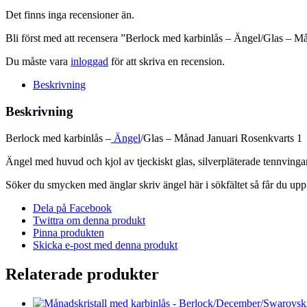
Månad
Januari
Det finns inga recensioner än.
Rosenkvarts
Bli först med att recensera ”Berlock med karbinlås – Ängel/Glas – M
1
mängd
Du måste vara
inloggad
för att skriva en recension.
Beskrivning
Beskrivning
Berlock med karbinlås –
Ängel
/Glas – Månad Januari Rosenkvarts 1
Ängel med huvud och kjol av tjeckiskt glas, silverpläterade tennvingar
Söker du smycken med änglar skriv ängel här i sökfältet så får du up
Dela på Facebook
Twittra om denna produkt
Pinna produkten
Skicka e-post med denna produkt
Relaterade produkter