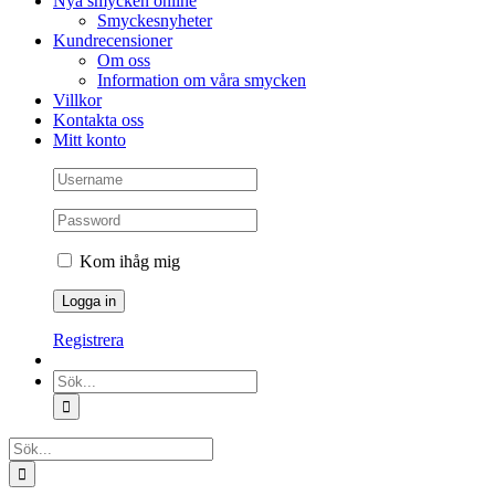
Nya smycken online
Smyckesnyheter
Kundrecensioner
Om oss
Information om våra smycken
Villkor
Kontakta oss
Mitt konto
Kom ihåg mig
Registrera
Sök
efter:
Sök
efter: