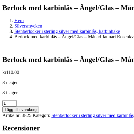
Berlock med karbinlås – Ängel/Glas – Må
Hem
Silversmycken
Stenberlocker i sterling silver med karbinlås, karbinhake
Berlock med karbinlås – Ängel/Glas – Månad Januari Rosenkva
Berlock med karbinlås – Ängel/Glas – Må
kr
110.00
8 i lager
8 i lager
Berlock
med
Lägg till i varukorg
karbinlås
Artikelnr:
3825
Kategori:
Stenberlocker i sterling silver med karbinlå
-
Ängel/Glas
Recensioner
-