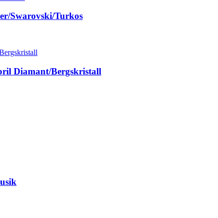
ber/Swarovski/Turkos
il Diamant/Bergskristall
usik