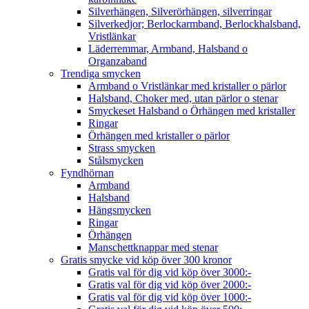
Silverhängen, Silverörhängen, silverringar
Silverkedjor; Berlockarmband, Berlockhalsband,
Vristlänkar
Läderremmar, Armband, Halsband o
Organzaband
Trendiga smycken
Armband o Vristlänkar med kristaller o pärlor
Halsband, Choker med, utan pärlor o stenar
Smyckeset Halsband o Örhängen med kristaller
Ringar
Örhängen med kristaller o pärlor
Strass smycken
Stålsmycken
Fyndhörnan
Armband
Halsband
Hängsmycken
Ringar
Örhängen
Manschettknappar med stenar
Gratis smycke vid köp över 300 kronor
Gratis val för dig vid köp över 3000:-
Gratis val för dig vid köp över 2000:-
Gratis val för dig vid köp över 1000:-