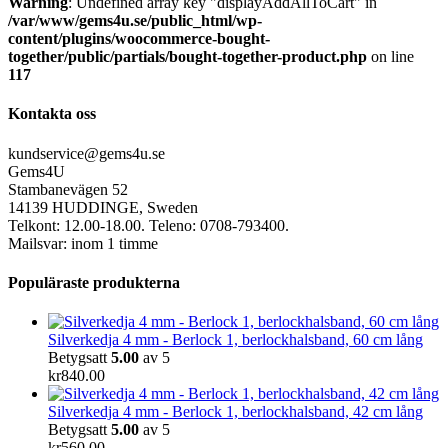
Warning
: Undefined array key "displayAddAllToCart" in
/var/www/gems4u.se/public_html/wp-
content/plugins/woocommerce-bought-
together/public/partials/bought-together-product.php
on line
117
Kontakta oss
kundservice@gems4u.se
Gems4U
Stambanevägen 52
14139 HUDDINGE, Sweden
Telkont: 12.00-18.00. Teleno: 0708-793400.
Mailsvar: inom 1 timme
Populäraste produkterna
Silverkedja 4 mm - Berlock 1, berlockhalsband, 60 cm lång
Betygsatt
5.00
av 5
kr
840.00
Silverkedja 4 mm - Berlock 1, berlockhalsband, 42 cm lång
Betygsatt
5.00
av 5
kr
560.00