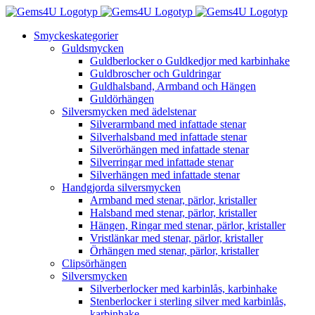
Fortsätt
till
Smyckeskategorier
innehållet
Guldsmycken
Guldberlocker o Guldkedjor med karbinhake
Guldbroscher och Guldringar
Guldhalsband, Armband och Hängen
Guldörhängen
Silversmycken med ädelstenar
Silverarmband med infattade stenar
Silverhalsband med infattade stenar
Silverörhängen med infattade stenar
Silverringar med infattade stenar
Silverhängen med infattade stenar
Handgjorda silversmycken
Armband med stenar, pärlor, kristaller
Halsband med stenar, pärlor, kristaller
Hängen, Ringar med stenar, pärlor, kristaller
Vristlänkar med stenar, pärlor, kristaller
Örhängen med stenar, pärlor, kristaller
Clipsörhängen
Silversmycken
Silverberlocker med karbinlås, karbinhake
Stenberlocker i sterling silver med karbinlås,
karbinhake