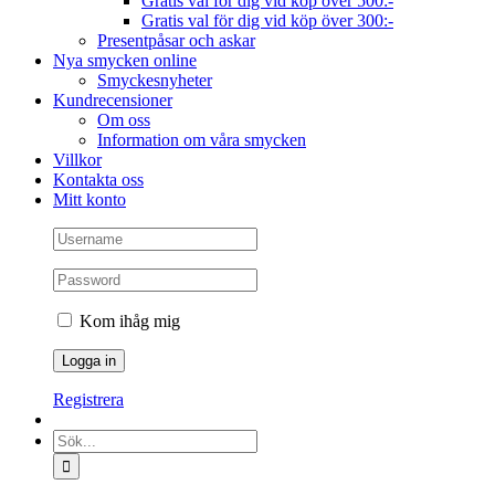
Gratis val för dig vid köp över 500:-
Gratis val för dig vid köp över 300:-
Presentpåsar och askar
Nya smycken online
Smyckesnyheter
Kundrecensioner
Om oss
Information om våra smycken
Villkor
Kontakta oss
Mitt konto
Kom ihåg mig
Registrera
Sök
efter: