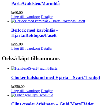
Pärla/Guldsten/Marinblå
kr
60.00
Lägg till i varukorg
Detaljer
Berlock med karbinlås –
Hjärta/Röktopas/Fasett
kr
95.00
Lägg till i varukorg
Detaljer
Också köpt tillsammans
Choker halsband med Hjärta – Svart/4-radigt
kr
250.00
Lägg till i varukorg
Detaljer
Clips creoler örhängen – Guld/Matt/Fjäder