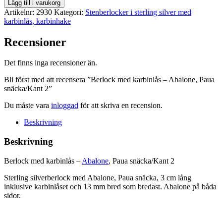
Berlock
Lägg till i varukorg
med
Artikelnr:
2930
Kategori:
Stenberlocker i sterling silver med
karbinlås
karbinlås, karbinhake
-
Abalone,
Recensioner
Paua
snäcka/Kant
Det finns inga recensioner än.
2
mängd
Bli först med att recensera ”Berlock med karbinlås – Abalone, Paua
snäcka/Kant 2”
Du måste vara
inloggad
för att skriva en recension.
Beskrivning
Beskrivning
Berlock med karbinlås –
Abalone
, Paua snäcka/Kant 2
Sterling silverberlock med Abalone, Paua snäcka, 3 cm lång
inklusive karbinlåset och 13 mm bred som bredast. Abalone på båda
sidor.