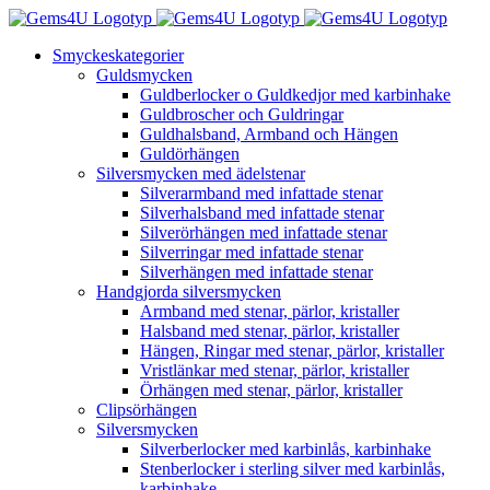
Fortsätt
till
Smyckeskategorier
innehållet
Guldsmycken
Guldberlocker o Guldkedjor med karbinhake
Guldbroscher och Guldringar
Guldhalsband, Armband och Hängen
Guldörhängen
Silversmycken med ädelstenar
Silverarmband med infattade stenar
Silverhalsband med infattade stenar
Silverörhängen med infattade stenar
Silverringar med infattade stenar
Silverhängen med infattade stenar
Handgjorda silversmycken
Armband med stenar, pärlor, kristaller
Halsband med stenar, pärlor, kristaller
Hängen, Ringar med stenar, pärlor, kristaller
Vristlänkar med stenar, pärlor, kristaller
Örhängen med stenar, pärlor, kristaller
Clipsörhängen
Silversmycken
Silverberlocker med karbinlås, karbinhake
Stenberlocker i sterling silver med karbinlås,
karbinhake