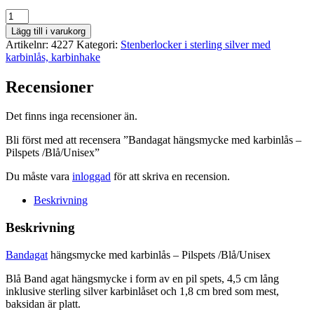
Bandagat
hängsmycke
Lägg till i varukorg
med
Artikelnr:
4227
Kategori:
Stenberlocker i sterling silver med
karbinlås
karbinlås, karbinhake
-
Pilspets
Recensioner
/Blå/Unisex
mängd
Det finns inga recensioner än.
Bli först med att recensera ”Bandagat hängsmycke med karbinlås –
Pilspets /Blå/Unisex”
Du måste vara
inloggad
för att skriva en recension.
Beskrivning
Beskrivning
Bandagat
hängsmycke med karbinlås – Pilspets /Blå/Unisex
Blå Band agat hängsmycke i form av en pil spets, 4,5 cm lång
inklusive sterling silver karbinlåset och 1,8 cm bred som mest,
baksidan är platt.