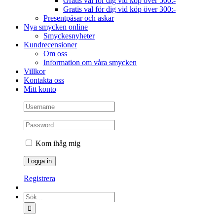
Gratis val för dig vid köp över 500:-
Gratis val för dig vid köp över 300:-
Presentpåsar och askar
Nya smycken online
Smyckesnyheter
Kundrecensioner
Om oss
Information om våra smycken
Villkor
Kontakta oss
Mitt konto
Kom ihåg mig
Registrera
Sök
efter: