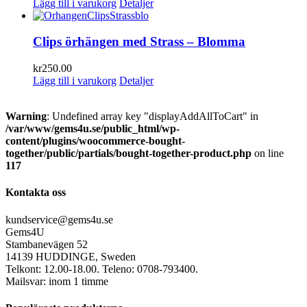
Lägg till i varukorg
Detaljer
Clips örhängen med Strass – Blomma
kr
250.00
Lägg till i varukorg
Detaljer
Warning
: Undefined array key "displayAddAllToCart" in
/var/www/gems4u.se/public_html/wp-
content/plugins/woocommerce-bought-
together/public/partials/bought-together-product.php
on line
117
Kontakta oss
kundservice@gems4u.se
Gems4U
Stambanevägen 52
14139 HUDDINGE, Sweden
Telkont: 12.00-18.00. Teleno: 0708-793400.
Mailsvar: inom 1 timme