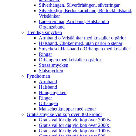
Silverhängen, Silverörhängen, silverringar
Silverkedjor; Berlockarmband, Berlockhalsband,
Vristlänkar
Läderremmar, Armband, Halsband o
Organzaband
Trendiga smycken
Armband o Vristlänkar med kristaller o pärlor
Halsband, Choker med, utan pärlor o stenar
Smyckeset Halsband o Örhängen med kristaller
Ringar
Örhängen med kristaller o pärlor
Strass smycken
Stålsmycken
Fyndhörnan
Armband
Halsband
Hängsmycken
Ringar
Örhängen
Manschettknappar med stenar
Gratis smycke vid köp över 300 kronor
Gratis val för dig vid köp över 3000:-
Gratis val för dig vid köp över 2000:-
Gratis val för dig vid köp över 1000:-